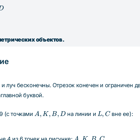
D
метрических объектов.
ие
и луч бесконечны. Отрезок конечен и ограничен д
главной буквой.
A,
L,
,
,
,
,
19 (с точками
на линии и
вне ее):
A
K
B
D
L
C
K,
C
B,
D
A,
,
,
,
е 4 из 6 точек на рисунке:
.
A
K
B
C