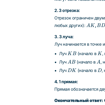
2. 3 отрезка:
Отрезок ограничен двумя
AK
BD
любых других):
,
A
K
B
3. 3 луча:
Луч начинается в точке 
KB
K
Луч
(начало в
,
K
B
K
AB
A
Луч
(начало в
, 
A
B
A
DK
D
Луч
(начало в
,
DK
D
4. 1 прямая:
Прямая обозначается дв
Окончательный ответ: