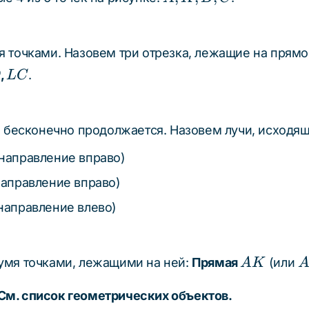
K,
B,
C
 точками. Назовем три отрезка, лежащие на прямой
LC
,
.
D
L
C
и бесконечно продолжается. Назовем лучи, исходящ
 направление вправо)
направление вправо)
 направление влево)
AK
A
умя точками, лежащими на ней:
Прямая
(или
A
K
См. список геометрических объектов.