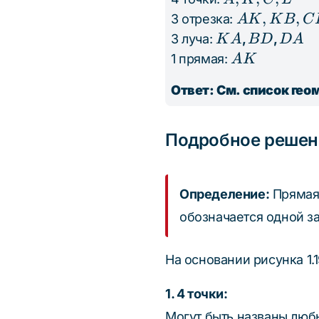
K,
AK,
,
,
3 отрезка:
A
K
K
B
C
C,
KB,
KA
BD
DA
3 луча:
,
,
K
A
B
D
D
A
L
CD
AK
1 прямая:
A
K
Ответ: См. список гео
Подробное решен
Определение:
Прямая 
обозначается одной за
На основании рисунка 1.
1. 4 точки:
Могут быть названы любы