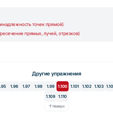
ринадлежность точек прямой)
ресечение прямых, лучей, отрезков)
Другие упражнения
1.95
1.96
1.97
1.98
1.99
1.100
1.101
1.102
1.103
1.1
1.109
1.110
Наверх