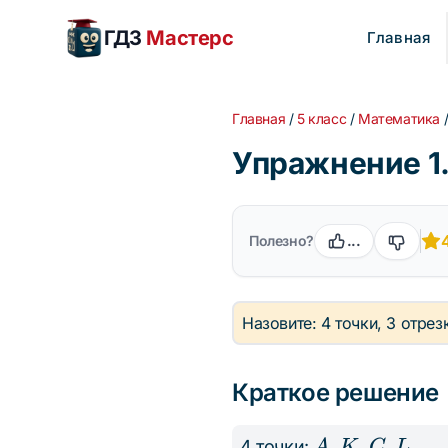
ГДЗ
Мастерс
Главная
Главная
/
5 класс
/
Математика
Упражнение 1.
Полезно?
...
Назовите: 4 точки, 3 отрез
Краткое решение
A,
,
,
,
4 точки:
A
K
C
L