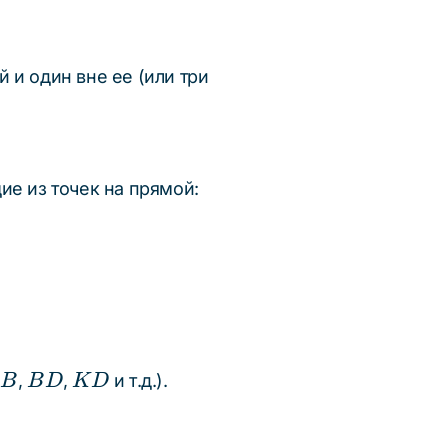
 и один вне ее (или три
ие из точек на прямой:
B
BD
KD
,
,
и т.д.).
A
B
B
D
KD