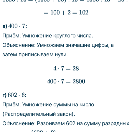
=
100
+
= 100 + 2 = 102
2
=
102
400
400
⋅
7
в)
:
\cdot
Приём: Умножение круглого числа.
7
Объяснение: Умножаем значащие цифры, а
затем приписываем нули.
4
⋅
7
=
4 \cdot 7 = 28
28
400
⋅
7
=
400 \cdot 7 = 2800
2800
602
602
⋅
6
г)
:
\cdot
Приём: Умножение суммы на число
6
(Распределительный закон).
Объяснение: Разбиваем 602 на сумму разрядных