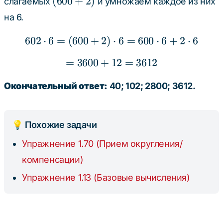
(600
(
600
+
2
)
слагаемых
и умножаем каждое из них
+
на 6.
2)
602
⋅
6
=
(
600
+
2
)
602 \cdot 6 = (600 + 2)
⋅
6
=
600
⋅
6
+
2
⋅
6
=
3600
+
12
= 3600 + 12 = 3612
=
3612
Окончательный ответ:
40; 102; 2800; 3612.
💡 Похожие задачи
Упражнение 1.70 (Прием округления/
компенсации)
Упражнение 1.13 (Базовые вычисления)