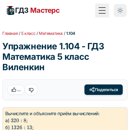
ГДЗ
Мастерс
Toggle Menu
Главная
/
5 класс
/
Математика
/
1.104
Упражнение 1.104 - ГДЗ
Математика 5 класс
Виленкин
...
Поделиться
Вычислите и объясните приём вычислений:
320
320
:
8
а)
;
: 8
1326
1326
:
13
б)
;