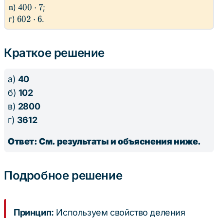
: 13
400
400
⋅
7
в)
;
\cdot
602
602
⋅
6
г)
.
7
\cdot
6
Краткое решение
а)
40
б)
102
в)
2800
г)
3612
Ответ: См. результаты и объяснения ниже.
Подробное решение
Принцип:
Используем свойство деления