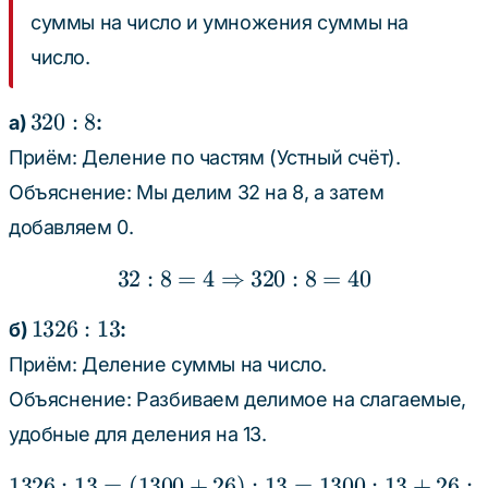
суммы на число и умножения суммы на
число.
320
320
:
8
а)
:
: 8
Приём: Деление по частям (Устный счёт).
Объяснение: Мы делим 32 на 8, а затем
добавляем 0.
32
:
8
=
4
⇒
32 : 8 = 4 \Rightarrow 3
320
:
8
=
40
1326
1326
:
13
б)
:
: 13
Приём: Деление суммы на число.
Объяснение: Разбиваем делимое на слагаемые,
удобные для деления на 13.
1326
:
13
=
(
1300
+
26
)
1326 : 13 = (1300 + 26) 
:
13
=
1300
:
13
+
26
: