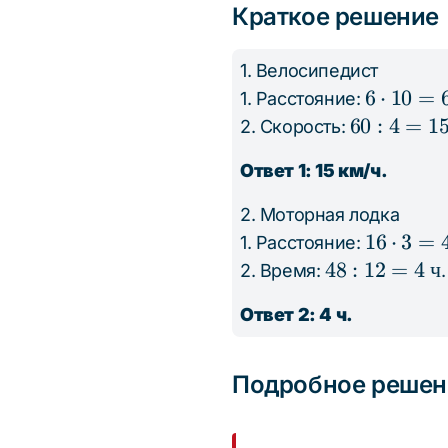
Краткое решение
1. Велосипедист
6
6
⋅
10
=
1. Расстояние:
\cdot
60 : 4
60
:
4
=
1
2. Скорость:
10 =
= 15
Ответ 1: 15 км/ч.
60
\text{
\text{
км/ч}
2. Моторная лодка
км}
16
16
⋅
3
=
1. Расстояние:
\cdot
48 : 12
48
:
12
=
4
ч
2. Время:
.
3 = 48
= 4
Ответ 2: 4 ч.
\text{
\text{
км}
ч}
Подробное решен