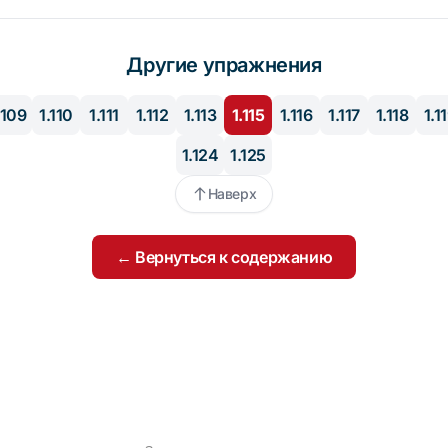
Другие упражнения
.109
1.110
1.111
1.112
1.113
1.115
1.116
1.117
1.118
1.1
1.124
1.125
Наверх
← Вернуться к содержанию