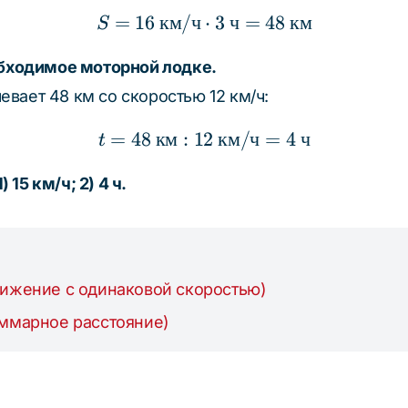
=
16
км
/
ч
S = 16 \text{ км/ч} \cd
⋅
3
ч
=
48
км
S
обходимое моторной лодке.
вает 48 км со скоростью 12 км/ч:
=
48
км
:
12
t = 48 \text{ км} : 12 
км
/
ч
=
4
ч
t
) 15 км/ч; 2) 4 ч.
вижение с одинаковой скоростью)
уммарное расстояние)