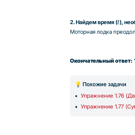
t
2. Найдем время (
), не
t
Моторная лодка преодоле
Окончательный ответ:
1
💡 Похожие задачи
Упражнение 1.76 (Д
Упражнение 1.77 (С