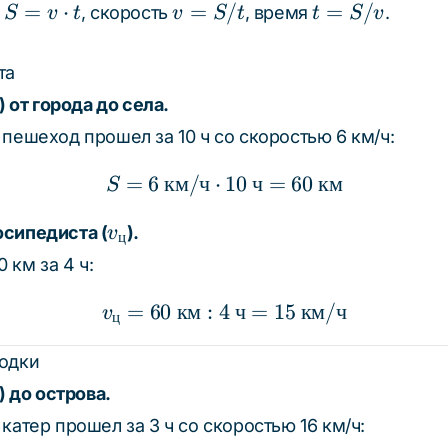
S = v
v
t =
=
⋅
=
/
=
/
е
, скорость
, время
.
S
v
t
v
S
t
t
S
v
\cdot
=
S/v
t
S/t
та
) от города до села.
 пешеход прошел за 10 ч со скоростью 6 км/ч:
=
6
км
/
ч
⋅
S = 6 \text{ км/ч} \cdo
10
ч
=
60
км
S
v_ц
осипедиста (
).
v
ц
 км за 4 ч:
=
60
км
:
4
v_ц = 60 \text{ км} : 4
ч
=
15
км
/
ч
v
ц
лодки
) до острова.
катер прошел за 3 ч со скоростью 16 км/ч: