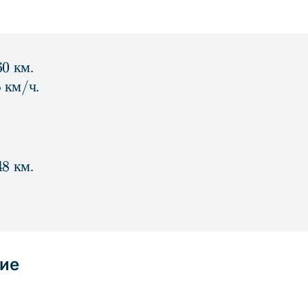
60
км
.
5
км
/
ч
.
48
км
.
ие