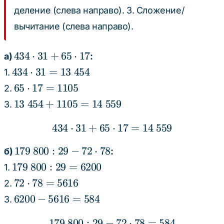
деление (слева направо). 3. Сложение/
вычитание (слева направо).
434
434
⋅
31
+
65
⋅
17
а)
:
\cdot
434
434
⋅
31
=
13
454
1.
31 +
\cdot
65
65
⋅
17
=
1105
2.
65
31 =
\cdot
13 \
13
454
+
1105
=
14
559
3.
\cdot
13 \
17 =
454
17
454
1105
434
⋅
31
+
65
434 \cdot 31 + 65 \cdot
⋅
17
=
14
559
+
1105
179 \
179
800
:
29
−
72
⋅
78
б)
:
=
800 :
179
179
800
:
29
=
6200
14 \
1.
29 -
\
559
72
72
⋅
78
=
5616
2.
72
800
\cdot
6200
6200
−
5616
=
584
3.
\cdot
: 29
78 =
-
78
=
5616
179
800
:
29
−
179 \ 800 : 29 - 72 \cdo
72
⋅
78
=
584