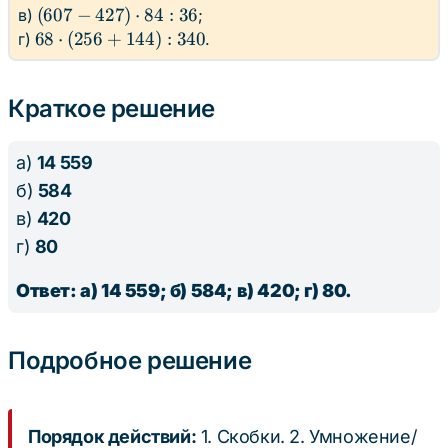
31 +
800 :
(607
(
607
−
427
)
⋅
84
:
36
в)
;
65
29 -
-
68
68
⋅
(
256
+
144
)
:
340
г)
.
\cdot
72
427)
\cdot
17
\cdot
\cdot
(256
Краткое решение
78
84 :
+
36
144)
: 340
а)
14 559
б)
584
в)
420
г)
80
Ответ: а) 14 559; б) 584; в) 420; г) 80.
Подробное решение
Порядок действий:
1. Скобки. 2. Умножение/