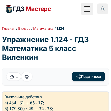
ГДЗ
Мастерс
Toggle Menu
Главная
/
5 класс
/
Математика
/
1.124
Упражнение 1.124 - ГДЗ
Математика 5 класс
Виленкин
...
Поделиться
Выполните действия:
434
434
⋅
31
+
65
⋅
17
а)
;
\cdot
179 \
179
800
:
29
−
72
⋅
78
б)
;