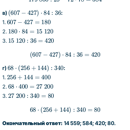
5616
6200
=
(607
(
607
−
427
)
⋅
84
:
36
в)
:
584
-
607
607
−
427
=
180
1.
427)
-
180
180
⋅
84
=
15
120
2.
\cdot
427
\cdot
15
15
120
:
36
=
420
3.
84 :
=
84 =
\
36
180
15 \
(
607
−
427
)
⋅
(607 - 427) \cdot 84 : 3
84
:
36
=
420
120
120
:
68
68
⋅
(
256
+
144
)
:
340
г)
:
36
\cdot
256
256
+
144
=
400
=
1.
(256
+
420
68
68
⋅
400
=
27
200
2.
+
144
\cdot
27
27
200
:
340
=
80
3.
144)
=
400
\
: 340
400
= 27
68
⋅
(
256
+
144
68 \cdot (256 + 144) : 
)
:
340
=
80
200
\ 200
:
Окончательный ответ:
14 559; 584; 420; 80.
340