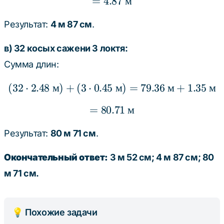
=
4.87
= 4.87 \text{ м}
м
Результат:
4 м 87 см
.
в) 32 косых сажени 3 локтя:
Сумма длин:
(
32
⋅
2.48
м
)
+
(
3
⋅
0.45
(32 \cdot 2.48 \text{ м
м
)
=
79.36
м
+
1.35
м
=
80.71
= 80.71 \text{ м}
м
Результат:
80 м 71 см
.
Окончательный ответ:
3 м 52 см; 4 м 87 см; 80
м 71 см.
💡 Похожие задачи