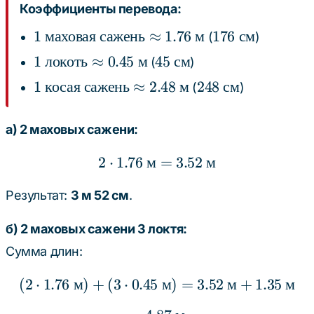
Коэффициенты перевода:
1
176
1
маховая
сажень
≈
1.76
м
176
см
(
)
\text{
\text{
1
45
1
локоть
≈
0.45
м
45
см
(
)
маховая
см}
\text{
\text{
1
248
1
косая
сажень
≈
2.48
м
248
см
(
)
сажень}
локоть}
см}
\text{
\text{
\approx
\approx
косая
см}
1.76
а) 2 маховых сажени:
0.45
сажень}
\text{
\text{
\approx
м}
2
⋅
1.76
м
2 \cdot 1.76 \text{ м} 
=
3.52
м
м}
2.48
\text{
Результат:
3 м 52 см
.
м}
б) 2 маховых сажени 3 локтя:
Сумма длин:
(
2
⋅
1.76
м
)
+
(
3
⋅
0.45
(2 \cdot 1.76 \text{ м})
м
)
=
3.52
м
+
1.35
м