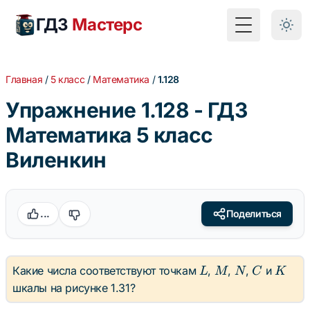
ГДЗ
Мастерс
Toggle Menu
Главная
/
5 класс
/
Математика
/
1.128
Упражнение 1.128 - ГДЗ
Математика 5 класс
Виленкин
...
Поделиться
L
M
N
C
K
Какие числа соответствуют точкам
,
,
,
и
L
M
N
C
K
шкалы на рисунке 1.31?