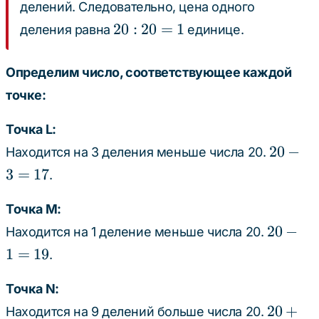
делений. Следовательно, цена одного
20
20
:
20
=
1
деления равна
единице.
:
20
Определим число, соответствующее каждой
=
точке:
1
Точка L:
20
20
−
Находится на 3 деления меньше числа 20.
-
3
=
17
.
3
=
Точка M:
17
20
20
−
Находится на 1 деление меньше числа 20.
-
1
=
19
.
1
=
Точка N:
19
20
20
+
Находится на 9 делений больше числа 20.