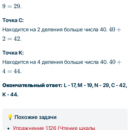
+
9
=
29
.
9
=
Точка C:
29
40
40
+
Находится на 2 деления больше числа 40.
+
2
=
42
.
2
=
Точка K:
42
40
40
+
Находится на 4 деления больше числа 40.
+
4
=
44
.
4
=
Окончательный ответ:
L - 17, M - 19, N - 29, C - 42,
44
K - 44.
💡 Похожие задачи
Упражнение 1.126 (Чтение шкалы