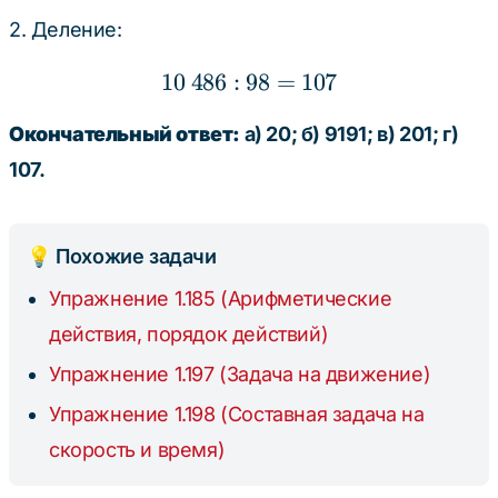
2. Деление:
10
486
:
98
10 \ 486 : 98 = 107
=
107
Окончательный ответ:
а) 20; б) 9191; в) 201; г)
107.
💡 Похожие задачи
Упражнение 1.185 (Арифметические
действия, порядок действий)
Упражнение 1.197 (Задача на движение)
Упражнение 1.198 (Составная задача на
скорость и время)