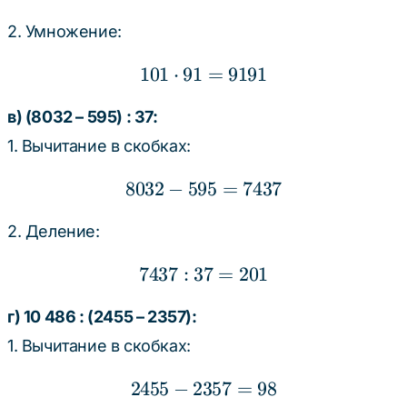
2. Умножение:
101
⋅
91
101 \cdot 91 = 9191
=
9191
в) (8032 – 595) : 37:
1. Вычитание в скобках:
8032
−
595
8032 - 595 = 7437
=
7437
2. Деление:
7437
:
37
7437 : 37 = 201
=
201
г) 10 486 : (2455 – 2357):
1. Вычитание в скобках:
2455
−
2357
2455 - 2357 = 98
=
98