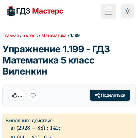
ГДЗ
Мастерс
Toggle Menu
Главная
/
5 класс
/
Математика
/
1.199
Упражнение 1.199 - ГДЗ
Математика 5 класс
Виленкин
...
Поделиться
Выполните действия:
(2928
(
2928
−
88
)
:
142
а)
;
- 88)
(64
(
64
+
37
)
⋅
91
б)
;