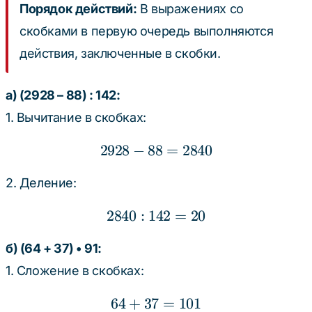
Порядок действий:
В выражениях со
скобками в первую очередь выполняются
действия, заключенные в скобки.
а) (2928 – 88) : 142:
1. Вычитание в скобках:
2928
−
88
2928 - 88 = 2840
=
2840
2. Деление:
2840
:
142
2840 : 142 = 20
=
20
б) (64 + 37) • 91:
1. Сложение в скобках:
64
+
37
64 + 37 = 101
=
101