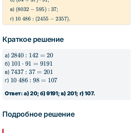
: 142
+
(8032
(
8032
−
595
)
:
37
в)
;
37)
-
10 \
10
486
:
(
2455
−
2357
)
г)
.
\cdot
595) :
486 :
91
37
(2455
Краткое решение
-
2357)
2840
2840
:
142
=
20
а)
:
101
101
⋅
91
=
9191
б)
142
\cdot
7437
7437
:
37
=
201
в)
=
91 =
: 37
10
10
486
:
98
=
107
г)
20
9191
=
\
Ответ: а) 20; б) 9191; в) 201; г) 107.
201
486
:
98
Подробное решение
=
107