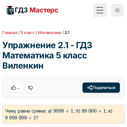
ГДЗ
Мастерс
Toggle Menu
Главная
/
5 класс
/
Математика
/
2.1
Упражнение 2.1 - ГДЗ
Математика 5 класс
Виленкин
...
Поделиться
9999
99
9 \
9999
+
1
99
000
+
1
Чему равна сумма: а)
; б)
; в)
+ 1
\
999
9
999
999
+
1
?
000
\