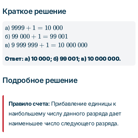
+ 1
999
Краткое решение
+ 1
9999
9999
+
1
=
10
000
а)
+ 1
99
99
000
+
1
=
99
001
б)
=
\
9 \
9
999
999
+
1
=
10
000
000
в)
10 \
000
999
Ответ: а) 10 000; б) 99 001; в) 10 000 000.
000
+
\
1
999
=
+
Подробное решение
99
1
\
=
001
10
Правило счета:
Прибавление единицы к
\
наибольшему числу данного разряда дает
000
наименьшее число следующего разряда.
\
000