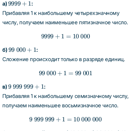
9999
9999
+
1
а)
:
+ 1
Прибавляя 1 к наибольшему четырехзначному
числу, получаем наименьшее пятизначное число.
9999
+
1
9999 + 1 = 10 \ 000
=
10
000
99
99
000
+
1
б)
:
\
Сложение происходит только в разряде единиц.
000
+
99
000
+
1
99 \ 000 + 1 = 99 \ 001
=
99
001
1
9 \
9
999
999
+
1
в)
:
999
Прибавляя 1 к наибольшему семизначному числу,
\
получаем наименьшее восьмизначное число.
999
+
9
999
999
+
1
9 \ 999 \ 999 + 1 = 10 \
=
10
000
000
1