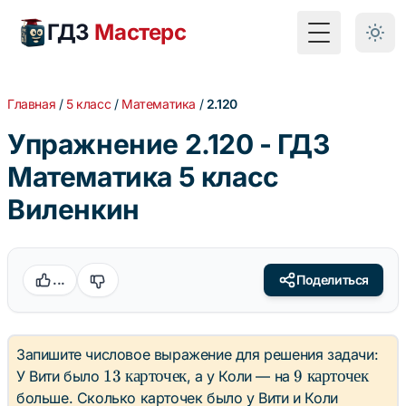
ГДЗ
Мастерс
Toggle Menu
Главная
/
5 класс
/
Математика
/
2.120
Упражнение 2.120 - ГДЗ
Математика 5 класс
Виленкин
...
Поделиться
Запишите числовое выражение для решения задачи:
13 \text{
9 \text{
13
карточек
9
карточек
У Вити было
, а у Коли — на
карточек}
карточек}
больше. Сколько карточек было у Вити и Коли