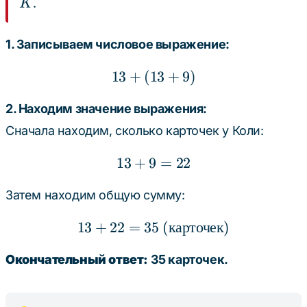
.
K
9
K
1. Записываем числовое выражение:
13
+
(
13
13 + (13 + 9)
+
9
)
2. Находим значение выражения:
Сначала находим, сколько карточек у Коли:
13
+
9
13 + 9 = 22
=
22
Затем находим общую сумму:
13
+
22
=
35
13 + 22 = 35 \text{ (ка
(
карточек
)
Окончательный ответ:
35 карточек.