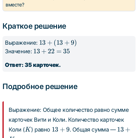
вместе?
Краткое решение
13
13
+
(
13
+
9
)
Выражение:
+
13
13
+
22
=
35
Значение:
(13
+
Ответ: 35 карточек.
+
22
9)
=
35
Подробное решение
Выражение: Общее количество равно сумме
карточек Вити и Коли. Количество карточек
K
13
13
13
+
9
13
+
Коли (
) равно
. Общая сумма —
K
+
+