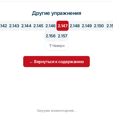
Другие упражнения
.142
2.143
2.144
2.145
2.146
2.147
2.148
2.149
2.150
2.1
2.156
2.157
Наверх
← Вернуться к содержанию
Загрузка комментариев...