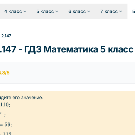
4 класс
5 класс
6 класс
7 класс
/
2.147
147 - ГДЗ Математика 5 клас
4.8/5
дите его значение:
110
;
71
;
=
59
;
=
=
113
.