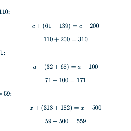
110
:
+
(
61
+
139
c + (61 + 139) = c + 20
)
=
+
200
c
c
110
+
200
110 + 200 = 310
=
310
71
:
+
(
32
+
68
a + (32 + 68) = a + 100
)
=
+
100
a
a
71
+
100
71 + 100 = 171
=
171
=
59
:
+
(
318
+
182
x + (318 + 182) = x + 
)
=
+
500
x
x
59
+
500
59 + 500 = 559
=
559