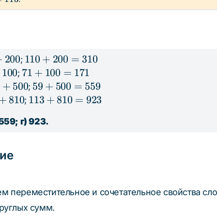
3
+
200
110
110
+
200
=
310
;
+
100
71
71
+
100
=
171
;
200
+
+
500
59
59
+
500
=
559
;
x
=
100
+
+
810
113
113
+
810
=
923
;
310
=
500
+
 559; г) 923.
171
=
810
559
=
923
ие
м переместительное и сочетательное свойства сл
круглых сумм.