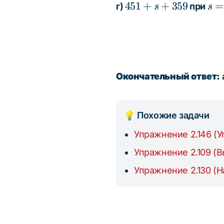
451
s =
451
+
+
359
=
г)
при
s
s
+ s
113
+
359
Окончательный ответ:
а
💡 Похожие задачи
Упражнение 2.146 (
Упражнение 2.109 (
Упражнение 2.130 (