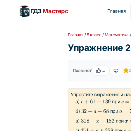
ГДЗ
Мастерс
Главная
Главная
/
5 класс
/
Математика
Упражнение 2.
Полезно?
...
Упростите выражение и най
c +
c =
+
61
+
139
=
а)
при
c
c
61
110
32
a
32
+
+
68
=
б)
при
a
a
+
+
=
318
x
318
+
+
182
в)
при
139
x
x
a
71
+ x
=
451
s 
451
+
+
359
г)
при
s
s