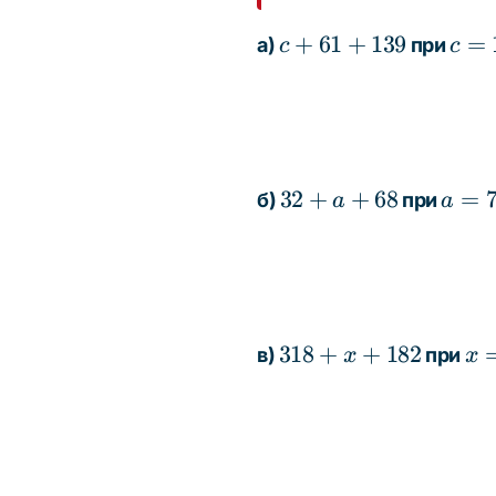
c +
c =
+
61
+
139
=
а)
при
c
c
61
110
+
139
32
a
32
+
+
68
=
б)
при
a
a
+
=
a
71
+
68
318
x
318
+
+
182
в)
при
x
x
+
=
x
59
+
182