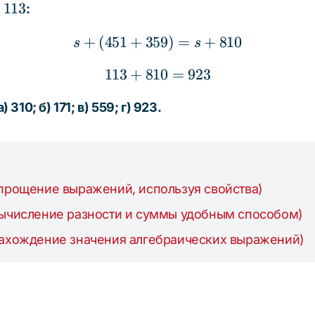
113
:
+
(
451
+
359
s + (451 + 359) = s + 8
)
=
+
810
s
s
113
+
810
113 + 810 = 923
=
923
) 310; б) 171; в) 559; г) 923.
Упрощение выражений, используя свойства)
Вычисление разности и суммы удобным способом)
Нахождение значения алгебраических выражений)