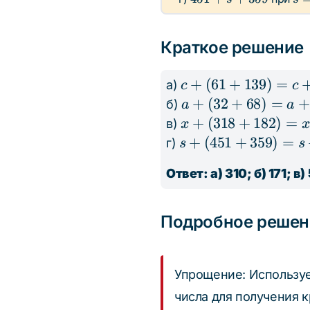
+
+
59
+ s
11
68
182
+
Краткое решение
359
c +
+
(
61
+
139
)
=
а)
c
c
(61
a
+
(
32
+
68
)
=
+
б)
a
a
+
+
x +
+
(
318
+
182
)
=
в)
x
139)
(32
(318
s +
+
(
451
+
359
)
=
г)
s
s
= c
+
+
(451
+
Ответ: а) 310; б) 171; в)
68)
182)
+
200
=
= x
359)
a
+
= s
Подробное решен
+
500
+
100
810
Упрощение: Используе
числа для получения 