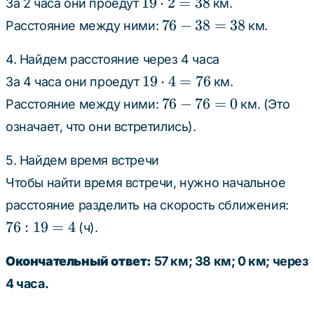
=
19
19
⋅
2
=
38
За 2 часа они проедут
км.
57
\cdot
76
76
−
38
=
38
Расстояние между ними:
км.
2 =
-
38
38
4. Найдем расстояние через 4 часа
=
19
19
⋅
4
=
76
За 4 часа они проедут
км.
38
\cdot
76
76
−
76
=
0
Расстояние между ними:
км. (Это
4 =
-
означает, что они встретились).
76
76
=
5. Найдем время встречи
0
Чтобы найти время встречи, нужно начальное
расстояние разделить на скорость сближения:
76
76
:
19
=
4
(ч).
:
19
Окончательный ответ:
57 км; 38 км; 0 км; через
=
4 часа.
4