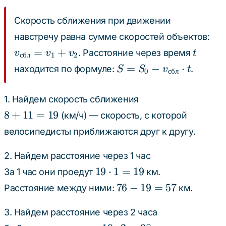
Скорость сближения при движении
v_{
навстречу равна сумме скоростей объектов:
= 
t
=
+
. Расстояние через время
v
v
v
t
сбл
1
2
+ 
S = S_0
=
−
⋅
находится по формуле:
.
S
S
v
t
0
сбл
-
v_{сбл}
1. Найдем скорость сближения
\cdot t
8
8
+
11
=
19
(км/ч) — скорость, с которой
+
велосипедисты приближаются друг к другу.
11
=
2. Найдем расстояние через 1 час
19
19
19
⋅
1
=
19
За 1 час они проедут
км.
\cdot
76
76
−
19
=
57
Расстояние между ними:
км.
1 =
-
19
19
3. Найдем расстояние через 2 часа