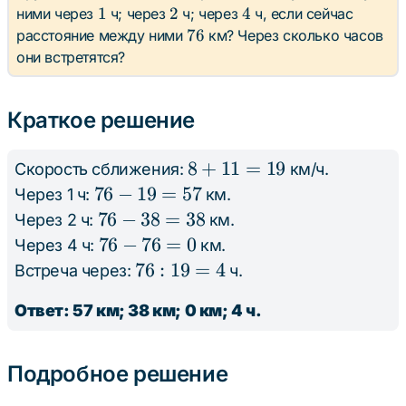
1
2
4
1
2
4
ними через
ч; через
ч; через
ч, если сейчас
76
76
расстояние между ними
км? Через сколько часов
они встретятся?
Краткое решение
8
8
+
11
=
19
Скорость сближения:
км/ч.
+
76
76
−
19
=
57
Через 1 ч:
км.
11
-
76
76
−
38
=
38
Через 2 ч:
км.
=
19
-
76
76
−
76
=
0
Через 4 ч:
км.
19
=
38
-
76
76
:
19
=
4
Встреча через:
ч.
57
=
76
:
Ответ: 57 км; 38 км; 0 км; 4 ч.
38
=
19
0
=
4
Подробное решение