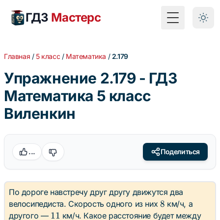
ГДЗ
Мастерс
Toggle Menu
Главная
/
5 класс
/
Математика
/
2.179
Упражнение 2.179 - ГДЗ
Математика 5 класс
Виленкин
...
Поделиться
По дороге навстречу друг другу движутся два
8
8
велосипедиста. Скорость одного из них
км/ч, а
11
11
другого —
км/ч. Какое расстояние будет между