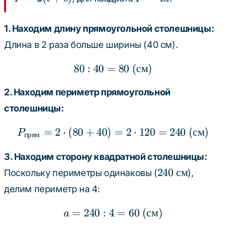
2(l
=
+
4a
1. Находим длину прямоугольной столешницы:
b)
Длина в 2 раза больше ширины (40 см).
80
:
40
=
80 : 40 = 80 \text{ (см)
80
(
см
)
2. Находим периметр прямоугольной
столешницы:
=
2
⋅
(
80
+
40
)
P_{\text{прям}} = 2 \c
=
2
⋅
120
=
240
(
см
)
P
прям
3. Находим сторону квадратной столешницы:
240
240
см
Поскольку периметры одинаковы (
),
\text{
делим периметр на 4:
см}
=
240
:
4
a = 240 : 4 = 60 \text{ 
=
60
(
см
)
a