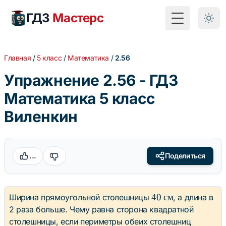
ГДЗ
Мастерс
Toggle Menu
Главная
/
5 класс
/
Математика
/
2.56
Упражнение 2.56 - ГДЗ
Математика 5 класс
Виленкин
...
Поделиться
40
40
см
Ширина прямоугольной столешницы
, а длина в
\text{
2 раза больше. Чему равна сторона квадратной
см}
столешницы, если периметры обеих столешниц