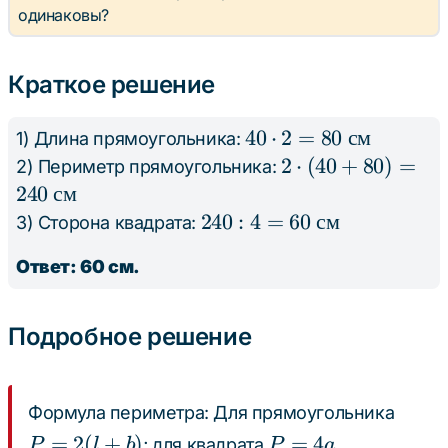
одинаковы?
Краткое решение
40
40
⋅
2
=
80
см
1) Длина прямоугольника:
\cdot
2
2
⋅
(
40
+
80
)
=
2) Периметр прямоугольника:
2 = 80
\cdot
240
см
\text{
(40 +
240 : 4
240
:
4
=
60
см
3) Сторона квадрата:
см}
80) =
= 60
Ответ: 60 см.
240
\text{
\text{
см}
см}
Подробное решение
P
Формула периметра: Для прямоугольника
=
P
=
2
(
+
)
=
4
; для квадрата
.
P
l
b
P
a