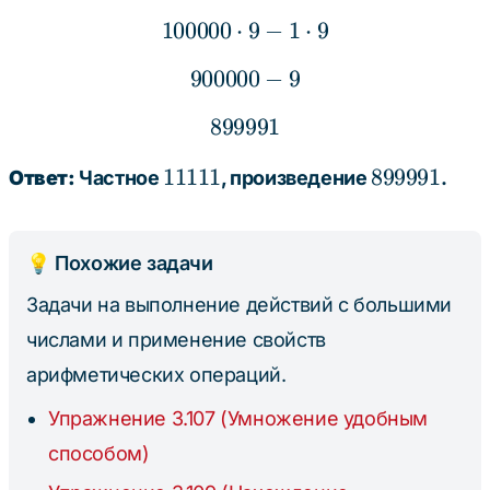
100000
⋅
100000 \cdot 9 - 1 \cdot
9
−
1
⋅
9
900000
900000 - 9
−
9
899991
899991
11111
899991
11111
899991
Ответ:
Частное
, произведение
.
💡 Похожие задачи
Задачи на выполнение действий с большими
числами и применение свойств
арифметических операций.
Упражнение 3.107 (Умножение удобным
способом)