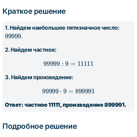
Краткое решение
99999
1. Найдем наибольшее пятизначное число:
99999
.
2. Найдем частное:
99999
:
9
99999 : 9 = 11111
=
11111
3. Найдем произведение:
99999
⋅
9
=
99999 \cdot 9 = 899991
899991
Ответ: частное 11111, произведение 899991.
Подробное решение