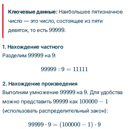
Ключевые данные:
Наибольшее пятизначное
число — это число, состоящее из пяти
99999
99999
девяток, то есть
.
1. Нахождение частного
99999
9
99999
9
Разделим
на
:
99999
:
9
99999 : 9 = 11111
=
11111
2. Нахождение произведения
99999
9
99999
9
Выполним умножение
на
. Для удобства
99999
100000
99999
100000
−
1
можно представить
как
- 1
(использовать распределительный закон):
99999
⋅
9
=
(
100000
99999 \cdot 9 = (100000 
−
1
)
⋅
9