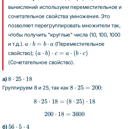
\cdot
\cdot
1120
вычислений используем переместительное и
50)
47 =
сочетательное свойства умножения. Это
= 24
47000
\cdot
позволяет перегруппировать множители так,
300
чтобы получить "круглые" числа (10, 100, 1000
=
a
⋅
=
⋅
и т.д.).
(Переместительное
a
b
b
a
7200
\cdot
(a
(
⋅
)
⋅
=
⋅
(
⋅
)
свойство);
a
b
c
a
b
c
b = b
\cdot
(Сочетательное свойство).
\cdot
b)
a
\cdot
8
8
⋅
25
⋅
18
а)
c = a
\cdot
8
8
⋅
25
=
200
Группируем 8 и 25, так как
:
\cdot
25
\cdot
(b
\cdot
8
⋅
25
⋅
18
=
8 \cdot 25 \cdot 18 = (8
(
8
⋅
25
)
⋅
18
25 =
\cdot
18
200
c)
200
⋅
18
200 \cdot 18 = 3600
=
3600
56
56
⋅
5
⋅
4
б)