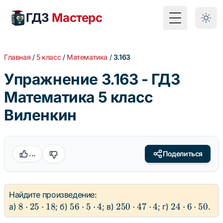
ГДЗ
Мастерс
Toggle Menu
Главная
/
5 класс
/
Математика
/
3.163
Упражнение 3.163 - ГДЗ
Математика 5 класс
Виленкин
...
Поделиться
Найдите произведение:
8
56
250
24
8
⋅
25
⋅
18
56
⋅
5
⋅
4
250
⋅
47
⋅
4
24
⋅
6
⋅
50
а)
; б)
; в)
; г)
.
\cdot
\cdot
\cdot
\cdot