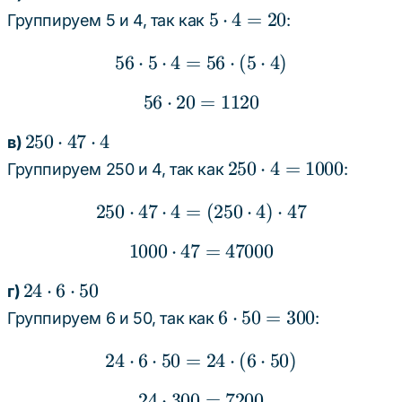
\cdot
5
5
⋅
4
=
20
Группируем 5 и 4, так как
:
5
\cdot
\cdot
56
⋅
5
⋅
4
=
56 \cdot 5 \cdot 4 = 56 
56
⋅
(
5
⋅
4
)
4 =
4
20
56
⋅
20
=
56 \cdot 20 = 1120
1120
250
250
⋅
47
⋅
4
в)
\cdot
250
250
⋅
4
=
1000
Группируем 250 и 4, так как
:
47
\cdot
\cdot
250
⋅
47
⋅
4
=
250 \cdot 47 \cdot 4 = 
(
250
⋅
4
)
⋅
47
4 =
4
1000
1000
⋅
47
1000 \cdot 47 = 47000
=
47000
24
24
⋅
6
⋅
50
г)
\cdot
6
6
⋅
50
=
300
Группируем 6 и 50, так как
:
6
\cdot
\cdot
24
⋅
6
⋅
50
=
24 \cdot 6 \cdot 50 = 24
24
⋅
(
6
⋅
50
)
50 =
50
300
24
⋅
300
24 \cdot 300 = 7200
=
7200