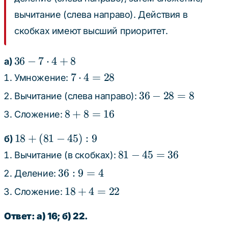
вычитание (слева направо). Действия в
скобках имеют высший приоритет.
36 - 7
36
−
7
⋅
4
+
8
а)
\cdot
7
7
⋅
4
=
28
Умножение:
4 + 8
\cdot
36
36
−
28
=
8
Вычитание (слева направо):
4 =
-
8
8
+
8
=
16
Сложение:
28
28
+
=
18
18
+
(
81
−
45
)
:
9
8
б)
8
+
=
81
81
−
45
=
36
Вычитание (в скобках):
(81
16
-
36
36
:
9
=
4
Деление:
-
45
:
45)
18
18
+
4
=
22
Сложение:
=
9
: 9
+
36
=
4
Ответ: а) 16; б) 22.
4