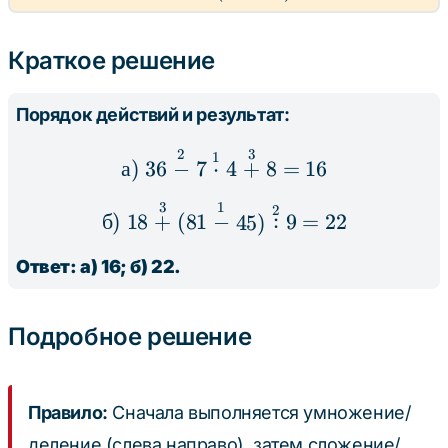
\cdot
+
4 + 8
(81
Краткое решение
-
45)
: 9
Порядок действий и результат:
2
3
\text{а) } 36 \stackrel
1
а
)
36
−
7
⋅
4
+
8
=
16
3
1
\text{б) } 18 \stackrel
2
:
б
)
18
+
(
81
−
45
)
9
=
22
Ответ: а) 16; б) 22.
Подробное решение
Правило:
Сначала выполняется умножение/
деление (слева направо), затем сложение/