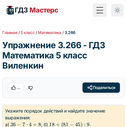
ГДЗ
Мастерс
Toggle Menu
Главная
/
5 класс
/
Математика
/
3.266
Упражнение 3.266 - ГДЗ
Математика 5 класс
Виленкин
...
Поделиться
Укажите порядок действий и найдите значение
выражения:
36 - 7
18
36
−
7
⋅
4
+
8
18
+
(
81
−
45
)
:
9
а)
; б)
.