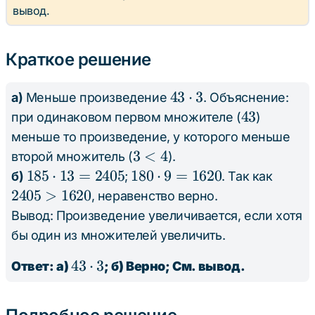
\cdot
вывод.
13 >
180
Краткое решение
\cdot
9
43
43
⋅
3
а)
Меньше произведение
. Объяснение:
\cdot
43
43
при одинаковом первом множителе (
)
3
меньше то произведение, у которого меньше
3
3
<
4
второй множитель (
).
<
185
185
⋅
13
=
2405
180
180
⋅
9
=
1620
2405
б)
;
. Так как
4
\cdot
\cdot
>
2405
>
1620
, неравенство верно.
13 =
9 =
1620
Вывод: Произведение увеличивается, если хотя
2405
1620
бы один из множителей увеличить.
43
43
⋅
3
Ответ: а)
; б) Верно; См. вывод.
\cdot
3