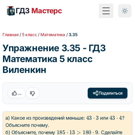
ГДЗ
Мастерс
Toggle Menu
Главная
/
5 класс
/
Математика
/
3.35
Упражнение 3.35 - ГДЗ
Математика 5 класс
Виленкин
...
Поделиться
43
43
43
⋅
3
43
⋅
4
а) Какое из произведений меньше:
или
?
\cdot
\cdot
Объясните почему.
3
4
185
185
⋅
13
>
180
⋅
9
б) Объясните, почему
. Сделайте