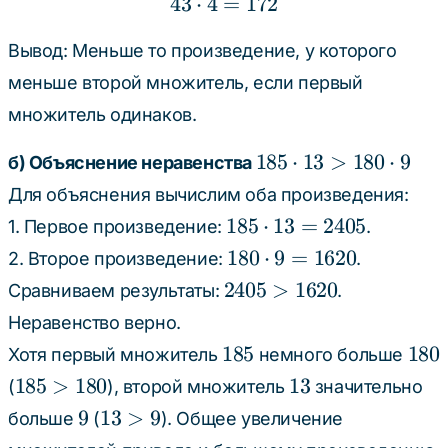
43
⋅
4
=
43 \cdot 4 = 172
172
Вывод: Меньше то произведение, у которого
меньше второй множитель, если первый
множитель одинаков.
185
185
⋅
13
>
180
⋅
9
б) Объяснение неравенства
\cdot
Для объяснения вычислим оба произведения:
13 >
185
185
⋅
13
=
2405
1. Первое произведение:
.
180
\cdot
180
180
⋅
9
=
1620
2. Второе произведение:
.
\cdot
13 =
\cdot
2405
2405
9
>
1620
Сравниваем результаты:
.
2405
9 =
>
Неравенство верно.
1620
1620
185
180
185
180
Хотя первый множитель
немного больше
185
13
185
>
180
13
(
), второй множитель
значительно
>
9
13
9
13
>
9
больше
(
). Общее увеличение
180
>