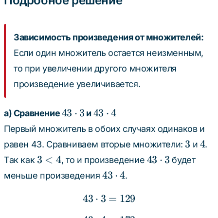
Подробное решение
Зависимость произведения от множителей:
Если один множитель остается неизменным,
то при увеличении другого множителя
произведение увеличивается.
43
43
43
⋅
3
43
⋅
4
а) Сравнение
и
\cdot
\cdot
Первый множитель в обоих случаях одинаков и
3
4
3
4
3
4
равен 43. Сравниваем вторые множители:
и
.
3
43
3
<
4
43
⋅
3
Так как
, то и произведение
будет
<
\cdot
43
43
⋅
4
меньше произведения
.
4
3
\cdot
43
⋅
3
=
43 \cdot 3 = 129
129
4