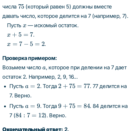
75
75
числа
(который равен 5) должны вместе
давать число, которое делится на 7 (например, 7).
x
Пусть
— искомый остаток.
x
x
+
5
=
7
.
x
+
x
=
7
−
5
=
2
.
x
5
=
=
7
Проверка примером:
7
-
a
Возьмем число
, которое при делении на 7 дает
a
5
остаток 2. Например, 2, 9, 16...
=
a
2
=
2
2
+
75
=
77
Пусть
. Тогда
. 77 делится на
a
2
=
+
7. Верно.
2
75
a
9
=
9
9
+
75
=
84
Пусть
. Тогда
. 84 делится на
a
=
=
+
84
84
:
7
=
12
77
7 (
). Верно.
9
75
:
=
7
Окончательный ответ:
2.