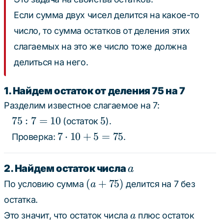
Если сумма двух чисел делится на какое-то
число, то сумма остатков от деления этих
слагаемых на это же число тоже должна
делиться на него.
1. Найдем остаток от деления 75 на 7
Разделим известное слагаемое на 7:
75
5
75
:
7
=
10
5
(остаток
).
:
7
7
⋅
10
+
5
=
75
Проверка:
.
7
\cdot
=
10 +
a
2. Найдем остаток числа
a
10
5 =
(a
(
+
75
)
По условию сумма
делится на 7 без
a
75
+
остатка.
75)
a
Это значит, что остаток числа
плюс остаток
a