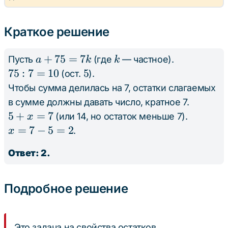
Краткое решение
a
+
75
=
7
k
Пусть
(где
— частное).
a
k
k
+
75
75
:
7
=
10
5
5
(ост.
).
75
:
Чтобы сумма делилась на 7, остатки слагаемых
=
7
в сумме должны давать число, кратное 7.
7k
=
5
5
+
=
7
(или 14, но остаток меньше 7).
x
10
+
x
=
7
−
5
=
2
.
x
x
=
Ответ: 2.
=
7
7
-
5
Подробное решение
=
2
Это задача на свойства остатков.