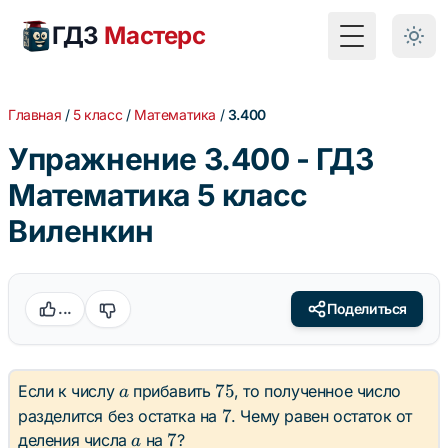
ГДЗ
Мастерс
Toggle Menu
Главная
/
5 класс
/
Математика
/
3.400
Упражнение 3.400 - ГДЗ
Математика 5 класс
Виленкин
...
Поделиться
a
75
75
Если к числу
прибавить
, то полученное число
a
7
7
разделится без остатка на
. Чему равен остаток от
a
7
7
деления числа
на
?
a