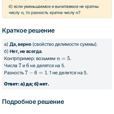
б) если уменьшаемое и вычитаемое не кратны
n
n
числу
, то разность кратна числу
?
n
n
Краткое решение
а)
Да, верно
(свойство делимости суммы).
б)
Нет, не всегда
.
n=5
=
5
Контрпример: возьмем
.
n
7
7
6
6
Числа
и
не делятся на 5.
7
7
−
6
=
1
Разность
. 1 не делится на 5.
-
Ответ: а) да; б) нет.
6
=
1
Подробное решение