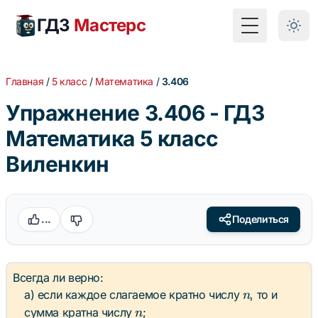
ГДЗ
Мастерс
Toggle Menu
Главная
/
5 класс
/
Математика
/
3.406
Упражнение 3.406 - ГДЗ
Математика 5 класс
Виленкин
...
Поделиться
Всегда ли верно:
n
а) если каждое слагаемое кратно числу
, то и
n
n
сумма кратна числу
;
n