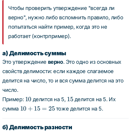
Чтобы проверить утверждение "всегда ли
верно", нужно либо вспомнить правило, либо
попытаться найти пример, когда это не
работает (контрпример).
а) Делимость суммы
Это утверждение
верно
. Это одно из основных
свойств делимости: если каждое слагаемое
делится на число, то и вся сумма делится на это
число.
10
15
10
15
Пример:
делится на 5,
делится на 5. Их
10+15=25
10
+
15
=
25
сумма
тоже делится на 5.
б) Делимость разности