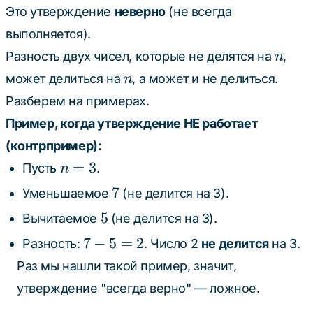
Это утверждение
неверно
(не всегда
выполняется).
n
Разность двух чисел, которые не делятся на
,
n
n
может делиться на
, а может и не делиться.
n
Разберем на примерах.
Пример, когда утверждение НЕ работает
(контрпример):
n
=
3
Пусть
.
n
=
7
7
Уменьшаемое
(не делится на 3).
3
5
5
Вычитаемое
(не делится на 3).
7
7
−
5
=
2
Разность:
. Число 2
не делится
на 3.
-
Раз мы нашли такой пример, значит,
5
утверждение "всегда верно" — ложное.
=