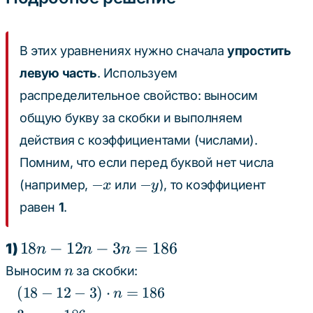
y=26
В этих уравнениях нужно сначала
упростить
левую часть
. Используем
распределительное свойство: выносим
общую букву за скобки и выполняем
действия с коэффициентами (числами).
Помним, что если перед буквой нет числа
-
-
−
−
(например,
или
), то коэффициент
x
y
x
y
равен
1
.
18n
18
−
12
−
3
=
186
1)
n
n
n
-
n
Выносим
за скобки:
n
12n
(18 -
(
18
−
12
−
3
)
⋅
=
186
n
-
12 -