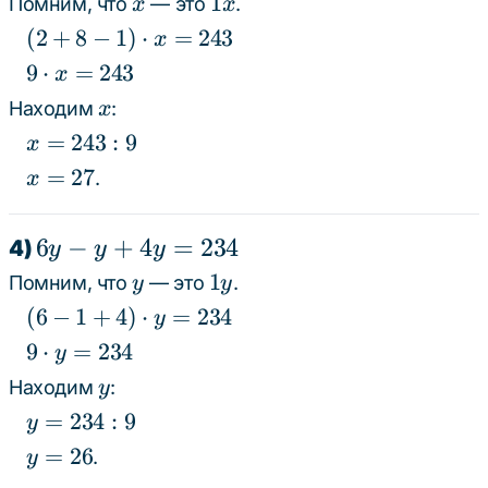
+
x
1x
1
Помним, что
— это
.
x
x
8x
(2 +
(
2
+
8
−
1
)
⋅
=
243
x
- x
8 - 1)
9
9
⋅
=
243
x
\cdot
=
\cdot
x
Находим
:
x
x =
243
x =
x
=
243
:
9
x
243
243
=
x
=
27
.
x
243
=
: 9
27
6y
6
−
+
4
=
234
4)
y
y
y
- y
y
1y
1
Помним, что
— это
.
y
y
+
(6 - 1
(
6
−
1
+
4
)
⋅
=
234
y
4y
+ 4)
9
9
⋅
=
234
y
\cdot
=
\cdot
y
Находим
:
y
y =
234
y =
y
=
234
:
9
y
234
234
=
y
=
26
.
y
234
=