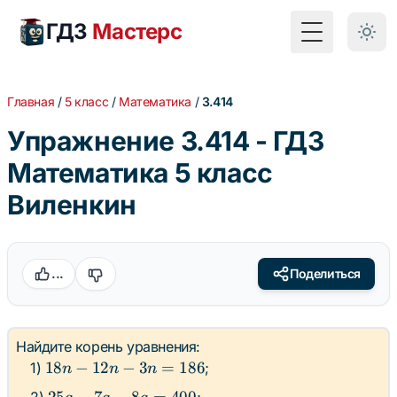
ГДЗ
Мастерс
Toggle Menu
Главная
/
5 класс
/
Математика
/
3.414
Упражнение 3.414 - ГДЗ
Математика 5 класс
Виленкин
...
Поделиться
Найдите корень уравнения:
18n
18
−
12
−
3
=
186
1)
;
n
n
n
-
25a