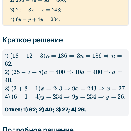
25
−
7
−
8
=
400
2)
;
a
a
a
12n
-
2x
2
+
8
−
=
243
3)
;
-
x
x
x
7a
+
3n
6y
6
−
+
4
=
234
4)
.
-
y
y
y
8x
=
- y
8a
- x
186
+
=
=
Краткое решение
4y
400
243
=
234
(18-12-3)n
(
18
−
12
−
3
)
=
186
⇒
3
=
186
⇒
=
1)
n
n
n
= 186
62
.
\Rightarrow
(25-7-8)a =
(
25
−
7
−
8
)
=
400
⇒
10
=
400
⇒
=
2)
a
a
a
3n = 186
400
40
.
\Rightarrow
\Rightarrow
(2+8-1)x =
(
2
+
8
−
1
)
=
243
⇒
9
=
243
⇒
=
27
3)
.
x
x
x
n=62
10a = 400
243
(6-1+4)y =
(
6
−
1
+
4
)
=
234
⇒
9
=
234
⇒
=
26
4)
.
y
y
y
\Rightarrow
\Rightarrow
234
a=40
Ответ: 1) 62; 2) 40; 3) 27; 4) 26.
9x = 243
\Rightarrow
\Rightarrow
9y = 234
x=27
\Rightarrow
Подробное решение