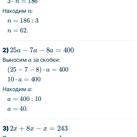
3
3
⋅
=
186
n
3)
3n
\cdot
n
Находим
:
n
\cdot
=
n =
n
=
186
:
3
n
n =
186
186
=
n
186
=
62
.
n
186
=
: 3
62
25a
25
−
7
−
8
=
400
2)
a
a
a
-
a
Выносим
за скобки:
a
7a
(25 -
(
25
−
7
−
8
)
⋅
=
400
a
-
7 - 8)
10
10
⋅
=
400
a
\cdot
8a
\cdot
a
Находим
:
a
a =
=
a =
a
=
400
:
10
a
400
400
400
=
a
=
40
.
a
400
=
:
40
2x
2
+
8
−
=
243
3)
x
x
x
10