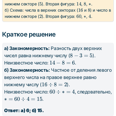
5
14
8
\ast
5
14
8
∗
нижнем секторе (
). Вторая фигура:
,
,
.
16
8
16
8
б) Схема: числа в верхних секторах (
и
) и число в
2
60
\ast
4
2
60
∗
4
нижнем секторе (
). Вторая фигура:
,
,
.
Краткое решение
а) Закономерность:
Разность двух верхних
8
8
−
3
=
5
чисел равна нижнему числу (
).
-
14
14
−
8
=
6
Неизвестное число:
.
3
-
б) Закономерность:
Частное от деления левого
=
8
верхнего числа на правое верхнее равно
5
=
16
16
÷
8
=
2
нижнему числу (
).
6
\div
60
60
÷
∗
=
4
Неизвестное число:
, следовательно,
8 =
\div
\ast
∗
=
60
÷
4
=
15
.
2
\ast
=
Ответ: а) 6; б) 15.
= 4
60