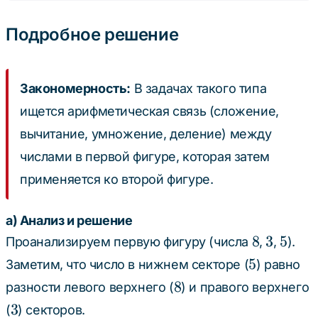
\div
4 =
Подробное решение
15
Закономерность:
В задачах такого типа
ищется арифметическая связь (сложение,
вычитание, умножение, деление) между
числами в первой фигуре, которая затем
применяется ко второй фигуре.
а) Анализ и решение
8
3
5
8
3
5
Проанализируем первую фигуру (числа
,
,
).
5
5
Заметим, что число в нижнем секторе (
) равно
8
8
разности левого верхнего (
) и правого верхнего
3
3
(
) секторов.