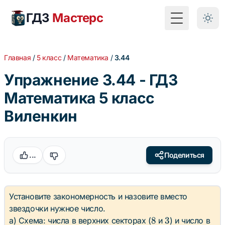
ГДЗ
Мастерс
Toggle Menu
Главная
/
5 класс
/
Математика
/
3.44
Упражнение 3.44 - ГДЗ
Математика 5 класс
Виленкин
...
Поделиться
Установите закономерность и назовите вместо
звездочки нужное число.
8
3
8
3
а) Схема: числа в верхних секторах (
и
) и число в