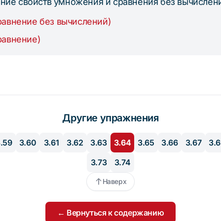
ание свойств умножения и сравнения без вычислен
равнение без вычислений)
равнение)
Другие упражнения
.59
3.60
3.61
3.62
3.63
3.64
3.65
3.66
3.67
3.
3.73
3.74
Наверх
← Вернуться к содержанию