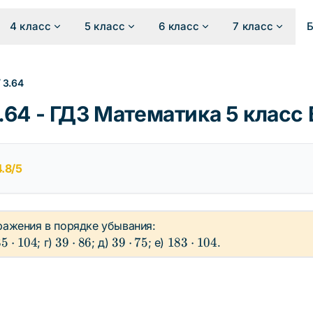
4 класс
5 класс
6 класс
7 класс
/
3.64
64 - ГДЗ Математика 5 класс
4.8/5
ражения в порядке убывания:
85
39
39
183
85
⋅
104
39
⋅
86
39
⋅
75
183
⋅
104
; г)
; д)
; е)
.
\cdot
\cdot
\cdot
\cdot
104
86
75
104