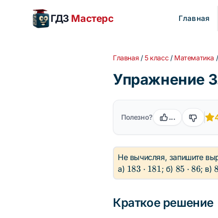
ГДЗ
Мастерс
Главная
Главная
/
5 класс
/
Математика
Упражнение 3.
Полезно?
...
Не вычисляя, запишите вы
183
85
183
⋅
181
85
⋅
86
а)
; б)
; в)
\cdot
\cdot
181
86
Краткое решение