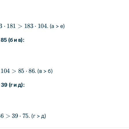
3
3
⋅
181
>
183
⋅
104
. (а > е)
dot
1
5 (б и в):
3
dot
4
104
>
85
⋅
86
. (в > б)
ot
9 (г и д):
5
ot
86
>
39
⋅
75
. (г > д)
t