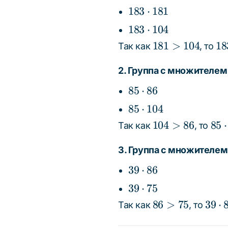
183
183
⋅
181
\cdot
183
183
⋅
104
181
\cdot
181
18
181
>
104
18
Так как
, то
104
>
\c
104
18
2. Группа с множителем 8
>
85
85
⋅
86
18
\cdot
85
85
⋅
104
\c
86
\cdot
104
85
10
104
>
86
85
⋅
Так как
, то
104
>
\cd
86
104
3. Группа с множителем 3
> 8
39
39
⋅
86
\cd
\cdot
39
39
⋅
75
86
86
\cdot
86
39
86
>
75
39
⋅
Так как
, то
75
>
\cdo