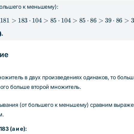
большего к меньшему):
181
>
183
⋅
104
>
85
⋅
104
183 \cdot 181 > 183 \cd
>
85
⋅
86
>
39
⋅
86
>
).
ие
ожитель в двух произведениях одинаков, то больш
рого больше второй множитель.
бывания (от большего к меньшему) сравним выражен
м.
83 (a и е):