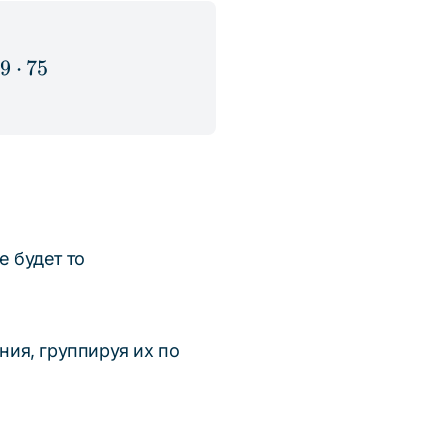
ot 104 > 85 \cdot 104 > 85 \cdot 86 > 39 \cdot 
39
⋅
75
е будет то
ия, группируя их по