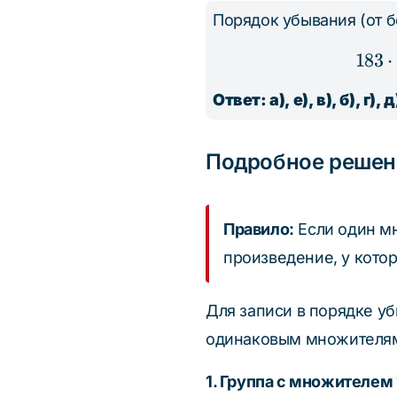
Порядок убывания (от 
183
⋅
Ответ: а), е), в), б), г), д
Подробное решен
Правило:
Если один мн
произведение, у кото
Для записи в порядке у
одинаковым множителя
1. Группа с множителем 1