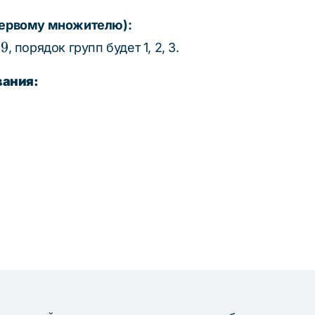
 первому множителю):
t
39
, порядок групп будет 1, 2, 3.
вания: