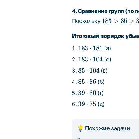
75
86 >
39
4. Сравнение групп (по
\cdo
183
183
>
85
>
Поскольку
75
>
85
Итоговый порядок убы
>
183
183
⋅
181
(а)
39
\cdot
183
183
⋅
104
(е)
181
\cdot
85
85
⋅
104
(в)
104
\cdot
85
85
⋅
86
(б)
104
\cdot
39
39
⋅
86
(г)
86
\cdot
39
39
⋅
75
(д)
86
\cdot
75
💡 Похожие задачи