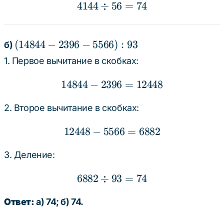
4144
÷
56
4144 \div 56 = 74
=
74
(14844
(
14844
−
2396
−
5566
)
:
93
б)
- 2396
1. Первое вычитание в скобках:
-
5566)
14844
−
2396
14844 - 2396 = 12448
=
12448
: 93
2. Второе вычитание в скобках:
12448
−
5566
12448 - 5566 = 6882
=
6882
3. Деление:
6882
÷
93
6882 \div 93 = 74
=
74
Ответ:
а) 74; б) 74.