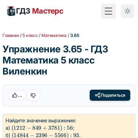
ГДЗ
Мастерс
Toggle Menu
Главная
/
5 класс
/
Математика
/
3.65
Упражнение 3.65 - ГДЗ
Математика 5 класс
Виленкин
...
Поделиться
Найдите значение выражения:
(1212
(
1212
−
849
+
3781
)
:
56
а)
;
- 849
(14844
(
14844
−
2396
−
5566
)
:
93
б)
.