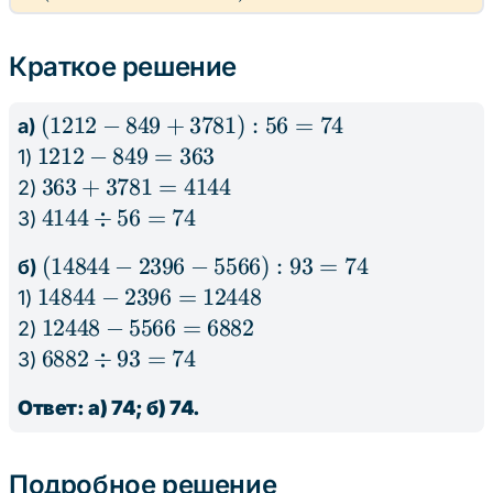
+
- 2396
3781)
-
Краткое решение
: 56
5566) :
93
(1212
(
1212
−
849
+
3781
)
:
56
=
74
а)
- 849
1212
1212
−
849
=
363
1)
+
-
363
363
+
3781
=
4144
2)
3781)
849
+
4144
4144
÷
56
=
74
3)
: 56
=
3781
\div
(14844
(
14844
−
2396
−
5566
)
:
93
=
74
= 74
б)
363
=
56
- 2396
14844
14844
−
2396
=
12448
1)
4144
=
-
-
12448
12448
−
5566
=
6882
2)
74
5566)
2396
-
6882
6882
÷
93
=
74
3)
: 93 =
=
5566
\div
74
Ответ: а) 74; б) 74.
12448
=
93
6882
=
74
Подробное решение