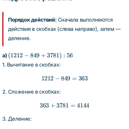
Порядок действий:
Сначала выполняются
действия в скобках (слева направо), затем —
деление.
(1212
(
1212
−
849
+
3781
)
:
56
а)
- 849
1. Вычитание в скобках:
+
3781)
1212
−
849
1212 - 849 = 363
=
363
: 56
2. Сложение в скобках:
363
+
3781
363 + 3781 = 4144
=
4144
3. Деление: