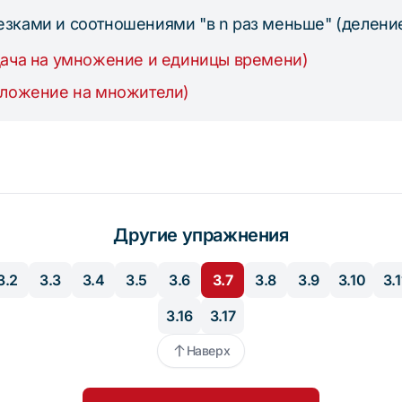
резками и соотношениями "в n раз меньше" (деление
дача на умножение и единицы времени)
зложение на множители)
Другие упражнения
3.2
3.3
3.4
3.5
3.6
3.7
3.8
3.9
3.10
3.1
3.16
3.17
Наверх