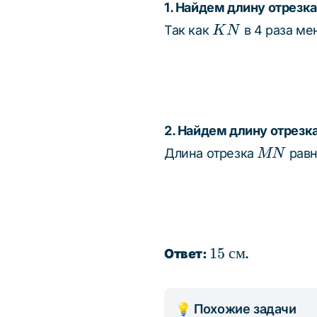
см}
1. Найдем длину отрезк
KN
Так как
в 4 раза м
K
N
2. Найдем длину отрезк
MN
Длина отрезка
равн
MN
15
15
см
Ответ:
.
\text{
см}
💡 Похожие задачи