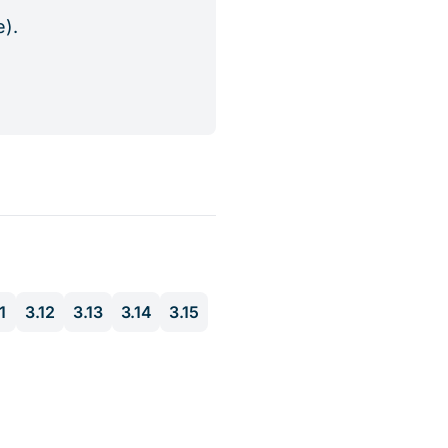
).
1
3.12
3.13
3.14
3.15