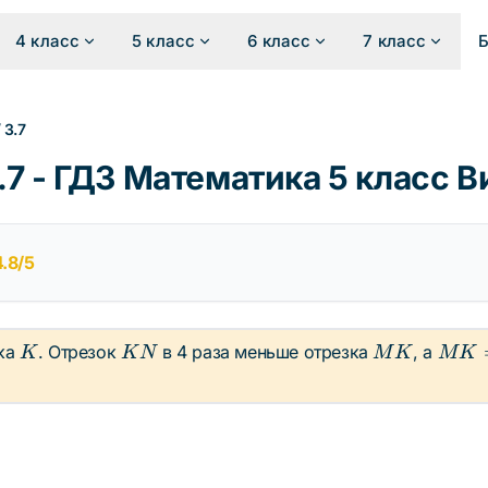
4 класс
5 класс
6 класс
7 класс
/
3.7
7 - ГДЗ Математика 5 класс 
4.8/5
K
KN
MK
MK
ка
. Отрезок
в 4 раза меньше отрезка
, а
K
K
N
M
K
M
K
= 12
\text
см}