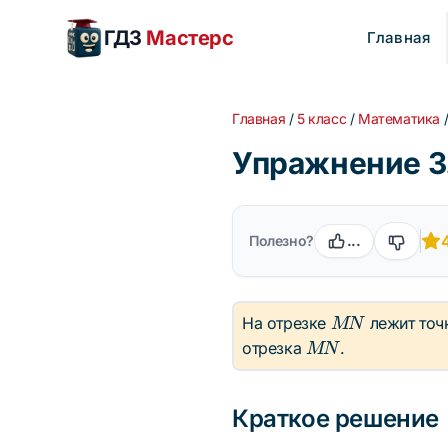
ГДЗ
Мастерс
Главная
Главная
/
5 класс
/
Математика
Упражнение 3.
Полезно?
...
MN
На отрезке
лежит точ
MN
MN
отрезка
.
MN
Краткое решение