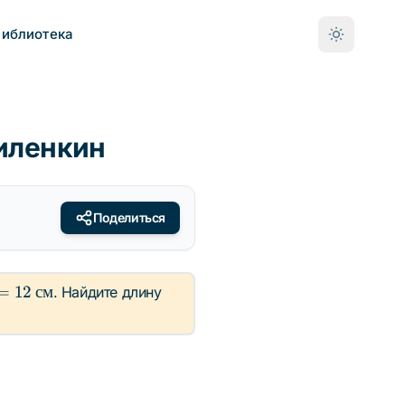
Библиотека
Виленкин
Поделиться
=
12
см
. Найдите длину
{