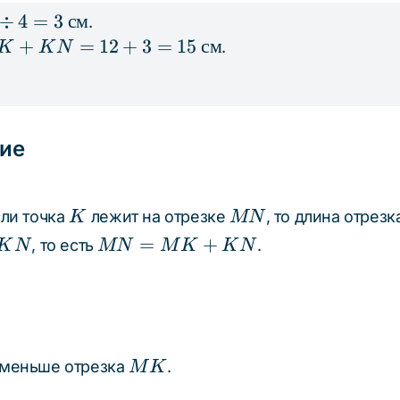
÷
4
=
3
см
.
iv 4
K +
+
=
12
+
3
=
15
см
.
K
K
N
3
N =
ext{
 + 3
}
15
ext{
ие
}
K
MN
ли точка
лежит на отрезке
, то длина отрез
K
MN
KN
MN
=
+
, то есть
.
K
N
MN
M
K
K
N
=
MK
+
KN
MK
 меньше отрезка
.
M
K