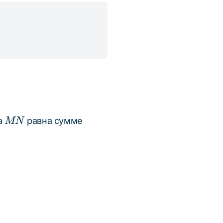
MN
ка
равна сумме
MN