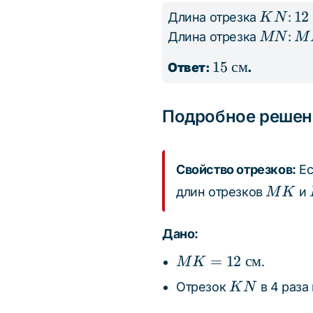
KN
12
12
Длина отрезка
:
K
N
\d
MN
M
Длина отрезка
:
MN
M
= 
K
15
15
см
Ответ:
.
\t
12
\text{
см
= 
см}
\t
Подробное решен
см
Свойство отрезков:
Ес
MK
длин отрезков
и
M
K
Дано:
MK =
=
12
см
.
M
K
12
KN
Отрезок
в 4 раза
K
N
\text{