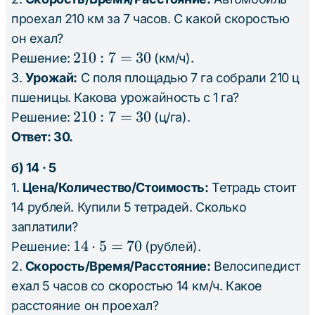
=
проехал 210 км за 7 часов. С какой скоростью
30
он ехал?
210
210
:
7
=
30
Решение:
(км/ч).
: 7
3.
Урожай:
С поля площадью 7 га собрали 210 ц
=
пшеницы. Какова урожайность с 1 га?
30
210
210
:
7
=
30
Решение:
(ц/га).
: 7
Ответ: 30.
=
б) 14 · 5
30
1.
Цена/Количество/Стоимость:
Тетрадь стоит
14 рублей. Купили 5 тетрадей. Сколько
заплатили?
14
14
⋅
5
=
70
Решение:
(рублей).
\cdot
2.
Скорость/Время/Расстояние:
Велосипедист
5 =
ехал 5 часов со скоростью 14 км/ч. Какое
70
расстояние он проехал?