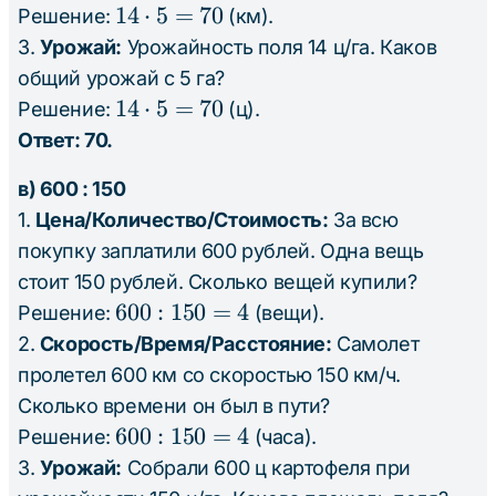
14
14
⋅
5
=
70
Решение:
(км).
\cdot
3.
Урожай:
Урожайность поля 14 ц/га. Каков
5 =
общий урожай с 5 га?
70
14
14
⋅
5
=
70
Решение:
(ц).
\cdot
Ответ: 70.
5 =
в) 600 : 150
70
1.
Цена/Количество/Стоимость:
За всю
покупку заплатили 600 рублей. Одна вещь
стоит 150 рублей. Сколько вещей купили?
600
600
:
150
=
4
Решение:
(вещи).
:
2.
Скорость/Время/Расстояние:
Самолет
150
пролетел 600 км со скоростью 150 км/ч.
=
Сколько времени он был в пути?
4
600
600
:
150
=
4
Решение:
(часа).
:
3.
Урожай:
Собрали 600 ц картофеля при
150