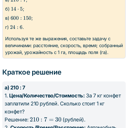
: 7
14
14
⋅
5
б)
;
\cdot
600
600
:
150
в)
;
5
:
24
24
:
6
г)
.
150
: 6
Используя те же выражения, составьте задачу с
величинами:
расстояние, скорость, время
;
собранный
урожай, урожайность с 1 га, площадь поля (га)
.
Краткое решение
а) 210 : 7
1.
Цена/Количество/Стоимость:
За 7 кг конфет
заплатили 210 рублей. Сколько стоит 1 кг
конфет?
210
210
:
7
=
30
Решение:
(рублей).
: 7
2.
Скорость/Время/Расстояние:
Автомобиль