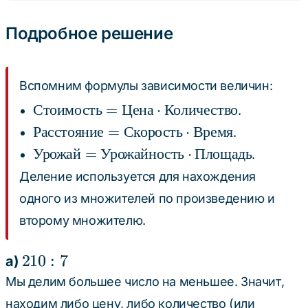
=
4
Подробное решение
Вспомним формулы зависимости величин:
\text{Стоимость}
Стоимость
=
Цена
⋅
Количество
.
= \text{Цена}
\text{Расстояние}
Расстояние
=
Скорость
⋅
Время
.
\cdot
=
\text{Урожай} =
Урожай
=
Урожайность
⋅
Площадь
.
\text{Количество}
\text{Скорость}
\text{Урожайность}
Деление используется для нахождения
\cdot
\cdot
одного из множителей по произведению и
\text{Время}
\text{Площадь}
второму множителю.
210
210
:
7
а)
: 7
Мы делим большее число на меньшее. Значит,
находим либо цену, либо количество (или