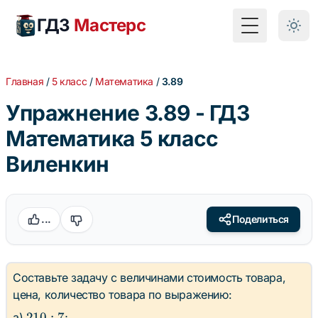
ГДЗ
Мастерс
Toggle Menu
Главная
/
5 класс
/
Математика
/
3.89
Упражнение 3.89 - ГДЗ
Математика 5 класс
Виленкин
...
Поделиться
Составьте задачу с величинами
стоимость товара,
цена, количество товара
по выражению:
210
210
:
7
а)
;