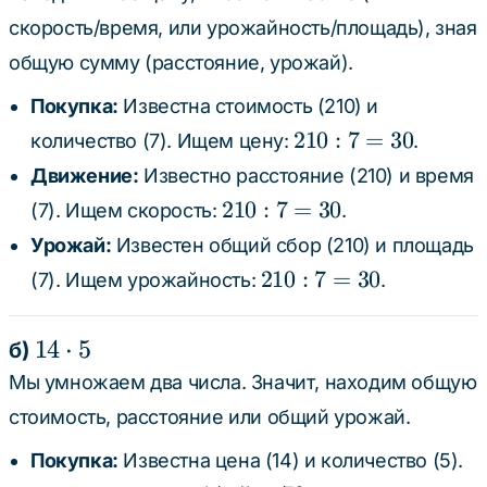
скорость/время, или урожайность/площадь), зная
общую сумму (расстояние, урожай).
Покупка:
Известна стоимость (210) и
210
210
:
7
=
30
количество (7). Ищем цену:
.
: 7
Движение:
Известно расстояние (210) и время
=
210
210
:
7
=
30
(7). Ищем скорость:
.
30
: 7
Урожай:
Известен общий сбор (210) и площадь
=
210
210
:
7
=
30
(7). Ищем урожайность:
.
30
: 7
=
14
14
⋅
5
б)
30
\cdot
Мы умножаем два числа. Значит, находим общую
5
стоимость, расстояние или общий урожай.
Покупка:
Известна цена (14) и количество (5).