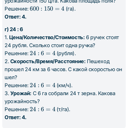
урожайности 150 ц/га. Какова площадь поля?
=
600
600
:
150
=
4
Решение:
(га).
4
:
Ответ: 4.
150
г) 24 : 6
=
1.
Цена/Количество/Стоимость:
6 ручек стоят
4
24 рубля. Сколько стоит одна ручка?
24
24
:
6
=
4
Решение:
(рубля).
:
2.
Скорость/Время/Расстояние:
Пешеход
6
прошел 24 км за 6 часов. С какой скоростью он
=
шел?
4
24
24
:
6
=
4
Решение:
(км/ч).
:
3.
Урожай:
С 6 га собрали 24 т зерна. Какова
6
урожайность?
=
24
24
:
6
=
4
Решение:
(т/га).
4
:
Ответ: 4.
6