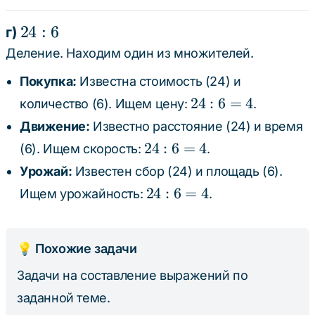
:
4
150
24
24
:
6
г)
=
:
Деление. Находим один из множителей.
4
6
Покупка:
Известна стоимость (24) и
24
24
:
6
=
4
количество (6). Ищем цену:
.
:
Движение:
Известно расстояние (24) и время
6
24
24
:
6
=
4
(6). Ищем скорость:
.
=
:
Урожай:
Известен сбор (24) и площадь (6).
4
6
24
24
:
6
=
4
Ищем урожайность:
.
=
:
4
6
=
💡 Похожие задачи
4
Задачи на составление выражений по
заданной теме.