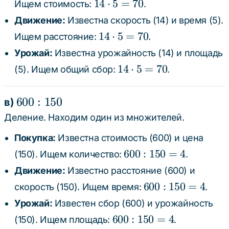
14
14
⋅
5
=
70
Ищем стоимость:
.
\cdot
Движение:
Известна скорость (14) и время (5).
5 =
14
14
⋅
5
=
70
Ищем расстояние:
.
70
\cdot
Урожай:
Известна урожайность (14) и площадь
5 =
14
14
⋅
5
=
70
(5). Ищем общий сбор:
.
70
\cdot
5 =
600
600
:
150
в)
70
:
Деление. Находим один из множителей.
150
Покупка:
Известна стоимость (600) и цена
600
600
:
150
=
4
(150). Ищем количество:
.
:
Движение:
Известно расстояние (600) и
150
600
600
:
150
=
4
скорость (150). Ищем время:
.
=
:
Урожай:
Известен сбор (600) и урожайность
4
150
600
600
:
150
=
4
(150). Ищем площадь:
.
=