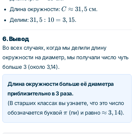
см}
10
C
≈
31
,
5
см
Длина окружности:
.
C
\text{
\approx
31,5
31
,
5
:
10
=
3
,
15
Делим:
.
см}
31,5
: 10
\text{
=
6. Вывод
см}
3,15
Во всех случаях, когда мы делили длину
окружности на диаметр, мы получали число чуть
больше 3 (около 3,14).
Длина окружности больше её диаметра
приблизительно в 3 раза.
(В старших классах вы узнаете, что это число
\pi
\approx
≈
3
,
14
обозначается буквой
(пи) и равно
).
π
3,14