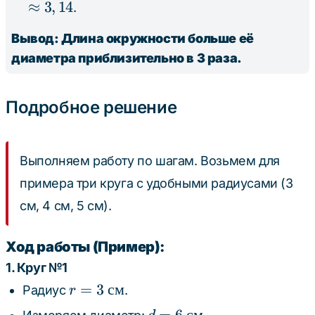
\text{
\approx
10
3,
≈
3
,
14
.
см}
31,4
\text{
Вывод: Длина окружности больше её
\text{
см}
диаметра приблизительно в 3 раза.
см}
Подробное решение
Выполняем работу по шагам. Возьмем для
примера три круга с удобными радиусами (3
см, 4 см, 5 см).
Ход работы (Пример):
1. Круг №1
r = 3
=
3
см
Радиус
.
r
\text{
d = 6