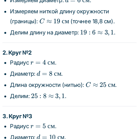
=
6
см
Измеряем диаметр:
.
d
см}
\text{
Измеряем ниткой длину окружности
см}
C
≈
19
см
(границы):
(точнее 18,8 см).
C
\approx
19 : 6
19
:
6
≈
3
,
1
Делим длину на диаметр:
.
19
\approx
\text{
3,1
см}
2. Круг №2
r = 4
=
4
см
Радиус
.
r
\text{
d = 8
=
8
см
Диаметр:
.
d
см}
\text{
C
≈
25
см
Длина окружности (нитью):
.
C
см}
\approx
25 : 8
25
:
8
≈
3
,
1
Делим:
.
25
\approx
\text{
3,1
см}
3. Круг №3
r = 5
=
5
см
Радиус
.
r
\text{
d =
=
10
см
Диаметр:
.
d