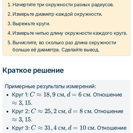
Начертите три окружности разных радиусов.
Измерьте диаметр каждой окружности.
Вырежьте круги.
Измерьте нитью длину окружности каждого круга.
Вычислите, во сколько раз длина окружности
больше её диаметра. Сделайте вывод.
Краткое решение
Примерные результаты измерений:
C
≈
18
,
9
см
d = 6
=
6
см
\ap
Круг 1:
,
. Отношение
C
d
\approx
\text{
3,1
≈
3
,
15
.
18,9
см}
C
≈
25
,
2
см
d = 8
=
8
см
\a
Круг 2:
,
. Отношение
C
d
\text{
\approx
\text{
3,1
≈
3
,
15
.
см}
25,2
см}
C
≈
31
,
4
см
d =
=
10
см
\
Круг 3:
,
. Отношение
C
d