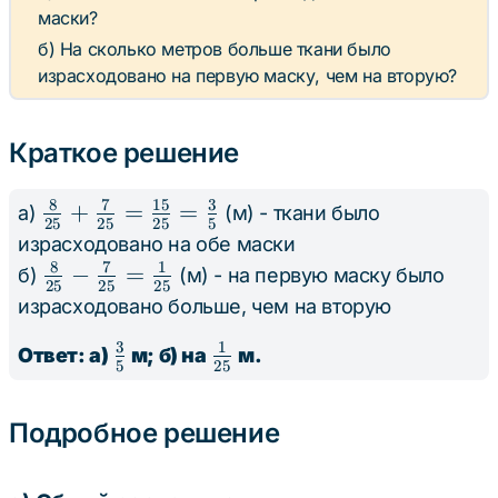
м}
\text{
маски?
м}
б) На сколько метров больше ткани было
израсходовано на первую маску, чем на вторую?
Краткое решение
8
7
15
3
\frac{8}
+
=
=
а)
(м) - ткани было
25
25
25
5
{25} +
израсходовано на обе маски
\frac{7}
8
7
1
\frac{8}
−
=
б)
(м) - на первую маску было
25
25
25
{25} =
{25} -
израсходовано больше, чем на вторую
\frac{15}
\frac{7}
3
1
\frac{3}
\frac{1}
{25} =
Ответ: а)
м; б) на
м.
{25} =
5
25
{5}
{25}
\frac{3}
\frac{1}
{5}
{25}
Подробное решение