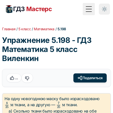
ГДЗ
Мастерс
Toggle Menu
Главная
/
5 класс
/
Математика
/
5.198
Упражнение 5.198 - ГДЗ
Математика 5 класс
Виленкин
...
Поделиться
\frac{
На одну новогоднюю маску было израсходовано
8
7
{25}
\frac{7}
м
м
ткани, а на другую —
ткани.
25
25
\text{
{25}
а) Сколько ткани было израсходовано на обе