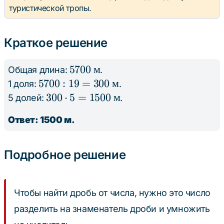
туристической тропы.
Краткое решение
5700
5700
м
Общая длина:
.
\text{
5700 :
5700
:
19
=
300
м
1 доля:
.
м}
19 =
300
300
⋅
5
=
1500
м
5 долей:
.
300
\cdot
Ответ: 1500 м.
\text{
5 =
м}
1500
\text{
Подробное решение
м}
Чтобы найти дробь от числа, нужно это число
разделить на знаменатель дроби и умножить