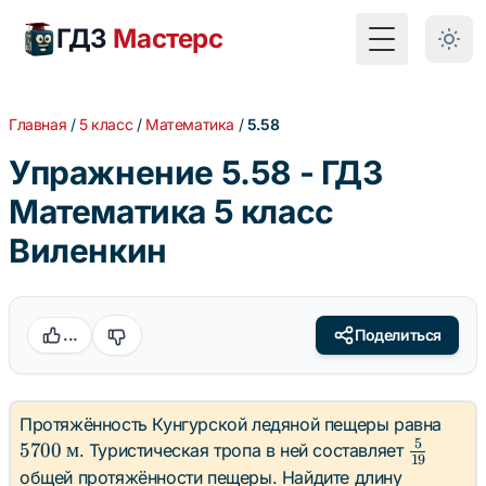
ГДЗ
Мастерс
Toggle Menu
Главная
/
5 класс
/
Математика
/
5.58
Упражнение 5.58 - ГДЗ
Математика 5 класс
Виленкин
...
Поделиться
5700
Протяжённость Кунгурской ледяной пещеры равна
5
\tex
\frac{5}
5700
м
. Туристическая тропа в ней составляет
19
м}
{19}
общей протяжённости пещеры. Найдите длину