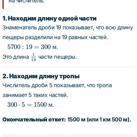
на числитель.
1. Находим длину одной части
Знаменатель дроби 19 показывает, что всю длину
пещеры разделили на 19 равных частей.
5700 :
5700
:
19
=
300
м
.
19 =
1
\frac{1}
Это длина
части пещеры.
19
300
{19}
\text{
2. Находим длину тропы
м}
Числитель дроби 5 показывает, что тропа
занимает 5 таких частей.
300
300
⋅
5
=
1500
м
.
\cdot
5 =
Окончательный ответ:
1500 м (или 1 км 500 м).
1500
\text{