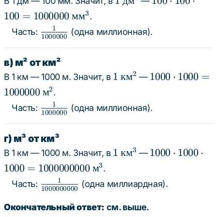
1
дм
100
⋅
100
⋅
В 1 дм — 100 мм. Значит, в
—
\text{
\cdot
3
100
=
1000000
мм
.
дм}^3
100
1
\frac{1}
Часть:
(одна миллионная).
\cdot
1000000
{1 000
100 =
000}
1 000
в) м² от км²
000
1
1000
2
1
км
1000
⋅
1000
=
В 1 км — 1000 м. Значит, в
—
\text{
\text{
\cdot
2
1000000
м
.
мм}^3
км}^2
1000
1
\frac{1}
Часть:
(одна миллионная).
= 1
1000000
{1 000
000
000}
000
г) м³ от км³
\text{
1
1000
3
1
км
1000
⋅
1000
⋅
В 1 км — 1000 м. Значит, в
—
м}^2
\text{
\cdot
3
1000
=
1000000000
м
.
км}^3
1000
1
\frac{1}
Часть:
(одна миллиардная).
\cdot
1000000000
{1 000
1000
000
Окончательный ответ:
см. выше.
= 1