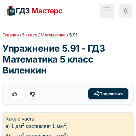
ГДЗ
Мастерс
Toggle Menu
Главная
/
5 класс
/
Математика
/
5.91
Упражнение 5.91 - ГДЗ
Математика 5 класс
Виленкин
...
Поделиться
Какую часть:
2
2
1
1
1
дм
1
мм
а)
составляет
;
\text{
\text{
3
3
1
1
1
дм
1
мм
б)
составляет
;