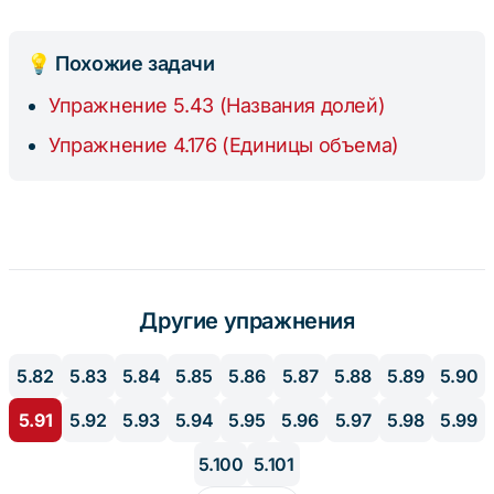
000}
000
000
💡 Похожие задачи
000
Упражнение 5.43 (Названия долей)
\text{
м}^3
Упражнение 4.176 (Единицы объема)
Другие упражнения
5.82
5.83
5.84
5.85
5.86
5.87
5.88
5.89
5.90
5.91
5.92
5.93
5.94
5.95
5.96
5.97
5.98
5.99
5.100
5.101