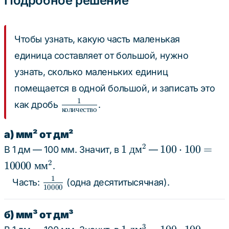
Подробное решение
000}
Чтобы узнать, какую часть маленькая
единица составляет от большой, нужно
узнать, сколько маленьких единиц
помещается в одной большой, и записать это
1
\frac{1}
как дробь
.
количество
{\text{количество}}
а) мм² от дм²
1
100
2
1
дм
100
⋅
100
=
В 1 дм — 100 мм. Значит, в
—
\text{
\cdot
2
10000
мм
.
дм}^2
100 =
1
\frac{1}
Часть:
(одна десятитысячная).
10 000
10000
{10
\text{
000}
мм}^2
б) мм³ от дм³
1
100
3