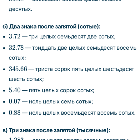
десятых.
б) Два знака после запятой (сотые):
3.72
3.72
— три целых семьдесят две сотых;
32.78
32.78
— тридцать две целых семьдесят восемь
сотых;
345.66
345.66
— триста сорок пять целых шестьдесят
шесть сотых;
5.40
5.40
— пять целых сорок сотых;
0.07
0.07
— ноль целых семь сотых;
0.88
0.88
— ноль целых восемьдесят восемь сотых.
в) Три знака после запятой (тысячные):
1.283