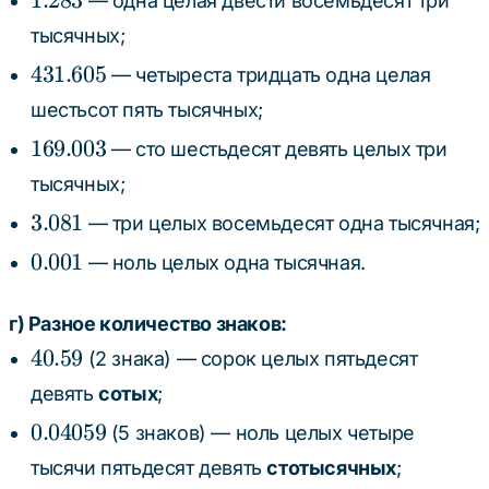
1.283
— одна целая двести восемьдесят три
тысячных;
431.605
431.605
— четыреста тридцать одна целая
шестьсот пять тысячных;
169.003
169.003
— сто шестьдесят девять целых три
тысячных;
3.081
3.081
— три целых восемьдесят одна тысячная;
0.001
0.001
— ноль целых одна тысячная.
г) Разное количество знаков:
40.59
40.59
(2 знака) — сорок целых пятьдесят
девять
сотых
;
0.04059
0.04059
(5 знаков) — ноль целых четыре
тысячи пятьдесят девять
стотысячных
;