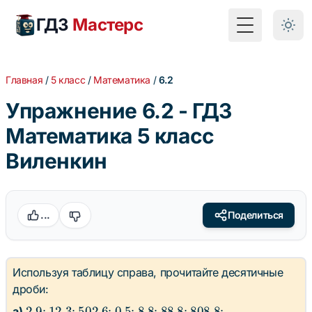
ГДЗ
Мастерс
Toggle Menu
Главная
/
5 класс
/
Математика
/
6.2
Упражнение 6.2 - ГДЗ
Математика 5 класс
Виленкин
...
Поделиться
Используя таблицу справа, прочитайте десятичные
дроби:
2.9
12.3
502.6
0.5
8.8
88.8
808.8
2.9
12.3
502.6
0.5
8.8
88.8
808.8
а)
;
;
;
;
;
;
;