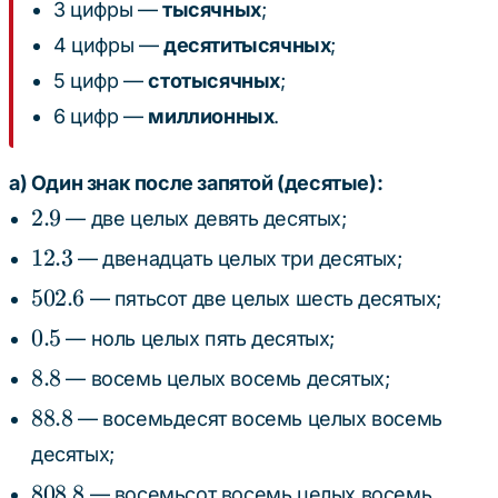
3 цифры —
тысячных
;
4 цифры —
десятитысячных
;
5 цифр —
стотысячных
;
6 цифр —
миллионных
.
а) Один знак после запятой (десятые):
2.9
2.9
— две целых девять десятых;
12.3
12.3
— двенадцать целых три десятых;
502.6
502.6
— пятьсот две целых шесть десятых;
0.5
0.5
— ноль целых пять десятых;
8.8
8.8
— восемь целых восемь десятых;
88.8
88.8
— восемьдесят восемь целых восемь
десятых;
808.8
808.8
— восемьсот восемь целых восемь