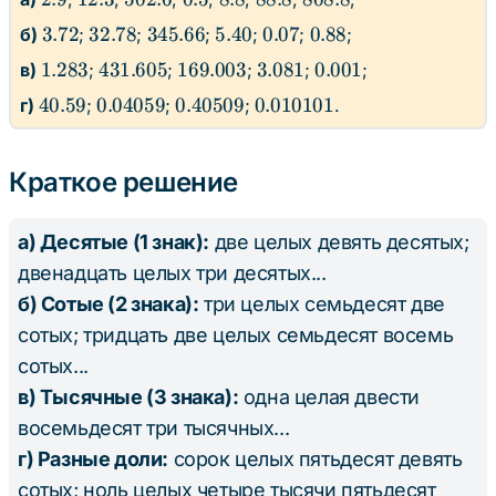
3.72
32.78
345.66
5.40
0.07
0.88
3.72
32.78
345.66
5.40
0.07
0.88
б)
;
;
;
;
;
;
1.283
431.605
169.003
3.081
0.001
1.283
431.605
169.003
3.081
0.001
в)
;
;
;
;
;
40.59
0.04059
0.40509
0.010101
40.59
0.04059
0.40509
0.010101
г)
;
;
;
.
Краткое решение
а) Десятые (1 знак):
две целых девять десятых;
двенадцать целых три десятых...
б) Сотые (2 знака):
три целых семьдесят две
сотых; тридцать две целых семьдесят восемь
сотых...
в) Тысячные (3 знака):
одна целая двести
восемьдесят три тысячных...
г) Разные доли:
сорок целых пятьдесят девять
сотых; ноль целых четыре тысячи пятьдесят