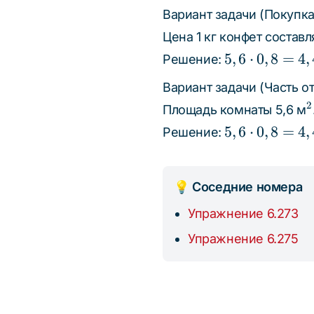
\cdot
6,72
Вариант задачи (Покупка
0,8
Цена 1 кг конфет состав
5,6
5
,
6
⋅
0
,
8
=
4
,
Решение:
\cdot
Вариант задачи (Часть от
0,8 =
^
2
Площадь комнаты 5,6 м
4,48
5,6
5
,
6
⋅
0
,
8
=
4
,
Решение:
\cdot
0,8 =
4,48
💡 Соседние номера
Упражнение 6.273
Упражнение 6.275