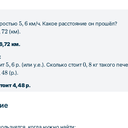
5,6
5
,
6
оростью
км/ч. Какое расстояние он прошёл?
,
72
(км).
6,72 км.
:
5,6
5
,
6
0,8
0
,
8
оит
р. (или у.е.). Сколько стоит
кг такого печ
,
48
(р.).
тоит 4,48 р.
ие
льзуется, когда нужно найти: