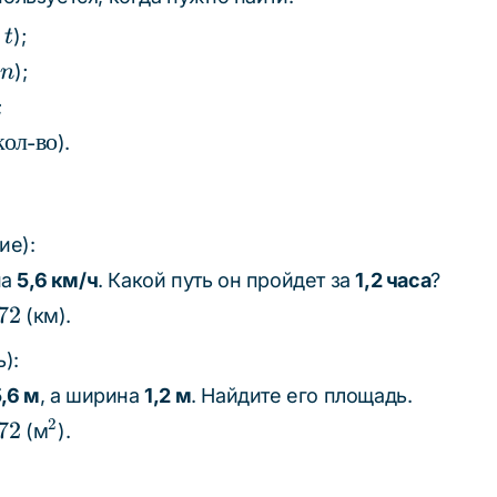
);
t
);
n
;
кол
-
во
).
ие):
на
5,6 км/ч
. Какой путь он пройдет за
1,2 часа
?
72
(км).
):
,6 м
, а ширина
1,2 м
. Найдите его площадь.
^2
2
72
(м
).