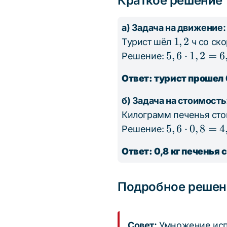
Краткое решение
а) Задача на движение:
1,2
1
,
2
Турист шёл
ч со ск
5,6
5
,
6
⋅
1
,
2
=
6
Решение:
\cdot
Ответ: турист прошел 
1,2 =
6,72
б) Задача на стоимость
Килограмм печенья ст
5,6
5
,
6
⋅
0
,
8
=
4
Решение:
\cdot
Ответ: 0,8 кг печенья с
0,8 =
4,48
Подробное решен
Совет:
Умножение испо