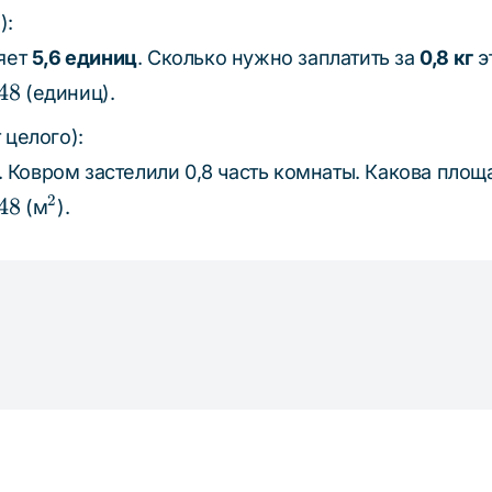
):
ляет
5,6 единиц
. Сколько нужно заплатить за
0,8 кг
э
48
(единиц).
 целого):
2
. Ковром застелили 0,8 часть комнаты. Какова площ
^2
2
48
(м
).