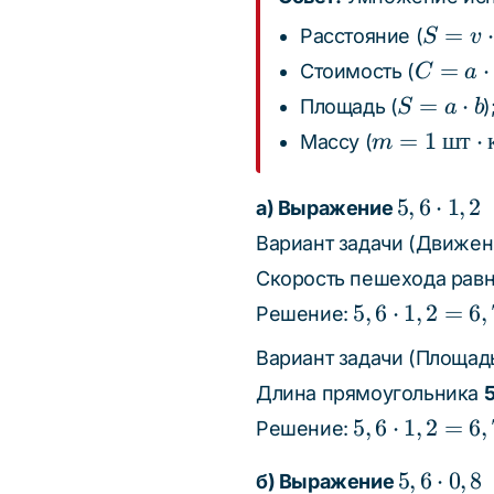
S = v
=
⋅
Расстояние (
S
v
\cdot
C =
=
⋅
Стоимость (
C
a
t
a
S = a
=
⋅
Площадь (
)
S
a
b
\cdot
\cdot
m = 1
=
1
шт
⋅
Массу (
m
n
b
\text{
шт} \cdot
5,6
5
,
6
⋅
1
,
2
а) Выражение
\text{кол-
\cdot
Вариант задачи (Движен
во}
1,2
Скорость пешехода рав
5,6
5
,
6
⋅
1
,
2
=
6
,
Решение:
\cdot
Вариант задачи (Площадь
1,2 =
Длина прямоугольника
5
6,72
5,6
5
,
6
⋅
1
,
2
=
6
,
Решение:
\cdot
5,6
5
,
6
⋅
0
,
8
1,2 =
б) Выражение