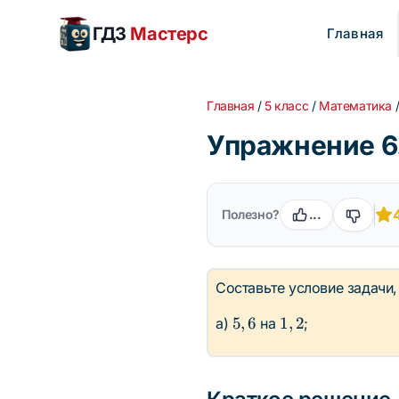
ГДЗ
Мастерс
Главная
Главная
/
5 класс
/
Математика
Упражнение 6.
Полезно?
...
Составьте условие задачи
5,6
1,2
5
,
6
1
,
2
а)
на
;