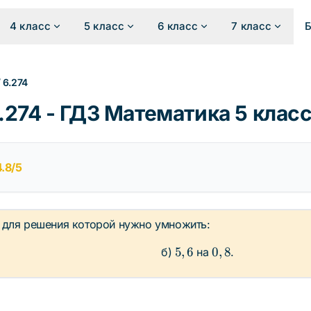
4 класс
5 класс
6 класс
7 класс
/
6.274
274 - ГДЗ Математика 5 клас
4.8/5
, для решения которой нужно умножить:
5,6
0,8
5
,
6
0
,
8
б)
на
.