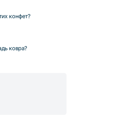
тих конфет?
адь ковра?