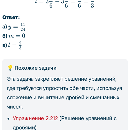
=
3
−
3
=
=
l
{6}
6
6
6
3
Ответ:
11
y =
=
а)
y
24
\frac{11}
m
=
0
б)
m
{24}
=
2
l =
=
в)
l
3
0
\frac{2}
{3}
💡 Похожие задачи
Эта задача закрепляет решение уравнений,
где требуется упростить обе части, используя
сложение и вычитание дробей и смешанных
чисел.
Упражнение 2.212
(Решение уравнений с
дробями)