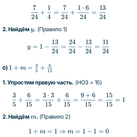
\frac{1}
7
1
7
1
⋅
6
13
\frac{7}{24} + \frac{1
{4}
+
=
+
=
24
4
24
24
24
y
2. Найдём
.
(Правило 1)
y
13
24
13
11
y = 1 - \frac{13}{24} =
=
1
−
=
−
=
y
24
24
24
24
3
6
1 + m
1
+
=
+
б)
m
5
15
=
\frac{3}
1. Упростим правую часть.
(НОЗ = 15)
{5} +
3
6
3
⋅
3
6
9
+
6
15
\frac{3}{5} + \frac{6}
\frac{6}
+
=
+
=
=
=
1
5
15
15
15
15
15
{15}
m
2. Найдём
.
(Правило 2)
m
1
+
=
1
⇒
1 + m = 1 \Rightarrow 
=
1
−
1
=
0
m
m