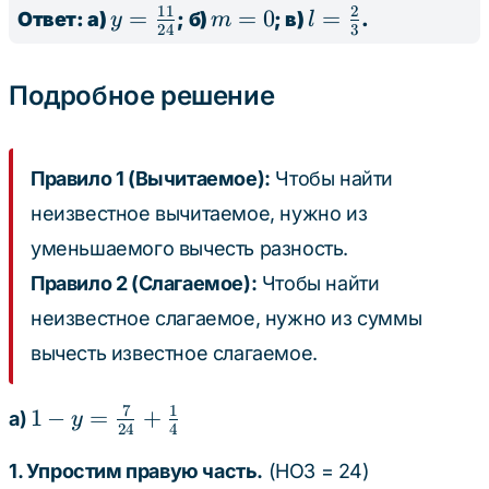
{6} -
11
2
y =
=
m
=
0
l =
=
Ответ: а)
; б)
; в)
.
y
m
l
24
3
2\frac{4}
\frac{11}
=
\frac{2}
{6} =
{24}
0
{3}
Подробное решение
6\frac{7}
{6} -
2\frac{4}
Правило 1 (Вычитаемое):
Чтобы найти
{6} =
4\frac{3}
неизвестное вычитаемое, нужно из
{6} =
уменьшаемого вычесть разность.
4\frac{1}
Правило 2 (Слагаемое):
Чтобы найти
{2}
неизвестное слагаемое, нужно из суммы
вычесть известное слагаемое.
7
1
1 - y =
1
−
=
+
а)
y
24
4
\frac{7}
{24} +
1. Упростим правую часть.
(НОЗ = 24)