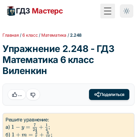
ГДЗ
Мастерс
Toggle Menu
Главная
/
6 класс
/
Математика
/
2.248
Упражнение 2.248 - ГДЗ
Математика 6 класс
Виленкин
...
Поделиться
Решите уравнение:
7
1
1 - y =
1
−
=
+
;
а)
y
24
4
\frac{7}
3
6
1 + m
1
+
=
+
;
б)
m