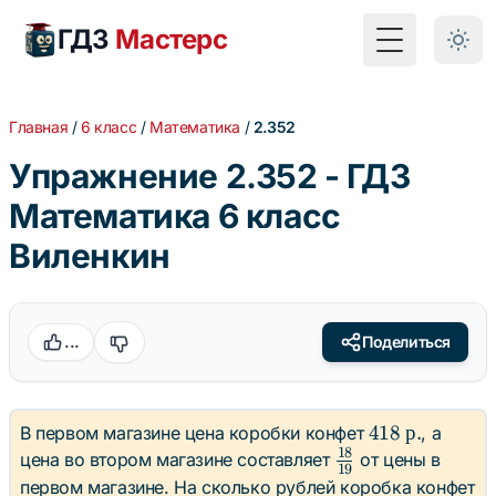
ГДЗ
Мастерс
Toggle Menu
Главная
/
6 класс
/
Математика
/
2.352
Упражнение 2.352 - ГДЗ
Математика 6 класс
Виленкин
...
Поделиться
418
418
р
.
В первом магазине цена коробки конфет
, а
18
\text{
\frac{18}
цена во втором магазине составляет
от цены в
19
р.}
{19}
первом магазине. На сколько рублей коробка конфет