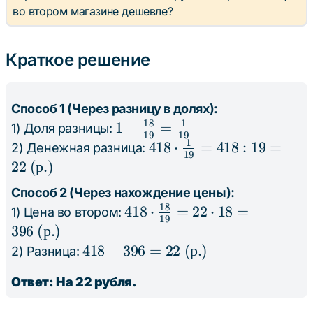
во втором магазине дешевле?
Краткое решение
Способ 1 (Через разницу в долях):
18
1
1 -
1
−
=
1) Доля разницы:
19
19
1
\frac{18}
418
418
⋅
=
418
:
19
=
2) Денежная разница:
19
{19} =
\cdot
22
(
р
.)
\frac{1}
\frac{1}
Способ 2 (Через нахождение цены):
{19}
{19} =
18
418 \cdot
418
⋅
=
22
⋅
18
=
1) Цена во втором:
418 : 19
19
\frac{18}
396
(
р
.)
= 22
{19} =
418 -
418
−
396
=
22
(
р
.)
2) Разница:
\text{
22 \cdot
396 =
(р.)}
Ответ: На 22 рубля.
18 = 396
22
\text{
\text{