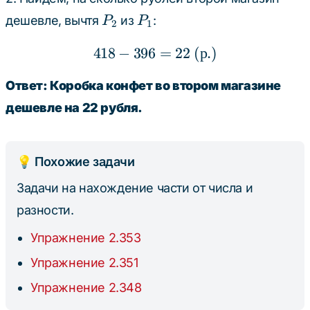
22
P_2
P_1
дешевле, вычтя
из
:
P
P
2
1
418
−
396
418 - 396 = 22 \text{ (р
=
22
(
р
.)
Ответ: Коробка конфет во втором магазине
дешевле на 22 рубля.
💡 Похожие задачи
Задачи на нахождение части от числа и
разности.
Упражнение 2.353
Упражнение 2.351
Упражнение 2.348