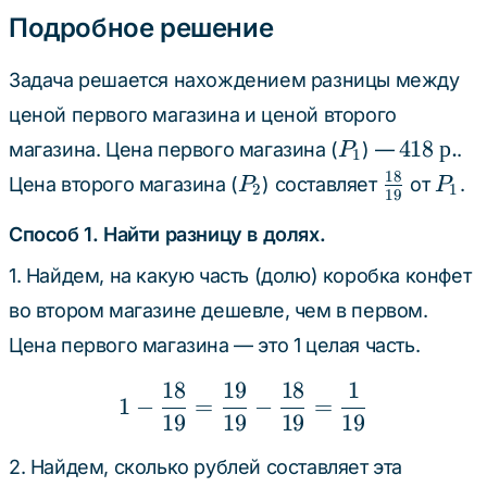
(р.)}
(р.)}
Подробное решение
Задача решается нахождением разницы между
ценой первого магазина и ценой второго
P_1
418
418
р
.
магазина. Цена первого магазина (
) —
.
P
1
\text{
18
P_2
\frac{18}
P_1
Цена второго магазина (
) составляет
от
.
P
P
2
1
19
р.}
{19}
Способ 1. Найти разницу в долях.
1. Найдем, на какую часть (долю) коробка конфет
во втором магазине дешевле, чем в первом.
Цена первого магазина — это 1 целая часть.
18
19
18
1
1 - \frac{18}{19} = \fr
1
−
=
−
=
19
19
19
19
2. Найдем, сколько рублей составляет эта