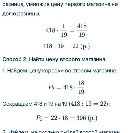
разница, умножив цену первого магазина на
долю разницы:
1
418
418 \cdot \frac{1}{19}
418
⋅
=
19
19
418
:
19
=
418 : 19 = 22 \text{ (р.
22
(
р
.)
Способ 2. Найти цену второго магазина.
1. Найдем цену коробки во втором магазине:
18
P_2 = 418 \cdot \frac{
=
418
⋅
P
2
19
418
418
:
19
=
22
Сокращаем 418 и 19 на 19 (
):
:
=
22
⋅
18
P_2 = 22 \cdot 18 = 396
=
396
(
р
.)
19
P
2
=
2. Найдем, на сколько рублей второй магазин