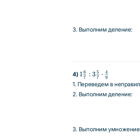
4\frac{5}
{7}
3. Выполним деление:
6
5
4
1\frac{6}
1
:
3
⋅
4)
7
7
9
{7} :
1. Переведем в неправи
3\frac{5}
2. Выполним деление:
{7} \cdot
\frac{4}
{9}
3. Выполним умножение