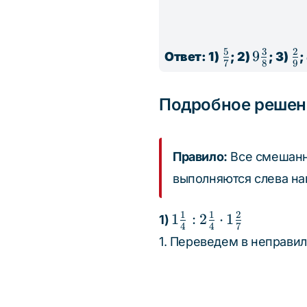
5
3
2
\frac{5}
9\frac{3
9
\f
Ответ: 1)
; 2)
; 3)
;
7
8
9
{7}
{8}
{9
Подробное решен
Правило:
Все смешанн
выполняются слева на
1
1
2
1\frac{1}
1
:
2
⋅
1
1)
4
4
7
{4} :
1. Переведем в неправи
2\frac{1}
{4} \cdot
1\frac{2}