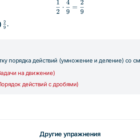
1
4
2
\frac{1}{2} \cdot \fra
⋅
=
2
9
9
2
ac{2}
\frac{2}
4)
.
9
{9}
тку порядка действий (умножение и деление) со 
Задачи на движение)
Порядок действий с дробями)
Другие упражнения