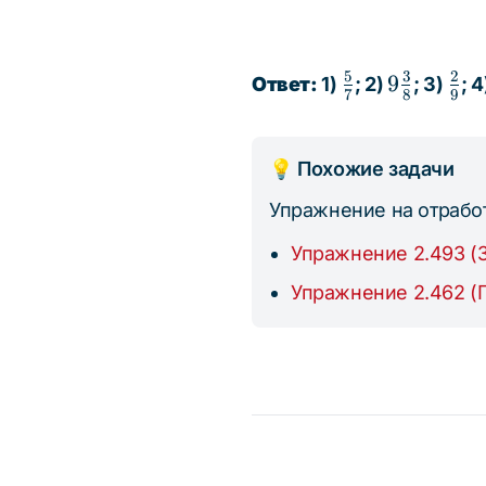
5
3
2
\frac{5}
9\frac{3}
\fr
9
Ответ:
1)
; 2)
; 3)
; 
7
8
9
{7}
{8}
{9}
💡 Похожие задачи
Упражнение на отрабо
Упражнение 2.493 (
Упражнение 2.462 (