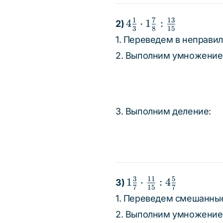
{7}
1
7
13
4\frac{1}
4
⋅
1
:
2)
3
8
15
{3} \cdot
1. Переведем в неправи
1\frac{7}
2. Выполним умножение
{8} :
\frac{13}
{15}
3. Выполним деление:
3
11
5
1\frac{3}
1
⋅
:
4
3)
7
15
7
{7} \cdot
1. Переведем смешанные
\frac{11}
2. Выполним умножение
{15} :