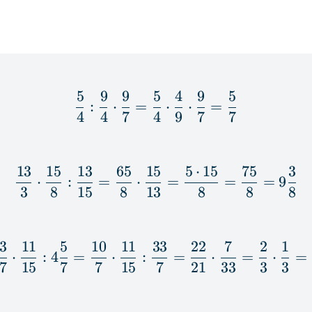
5
9
9
5
4
9
5
\frac{5}{4} : \frac{9}{
:
⋅
=
⋅
⋅
=
4
4
7
4
9
7
7
13
15
13
65
15
5
⋅
15
75
3
\frac{13}{3} \cdot \fra
⋅
:
=
⋅
=
=
=
9
3
8
15
8
13
8
8
8
3
11
5
10
11
33
22
7
2
1
1\frac{3}{7} \cdot \fra
⋅
:
4
=
⋅
:
=
⋅
=
⋅
=
7
15
7
7
15
7
21
33
3
3