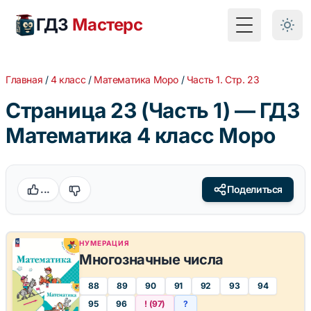
ГДЗ
Мастерс
Toggle Menu
Главная
/
4 класс
/
Математика Моро
/
Часть 1. Стр. 23
Страница 23 (Часть 1) — ГДЗ
Математика 4 класс Моро
...
Поделиться
НУМЕРАЦИЯ
Многозначные числа
88
89
90
91
92
93
94
95
96
! (97)
?