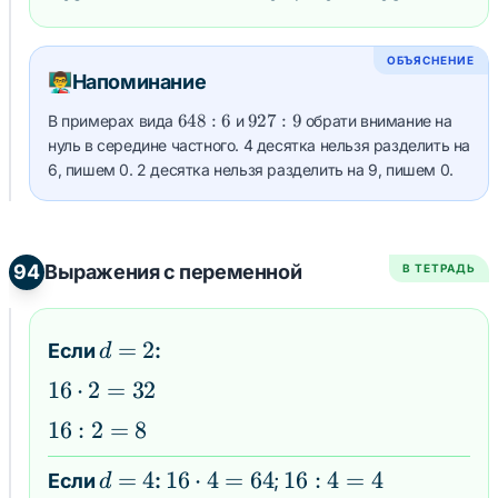
4 =
=
: 4
: 9
107
672
108
=
=
ОБЪЯСНЕНИЕ
42
103
👨‍🏫
Напоминание
648
927
648
:
6
927
:
9
В примерах вида
и
обрати внимание на
: 6
: 9
нуль в середине частного. 4 десятка нельзя разделить на
6, пишем 0. 2 десятка нельзя разделить на 9, пишем 0.
94
Выражения с переменной
В ТЕТРАДЬ
d
=
2
Если
:
d
=
16
16
⋅
2
=
32
2
\cdot
16
16
:
2
=
8
2 =
:
32
d
=
4
16
16
⋅
4
=
64
16
16
:
4
=
4
Если
:
;
d
2