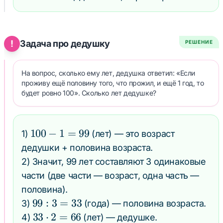
4 = 7
=
\cdot
51
4 = 28
\text{
!
Задача про дедушку
РЕШЕНИЕ
(см)}
На вопрос, сколько ему лет, дедушка ответил: «Если
проживу ещё половину того, что прожил, и ещё 1 год, то
будет ровно 100». Сколько лет дедушке?
100
100
−
1
=
99
1)
(лет) — это возраст
- 1
дедушки + половина возраста.
=
2) Значит, 99 лет составляют 3 одинаковые
99
части (две части — возраст, одна часть —
половина).
99
99
:
3
=
33
3)
(года) — половина возраста.
:
33
33
⋅
2
=
66
4)
(лет) — дедушке.