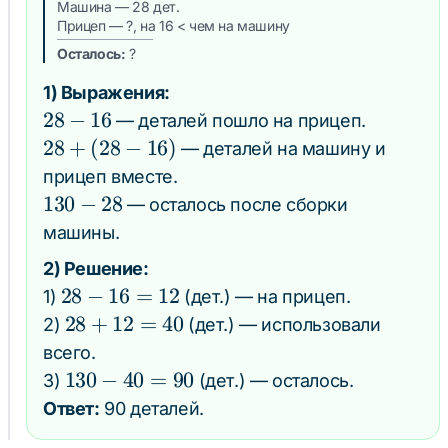
Машина — 28 дет.
Прицеп — ?, на 16 < чем на машину
Осталось:
?
1) Выражения:
28
28
−
16
— деталей пошло на прицеп.
-
28
28
+
(
28
−
16
)
— деталей на машину и
16
+
прицеп вместе.
(28
130
130
−
28
— осталось после сборки
-
-
машины.
16)
28
2) Решение:
28
28
−
16
=
12
1)
(дет.) — на прицеп.
-
28
28
+
12
=
40
2)
(дет.) — использовали
16
+
всего.
=
12
130
130
−
40
=
90
3)
(дет.) — осталось.
12
=
-
Ответ:
90 деталей.
40
40