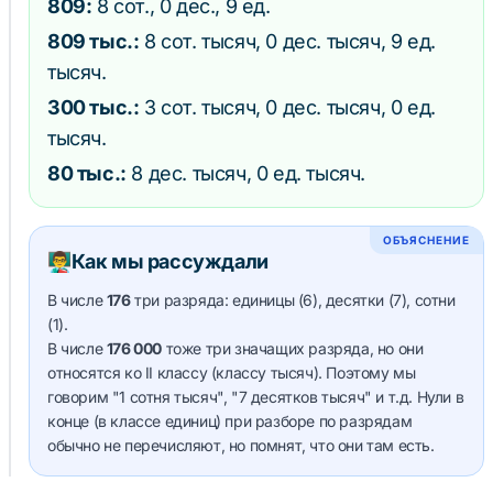
809:
8 сот., 0 дес., 9 ед.
809 тыс.:
8 сот. тысяч, 0 дес. тысяч, 9 ед.
тысяч.
300 тыс.:
3 сот. тысяч, 0 дес. тысяч, 0 ед.
тысяч.
80 тыс.:
8 дес. тысяч, 0 ед. тысяч.
ОБЪЯСНЕНИЕ
👨‍🏫
Как мы рассуждали
В числе
176
три разряда: единицы (6), десятки (7), сотни
(1).
В числе
176 000
тоже три значащих разряда, но они
относятся ко II классу (классу тысяч). Поэтому мы
говорим "1 сотня тысяч", "7 десятков тысяч" и т.д. Нули в
конце (в классе единиц) при разборе по разрядам
обычно не перечисляют, но помнят, что они там есть.