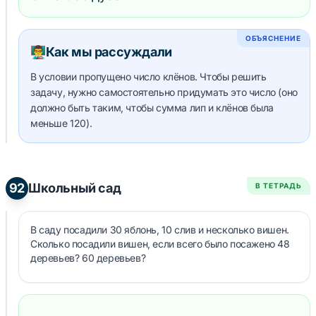
=
70
70
=
ОБЪЯСНЕНИЕ
50
👨‍🏫
Как мы рассуждали
В условии пропущено число клёнов. Чтобы решить
задачу, нужно самостоятельно придумать это число (оно
должно быть таким, чтобы сумма лип и клёнов была
меньше 120).
92
Школьный сад
В ТЕТРАДЬ
В саду посадили 30 яблонь, 10 слив и несколько вишен.
Сколько посадили вишен, если всего было посажено 48
деревьев? 60 деревьев?