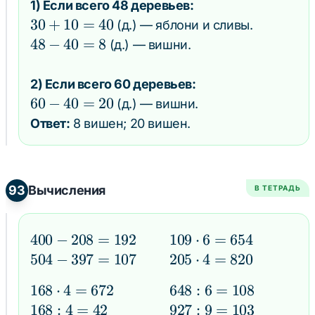
1) Если всего 48 деревьев:
30
30
+
10
=
40
(д.) — яблони и сливы.
+
48
48
−
40
=
8
(д.) — вишни.
10
-
=
40
2) Если всего 60 деревьев:
40
=
60
60
−
40
=
20
(д.) — вишни.
8
-
Ответ:
8 вишен; 20 вишен.
40
=
20
93
Вычисления
В ТЕТРАДЬ
400
400
−
208
=
192
109
109
⋅
6
=
654
-
\cdot
504
504
−
397
=
107
205
205
⋅
4
=
820
208
6 =
-
\cdot
168
168
⋅
4
=
672
648
648
:
6
=
108
=
654
397
4 =
\cdot
: 6
168
168
:
4
=
42
927
927
:
9
=
103
192
=
820