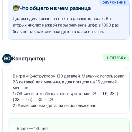
ОБЪЯСНЕНИЕ
👨‍🏫
Что общего и в чем разница
Цифры одинаковые, но стоят в разных классах. Во
вторых числах каждой пары значение цифр в 1000 раз
больше, так как они находятся в классе тысяч.
90
Конструктор
В ТЕТРАДЬ
В игре «Конструктор» 130 деталей. Мальчик использовал
28 деталей для машины, а для прицепа на 16 деталей
меньше.
28-
28
−
16
28+
28
+
1) Объясни, что обозначают выражения:
,
(
28
−
16
)
130-
130
−
28
16
(28-
,
.
28
16)
2) Узнай, сколько деталей не использовано.
Всего — 130 дет.