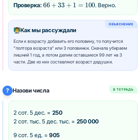
3
\cdot
66
66
+
33
+
1
=
100
Проверка:
. Верно.
=
2 =
+
33
66
33
ОБЪЯСНЕНИЕ
+
👨‍🏫
Как мы рассуждали
1
Если к возрасту добавить его половину, то получится
=
"полтора возраста" или 3 половинки. Сначала убираем
100
лишний 1 год, а потом делим оставшиеся 99 лет на 3
части. Две из них составляют возраст дедушки.
?
Назови числа
В ТЕТРАДЬ
2 сот. 5 дес. =
250
2 сот. тыс. 5 дес. тыс. =
250 000
9 сот. 5 ед. =
905