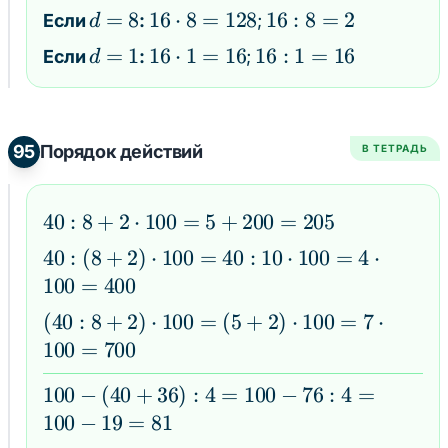
=
\cdot
:
=
d
=
8
16
16
⋅
8
=
128
16
16
:
8
=
2
Если
:
;
d
4
4 =
4
8
=
\cdot
:
d
=
1
16
16
⋅
1
=
16
16
16
:
1
=
16
Если
:
;
d
64
=
8
8 =
8
=
\cdot
:
4
128
=
1
1 =
1
2
16
=
95
Порядок действий
В ТЕТРАДЬ
16
40 : 8
40
:
8
+
2
⋅
100
=
5
+
200
=
205
+ 2
40 :
40
:
(
8
+
2
)
⋅
100
=
40
:
10
⋅
100
=
4
⋅
\cdot
(8 +
100
=
400
100
2)
(40 :
(
40
:
8
+
2
)
⋅
100
=
(
5
+
2
)
⋅
100
=
7
⋅
= 5
\cdot
8 +
100
=
700
+
100
2)
200
= 40
100
100
−
(
40
+
36
)
:
4
=
100
−
76
:
4
=
\cdot
=
: 10
-
100
−
19
=
81
100
205
\cdot
(40