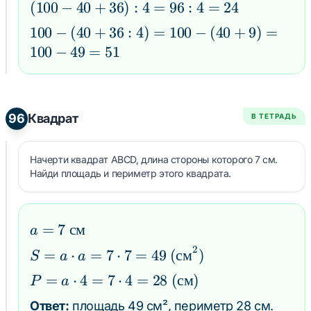
= (5
(100
(
100
−
40
+
36
)
:
4
=
96
:
4
=
24
100
+
+ 2)
- 40
= 4
100
100
−
(
40
+
36
:
4
)
=
100
−
(
40
+
9
)
=
36)
\cdot
+
\cdot
-
100
−
49
=
51
: 4
100
36)
100
(40
=
= 7
: 4
=
+
100
\cdot
=
400
36
-
100
96 :
96
Квадрат
В ТЕТРАДЬ
: 4)
76
=
4 =
=
: 4
700
24
100
=
Начерти квадрат ABCD, длина стороны которого 7 см.
Найди площадь и периметр этого квадрата.
-
100
(40
-
+
19
a = 7
=
7
см
9)
a
=
\text{
=
81
2
S = a \cdot a
=
⋅
=
7
⋅
7
=
49
(
см
)
S
a
a
см}
100
= 7 \cdot 7 =
P = a
=
⋅
4
=
7
⋅
4
=
28
(
см
)
P
a
-
49 \text{
\cdot
49
Ответ:
площадь 49 см², периметр 28 см.
(см}^2\text{)}