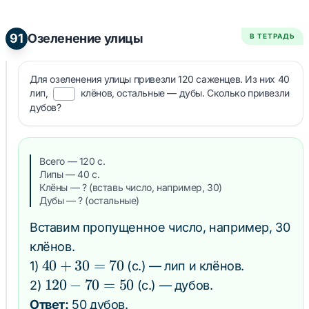
=
90
91
Озеленение улицы
В ТЕТРАДЬ
Для озеленения улицы привезли 120 саженцев. Из них 40
лип,
клёнов, остальные — дубы. Сколько привезли
дубов?
Всего — 120 с.
Липы — 40 с.
Клёны — ? (вставь число, например, 30)
Дубы — ? (остальные)
Вставим пропущенное число, например, 30
клёнов.
40
40
+
30
=
70
1)
(с.) — лип и клёнов.
+
120
120
−
70
=
50
2)
(с.) — дубов.
30
-
Ответ:
50 дубов.