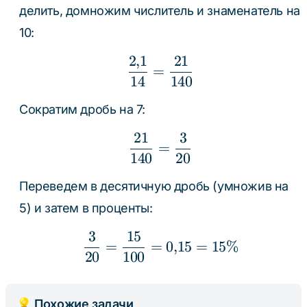
делить, домножим числитель и знаменатель на
10:
2
,
1
21
\frac{2{,}1}{14} = \f
=
14
140
Сократим дробь на 7:
21
3
\frac{21}{140} = \fra
=
140
20
Переведем в десятичную дробь (умножив на
5) и затем в проценты:
3
15
\frac{3}{20} = \frac{
=
=
0
,
15
=
15%
20
100
💡 Похожие задачи