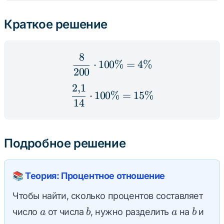
Краткое решение
8
\frac{8}{200} \cdot 1
⋅
100%
=
4%
200
2
,
1
\frac{2{,}1}{14} \cdo
⋅
100%
=
15%
14
Подробное решение
📚 Теория: Процентное отношение
Чтобы найти, сколько процентов составляет
a
b
a
b
число
от числа
, нужно разделить
на
и
a
b
a
b