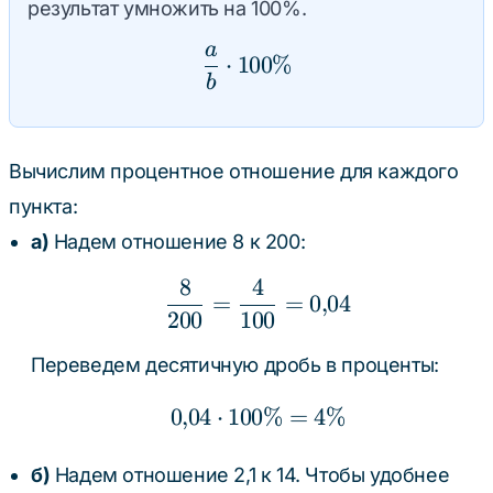
результат умножить на 100%.
a
\frac{a}{b} \cdot 100\
⋅
100%
b
Вычислим процентное отношение для каждого
пункта:
а)
Надем отношение 8 к 200:
8
4
\frac{8}{200} = \frac
=
=
0
,
04
200
100
Переведем десятичную дробь в проценты:
0
,
04
⋅
100%
0{,}04 \cdot 100\% =
=
4%
б)
Надем отношение 2,1 к 14. Чтобы удобнее