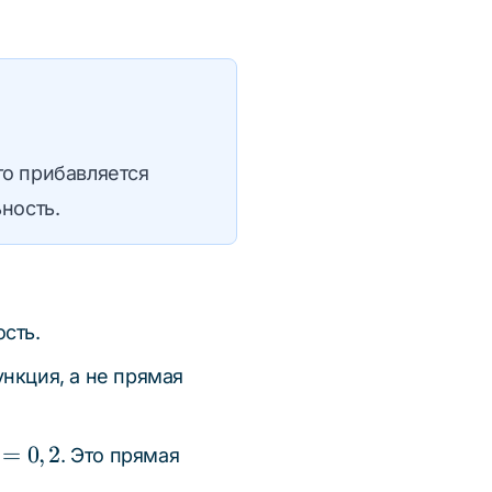
-то прибавляется
ность.
сть.
ункция, а не прямая
=
0
,
2
. Это прямая
=