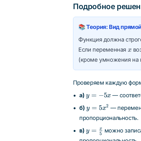
Подробное решен
5
📚 Теория: Вид прямо
Функция должна строг
x
Если переменная
воз
x
(кроме умножения на 
Проверяем каждую форм
y
=
−
5
а)
— соответ
y
x
=
y =
2
=
5
б)
— переме
y
x
-5x
5x^2
пропорциональность.
y =
=
x
в)
можно запис
y
5
\frac{x}
пропорциональность.