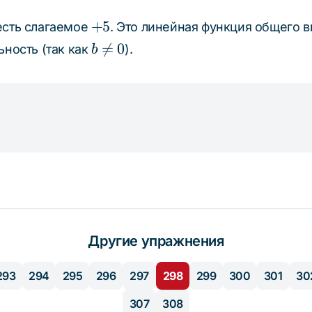
{5}
kx
0
+5
+
5
есть слагаемое
. Это линейная функция общего 
\cdot x
b

=
0
ность (так как
).
b
\neq
0
Другие упражнения
293
294
295
296
297
298
299
300
301
30
307
308