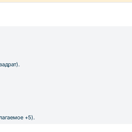
вадрат).
слагаемое +5).