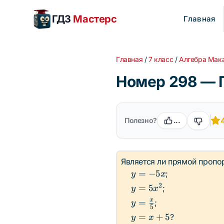
ГДЗ
Мастерс
Главная
Главная
/
7 класс
/
Алгебра Мак
Номер 298 — 
Полезно?
...
Является ли прямой пропо
y
=
−
5
;
y
x
=
2
y =
=
5
;
y
x
-5x
5x^2
y =
x
=
;
y
5
\frac{x}
y
=
+
5
?
y
x