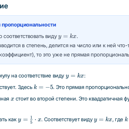
ие
й пропорциональности
y
=
о соответствовать виду
.
y
k
x
=
водится в степень, делится на число или к ней что
kx
коэффициент), то это уже не прямая пропорциональ
y
=
улу на соответствие виду
:
y
k
x
=
k
=
−
5
ствует. Здесь
. Это прямая пропорционально
k
kx
=
x
нная
стоит во второй степени. Это квадратичная ф
x
-5
1
y =
y
k
=
⋅
=
ать как
. Соответствует виду
, где
y
x
y
k
x
k
5
\frac{1}
=