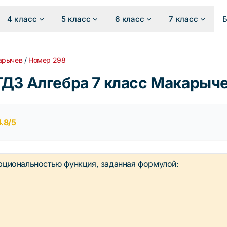
4 класс
5 класс
6 класс
7 класс
арычев
/
Номер 298
ГДЗ Алгебра 7 класс Макарыч
4.8/5
рциональностью функция, заданная формулой: