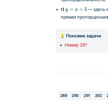
{5}
y
=
+
5
г)
— здесь 
y
x
=
прямая пропорциональ
x
+
5
💡 Похожие задачи
Номер 297
289
290
291
292