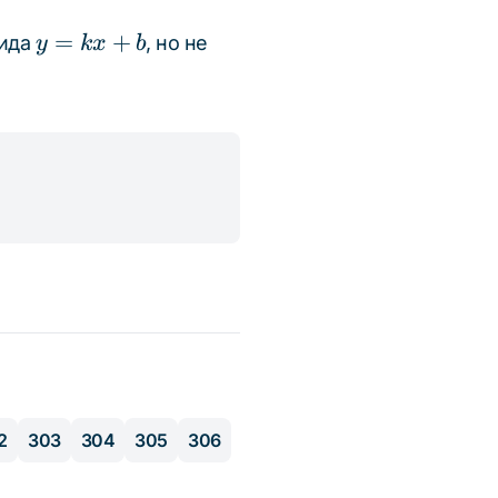
,2
y
=
+
вида
, но не
y
k
x
b
=
kx
+
b
2
303
304
305
306