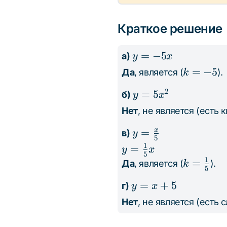
{5}
=
x
Краткое решение
+
5
y
=
−
5
а)
y
x
=
k
=
−
5
Да
, является (
).
k
-5x
=
2
y =
=
5
б)
y
x
-5
5x^2
Нет
, не является (есть к
y =
=
x
в)
y
5
\frac{x}
1
y =
=
y
x
5
{5}
1
\frac{1}
k =
=
Да
, является (
).
k
5
{5}x
\frac{1}
y
=
+
5
г)
y
x
{5}
=
Нет
, не является (есть 
x
+