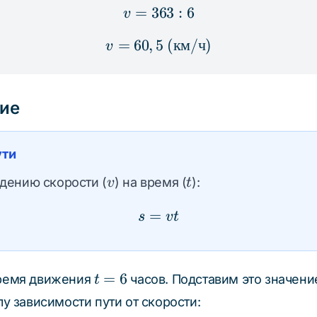
=
363
v = 363 : 6
:
6
v
=
60
,
5
v = 60,5 \; (\text{км/ч
(
км
/
ч
)
v
ие
ути
v
t
едению скорости (
) на время (
):
v
t
=
s = vt
s
v
t
t
=
6
 время движения
часов. Подставим это значени
t
=
у зависимости пути от скорости:
6