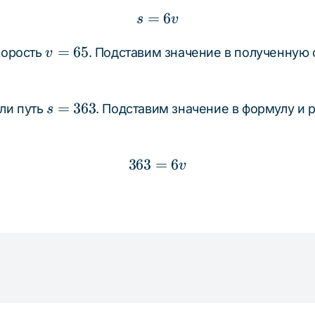
=
s = 6v
6
s
v
v
=
65
скорость
. Подставим значение в полученную 
v
=
65
s =
=
363
сли путь
. Подставим значение в формулу и
s
363
363
=
363 = 6v
6
v