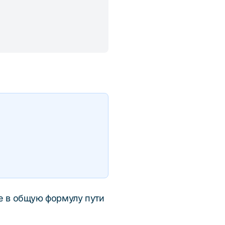
})
s
е в общую формулу пути
=
vt