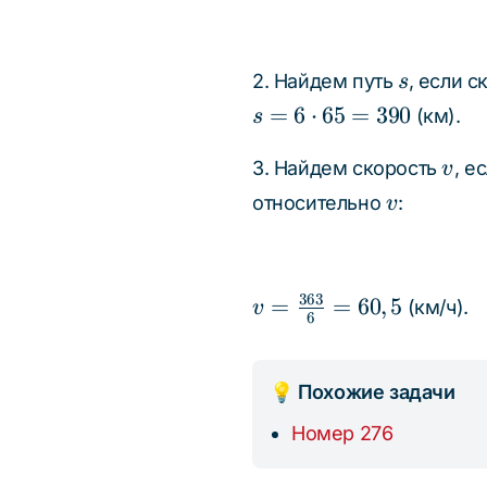
s
2. Найдем путь
, если 
s
s = 6
=
6
⋅
65
=
390
(км).
s
\cdot
v
65 =
3. Найдем скорость
, е
v
390
v
относительно
:
v
363
v =
=
=
60
,
5
(км/ч).
v
6
\frac{363}
{6} = 60,5
💡 Похожие задачи
Номер 276