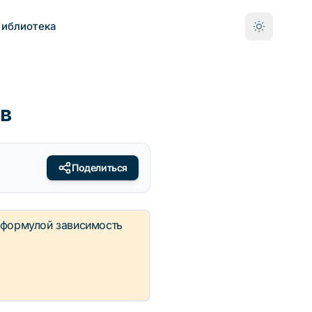
Библиотека
ев
Поделиться
s(v)
е формулой зависимость