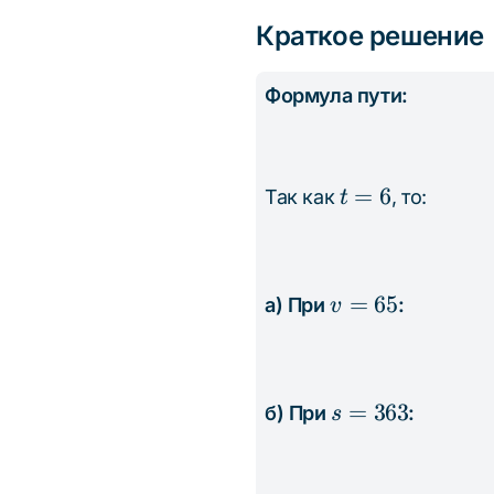
Краткое решение
Формула пути:
t
=
6
Так как
, то:
t
=
6
v
=
65
а) При
:
v
=
65
s =
=
363
б) При
:
s
363