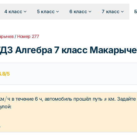
4 класс
5 класс
6 класс
7 класс
арычев
/
Номер 277
ДЗ Алгебра 7 класс Макарыч
4.8/5
\;
s \;
км
/
ч
км
в течение 6 ч, автомобиль прошёл путь
. Задайт
s
ext{км/
\text{км}
улой:
.