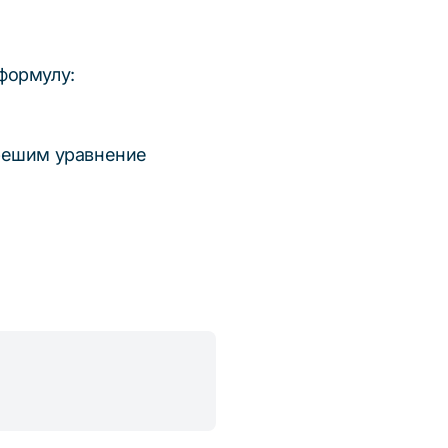
формулу:
 решим уравнение