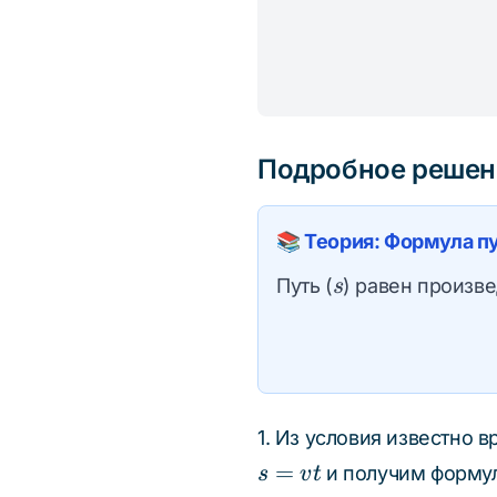
Подробное решен
📚 Теория: Формула п
s
Путь (
) равен произв
s
1. Из условия известно
=
и получим формул
s
v
t