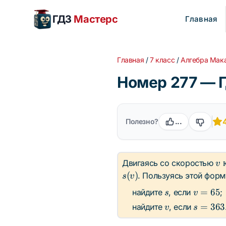
ГДЗ
Мастерс
Главная
Главная
/
7 класс
/
Алгебра Мак
Номер 277 — Г
Полезно?
...
v 
Двигаясь со скоростью
v
\t
(
)
. Пользуясь этой форм
s
v
ч}
s
v
=
65
найдите
, если
;
s
v
=
v
s =
=
363
найдите
, если
v
s
65
363