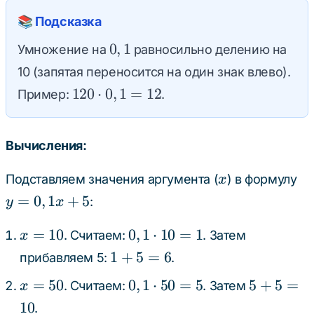
+ 5
📚 Подсказка
= 17
0,1
0
,
1
Умножение на
равносильно делению на
10 (запятая переносится на один знак влево).
120
120
⋅
0
,
1
=
12
Пример:
.
\cdot
0,1 =
Вычисления:
12
x
y 
Подставляем значения аргумента (
) в формулу
x
0,
=
0
,
1
+
5
:
y
x
+ 
x
0,1
=
10
0
,
1
⋅
10
=
1
. Считаем:
. Затем
x
=
\cdot
1
1
+
5
=
6
прибавляем 5:
.
10
10 =
+
x
0,1
5
=
50
0
,
1
⋅
50
=
5
5
+
5
=
. Считаем:
. Затем
x
1
5
=
\cdot
+
10
.
=