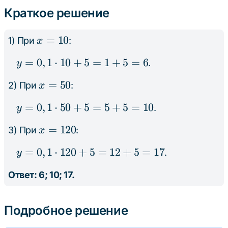
Краткое решение
x
=
10
1) При
:
x
=
y =
=
0
,
1
⋅
10
+
5
=
1
+
5
=
6
.
y
10
0,1
x
=
50
2) При
:
x
\cdot
=
10 +
y =
=
0
,
1
⋅
50
+
5
=
5
+
5
=
10
.
y
50
5 = 1
0,1
+ 5
x
=
120
3) При
:
x
\cdot
= 6
=
50 +
y =
=
0
,
1
⋅
120
+
5
=
12
+
5
=
17
.
y
120
5 = 5
0,1
+ 5
Ответ: 6; 10; 17.
\cdot
= 10
120
+ 5
Подробное решение
= 12