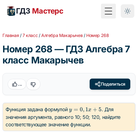
ГДЗ
Мастерс
Toggle Menu
Главная
/
7 класс
/
Алгебра Макарычев
/
Номер 268
Номер 268 — ГДЗ Алгебра 7
класс Макарычев
...
Поделиться
y =
=
0
,
1
+
5
Функция задана формулой
. Для
y
x
0,1x
значения аргумента, равного 10; 50; 120, найдите
+ 5
соответствующее значение функции.