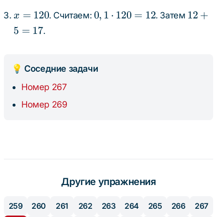
50
50 =
5
6
x
0,1
12
=
120
0
,
1
⋅
120
=
12
12
+
. Считаем:
. Затем
x
5
=
=
\cdot
+
10
5
=
17
.
120
120
5
= 12
=
17
💡 Соседние задачи
Номер 267
Номер 269
Другие упражнения
259
260
261
262
263
264
265
266
267