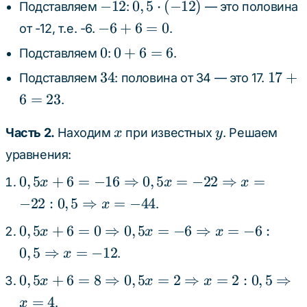
-12
0,5
−
12
0
,
5
⋅
(
−
12
)
Подставляем
:
— это половина
\cdot
-6
−
6
+
6
=
0
от -12, т.е. -6.
.
(-12)
+
0
0
0
0
+
6
=
6
Подставляем
:
.
6
+
34
17
34
17
+
Подставляем
: половина от 34 — это 17.
=
6
+
0
6
=
23
.
=
6
6
=
x
y
Часть 2.
Находим
при известных
. Решаем
x
y
23
уравнения:
0,5x + 6 =
0
,
5
+
6
=
−
16
⇒
0
,
5
=
−
22
⇒
=
x
x
x
-16
−
22
:
0
,
5
⇒
=
−
44
.
x
\Rightarrow
0,5x + 6 = 0
0
,
5
+
6
=
0
⇒
0
,
5
=
−
6
⇒
=
−
6
:
0,5x = -22
x
x
x
\Rightarrow
\Rightarrow
0
,
5
⇒
=
−
12
.
x
0,5x = -6
x = -22 : 0,5
0,5x + 6 = 8
0
,
5
+
6
=
8
⇒
0
,
5
=
2
⇒
=
2
:
0
,
5
⇒
\Rightarrow
x
x
x
\Rightarrow
\Rightarrow
x = -6 : 0,5
=
4
.
x = -44
x