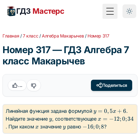
ГДЗ
Мастерс
Toggle Menu
Главная
/
7 класс
/
Алгебра Макарычев
/
Номер 317
Номер 317 — ГДЗ Алгебра 7
класс Макарычев
...
Поделиться
y =
=
0
,
5
+
6
Линейная функция задана формулой
.
y
x
0,5x
y
x =
=
−
12
;
0
;
34
Найдите значение
, соответствующее
y
x
+ 6
-12;
x
y
-16;
−
16
;
0
;
8
. При каком
значение
равно
?
x
y
0;
0; 8