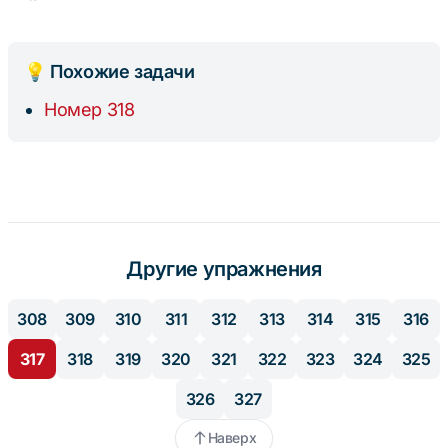
0,5x = 2
\Rightarrow
\Rightarrow
x = -12
x = 2 : 0,5
💡 Похожие задачи
\Rightarrow
Номер 318
x = 4
Другие упражнения
308
309
310
311
312
313
314
315
316
317
318
319
320
321
322
323
324
325
326
327
Наверх