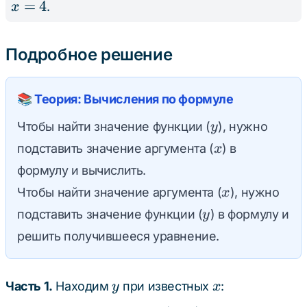
\Rightarrow
=
\Rightarrow
=
4
.
x
x = -12
8
0,5x = 2
\Rightarrow
Подробное решение
x = 4
📚 Теория: Вычисления по формуле
y
Чтобы найти значение функции (
), нужно
y
x
подставить значение аргумента (
) в
x
формулу и вычислить.
x
Чтобы найти значение аргумента (
), нужно
x
y
подставить значение функции (
) в формулу и
y
решить получившееся уравнение.
y
x
Часть 1.
Находим
при известных
:
y
x