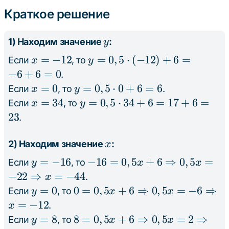
34
Краткое решение
y
1) Находим значение
:
y
x
=
−
12
y =
=
0
,
5
⋅
(
−
12
)
+
6
=
Если
, то
x
y
=
0,5
−
6
+
6
=
0
.
-12
\cdot
x
=
0
y =
=
0
,
5
⋅
0
+
6
=
6
Если
, то
.
x
y
(-12)
=
0,5
x
=
34
y =
=
0
,
5
⋅
34
+
6
=
17
+
6
=
Если
, то
x
y
+ 6
0
\cdot
=
0,5
23
.
= -6
0 + 6
34
\cdot
+ 6
= 6
34 +
x
2) Находим значение
:
x
= 0
6 =
y
=
−
16
-16 = 0,5x +
−
16
=
0
,
5
+
6
⇒
0
,
5
=
Если
, то
y
x
x
17 +
=
6
−
22
⇒
=
−
44
.
x
6 =
-16
\Rightarrow
y
=
0
0 = 0,5x + 6
0
=
0
,
5
+
6
⇒
0
,
5
=
−
6
⇒
Если
, то
y
x
x
23
0,5x = -22
=
\Rightarrow
=
−
12
.
x
\Rightarrow
0
0,5x = -6
y
=
8
8 = 0,5x + 6
8
=
0
,
5
+
6
⇒
0
,
5
=
2
⇒
Если
, то
y
x
x
x = -44