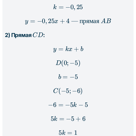
=
−
k = -0,25
0
,
25
k
=
−
0
,
25
+
4
y = -0,25x + 4 \text{ -
—
прямая
y
x
A
B
CD
2) Прямая
:
C
D
=
y = kx + b
+
y
k
x
b
(
0
;
D(0; -5)
−
5
)
D
=
b = -5
−
5
b
(
−
5
C(-5; -6)
;
−
6
)
C
−
6
=
−
-6 = -5k - 5
5
−
5
k
5
=
−
5k = -5 + 6
5
+
6
k
5
=
5k = 1
1
k