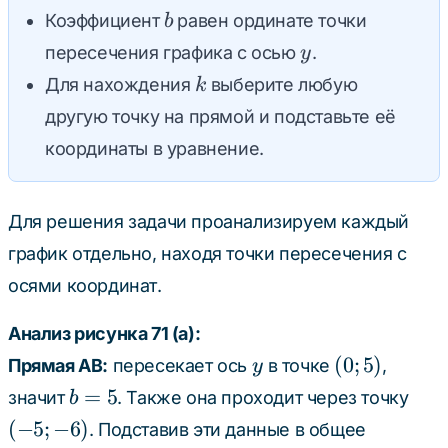
b
Коэффициент
равен ординате точки
b
+
y
b
пересечения графика с осью
.
y
k
Для нахождения
выберите любую
k
другую точку на прямой и подставьте её
координаты в уравнение.
Для решения задачи проанализируем каждый
график отдельно, находя точки пересечения с
осями координат.
Анализ рисунка 71 (а):
y
(0;
(
0
;
5
)
Прямая AB:
пересекает ось
в точке
,
y
5)
b
(-5;
=
5
значит
. Также она проходит через точку
b
=
-6)
(
−
5
;
−
6
)
. Подставив эти данные в общее
5