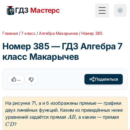
ГДЗ
Мастерс
Toggle Menu
Главная
/
7 класс
/
Алгебра Макарычев
/
Номер 385
Номер 385 — ГДЗ Алгебра 7
класс Макарычев
...
Поделиться
На рисунке 71, а и б изображены прямые — графики
двух линейных функций. Каким из приведённых ниже
AB
CD
уравнений задаётся прямая
, а каким — прямая
A
B
?
C
D