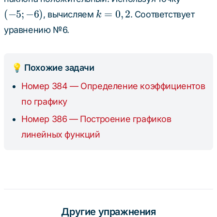
-5
-6)
k
(
−
5
;
−
6
)
=
0
,
2
, вычисляем
. Соответствует
k
=
уравнению №6.
0,2
💡 Похожие задачи
Номер 384 — Определение коэффициентов
по графику
Номер 386 — Построение графиков
линейных функций
Другие упражнения