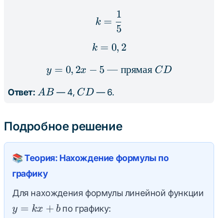
1
k = \frac{1}{5}
=
k
5
=
k = 0,2
0
,
2
k
=
0
,
2
−
5
—
y = 0,2x - 5 \text{ --- 
прямая
y
x
C
D
AB
CD
Ответ:
— 4,
— 6.
A
B
C
D
Подробное решение
📚 Теория: Нахождение формулы по
графику
y
Для нахождения формулы линейной функции
=
=
+
по графику:
y
k
x
b
kx