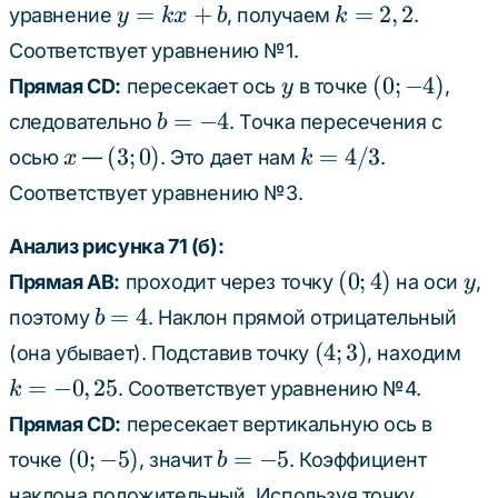
y
k
=
+
=
2
,
2
уравнение
, получаем
.
y
k
x
b
k
=
=
Соответствует уравнению №1.
kx
2,2
y
(0;
(
0
;
−
4
)
Прямая CD:
пересекает ось
в точке
,
y
+
-4)
b
=
−
4
следовательно
. Точка пересечения с
b
b
=
x
(3;
k
(
3
;
0
)
=
4/3
осью
—
. Это дает нам
.
x
k
-4
0)
=
Соответствует уравнению №3.
4/3
Анализ рисунка 71 (б):
(0;
y
(
0
;
4
)
Прямая AB:
проходит через точку
на оси
,
y
4)
b
=
4
поэтому
. Наклон прямой отрицательный
b
=
(4;
k 
(
4
;
3
)
(она убывает). Подставив точку
, находим
4
3)
-0,
=
−
0
,
25
. Соответствует уравнению №4.
k
Прямая CD:
пересекает вертикальную ось в
(0;
b
(
0
;
−
5
)
=
−
5
точке
, значит
. Коэффициент
b
-5)
=
(-5;
наклона положительный. Используя точку