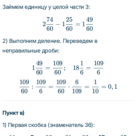
Займем единицу у целой части 3:
74
25
49
2\frac{74}{60} - 1\fra
2
−
1
=
1
60
60
60
2) Выполним деление. Переведем в
неправильные дроби:
49
109
1
109
1\frac{49}{60} = \frac
1
=
;
18
=
60
60
6
6
109
109
109
6
1
\frac{109}{60} : \frac{
:
=
⋅
=
=
0
,
1
60
6
60
109
10
Пункт в)
1) Первая скобка (знаменатель 36):