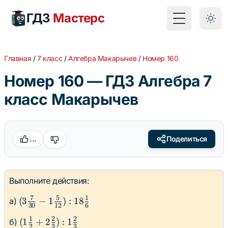
ГДЗ
Мастерс
Toggle Menu
Главная
/
7 класс
/
Алгебра Макарычев
/
Номер 160
Номер 160 — ГДЗ Алгебра 7
класс Макарычев
...
Поделиться
Выполните действия:
7
5
1
(3\frac{7}
(
3
−
1
)
:
18
а)
30
12
6
{30} -
1
2
2
(1\frac{1}
(
1
+
2
)
:
1
б)
1\frac{5}
2
3
3