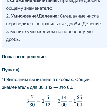
1.
Сложение/Вычитание:
Приведите дроби к
общему знаменателю.
2.
Умножение/Деление:
Смешанные числа
переведите в неправильные дроби. Деление
замените умножением на перевернутую
дробь.
Пошаговое решение
Пункт а)
1) Выполним вычитание в скобках. Общий
знаменатель для 30 и 12 — это 60.
7
5
14
25
3\frac{7}{30} - 1\frac{
3
−
1
=
3
−
1
30
12
60
60