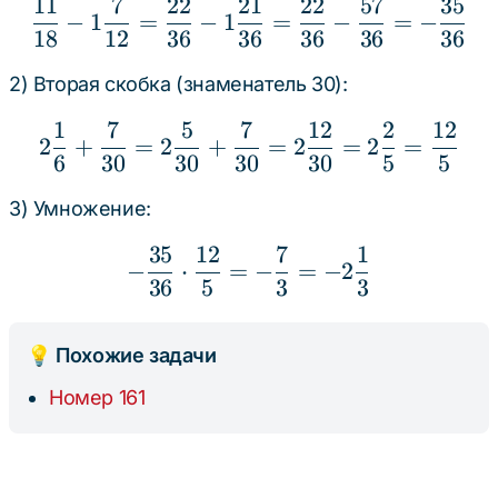
11
7
22
21
22
57
35
\frac{11}{18} - 1\frac{
−
1
=
−
1
=
−
=
−
18
12
36
36
36
36
36
2) Вторая скобка (знаменатель 30):
1
7
5
7
12
2
12
2\frac{1}{6} + \frac{7
2
+
=
2
+
=
2
=
2
=
6
30
30
30
30
5
5
3) Умножение:
35
12
7
1
-\frac{35}{36} \cdot \f
−
⋅
=
−
=
−
2
36
5
3
3
💡 Похожие задачи
Номер 161