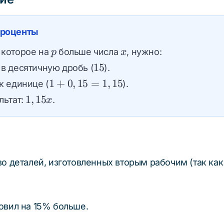
 проценты
p%
x
 которое на
больше числа
, нужно:
p
x
15%
15
 в десятичную дробь (
).
=
1 +
1
+
0
,
15
=
1
,
15
к единице (
).
0,15
0,15
1,15x
1
,
15
ультат:
.
x
=
1,15
о деталей, изготовленных вторым рабочим (так как
овил на 15% больше.