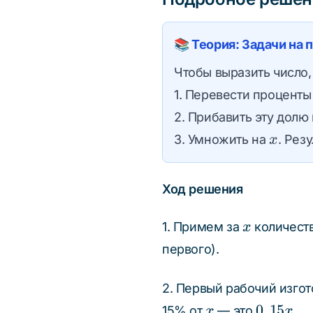
46
📚 Теория: Задачи на
Чтобы выразить число,
1. Перевести проценты
2. Прибавить эту долю 
x
3. Умножить на
. Рез
x
Ход решения
x
1. Примем за
количеств
x
первого).
2. Первый рабочий изгот
x
0,15x
0
,
15
15% от
— это
.
x
x