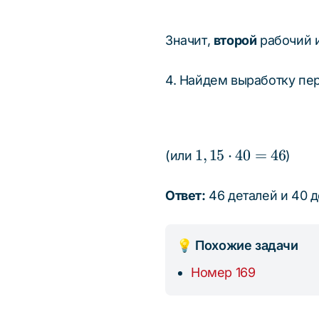
Значит,
второй
рабочий и
4. Найдем выработку пер
1,15
1
,
15
⋅
40
=
46
(или
)
\cdot
40 =
Ответ:
46 деталей и 40 д
46
💡 Похожие задачи
Номер 169