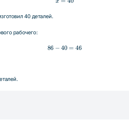
=
x = 40
40
x
зготовил 40 деталей.
вого рабочего:
86
−
40
86 - 40 = 46
=
46
еталей.