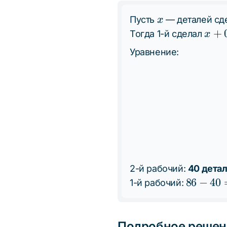
x
Пусть
— деталей сде
x
x +
+
Тогда 1-й сделал
x
0,15
Уравнение:
=
1,15
2-й рабочий:
40 дета
86
86
−
40
1-й рабочий:
-
40
=
Подробное решен