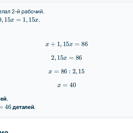
лал 2-й рабочий.
0
,
15
=
1
,
15
.
x
x
x
x
+
1
,
15
x + 1,15x = 86
=
86
x
x
2
,
15
2,15x = 86
=
86
x
=
86
x = 86 : 2,15
:
2
,
15
x
=
x = 40
40
x
лей
.
=
46
деталей
.
ие