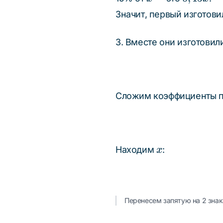
Значит, первый изготови
3. Вместе они изготовил
Сложим коэффициенты 
x
Находим
:
x
Перенесем запятую на 2 знак