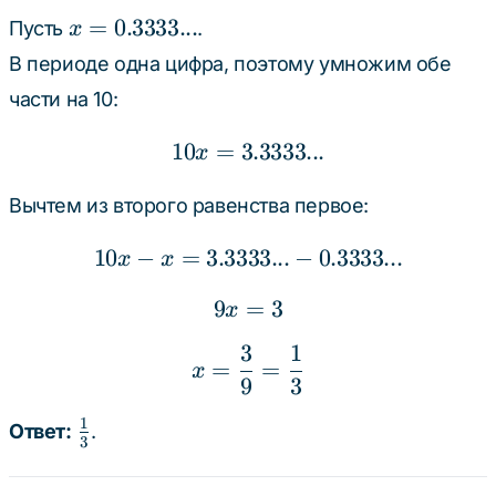
(3)
x =
=
0.3333...
Пусть
.
x
0.3333...
В периоде одна цифра, поэтому умножим обе
части на 10:
10
=
3.3333...
10x = 3.3333...
x
Вычтем из второго равенства первое:
10
−
=
3.3333...
10x - x = 3.3333... - 0.33
−
0.3333...
x
x
9
=
9x = 3
3
x
3
1
x = \frac{3}{9} = \fra
=
=
x
9
3
1
\frac{1}
Ответ:
.
3
{3}