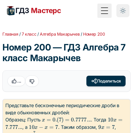
ГДЗ
Мастерс
Toggle Menu
Главная
/
7 класс
/
Алгебра Макарычев
/
Номер 200
Номер 200 — ГДЗ Алгебра 7
класс Макарычев
...
Поделиться
Представьте бесконечные периодические дроби в
виде обыкновенных дробей:
x = 0.
10x =
=
0.
(
7
)
=
0.7777...
10
=
Образец: Пусть
. Тогда
x
x
(7) =
7.777...
10x
9x
7.777...
10
−
=
7
9
=
7
, а
. Таким образом,
,
x
x
x
7