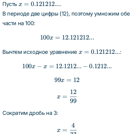
(12)
x =
=
0.121212...
Пусть
.
x
0.121212...
В периоде две цифры (12), поэтому умножим обе
части на 100:
100
=
12.121212...
100x = 12.121212...
x
x =
=
0.121212...
Вычтем исходное уравнение
:
x
0.121212...
100
−
=
12.1212...
100x - x = 12.1212... - 0.
−
0.1212...
x
x
99
=
99x = 12
12
x
12
x = \frac{12}{99}
=
x
99
Сократим дробь на 3:
4
x = \frac{4}{33}
=
x