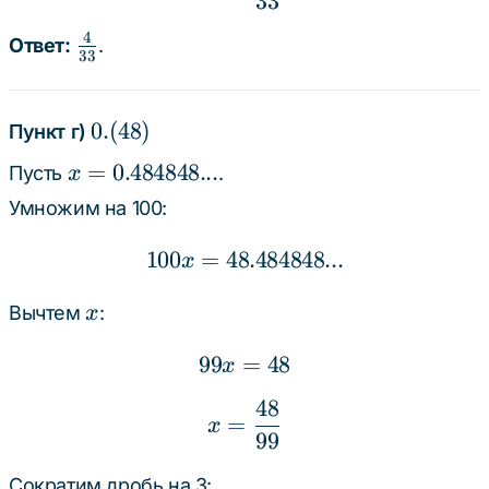
33
4
\frac{4}
Ответ:
.
33
{33}
0.
0.
(
48
)
Пункт г)
(48)
x =
=
0.484848...
Пусть
.
x
0.484848...
Умножим на 100:
100
=
48.484848...
100x = 48.484848...
x
x
Вычтем
:
x
99
=
99x = 48
48
x
48
x = \frac{48}{99}
=
x
99
Сократим дробь на 3: