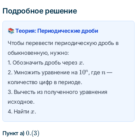
48
\Rightarrow
Подробное решение
\Rightarrow
x =
99x = 48
\frac{12}
\Rightarrow
{99} =
📚 Теория: Периодические дроби
x =
\frac{4}
Чтобы перевести периодическую дробь в
\frac{48}
{33}
{99} =
обыкновенную, нужно:
\frac{16}
x
1. Обозначить дробь через
.
x
{33}
10^n
n
1
0
n
2. Умножить уравнение на
, где
—
n
количество цифр в периоде.
3. Вычесть из полученного уравнения
исходное.
x
4. Найти
.
x
0.
0.
(
3
)
Пункт а)