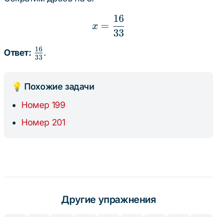
16
x = \frac{16}{33}
=
x
33
16
\frac{16}
Ответ:
.
33
{33}
💡 Похожие задачи
Номер 199
Номер 201
Другие упражнения