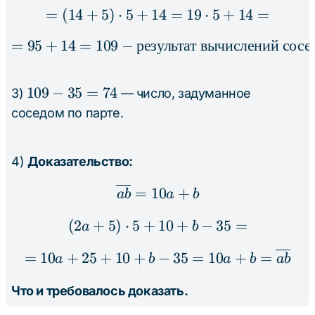
=
(
14
+
5
)
⋅
5
+
14
= (14 + 5) \cdot 5 + 14
=
19
⋅
5
+
14
=
=
95
+
14
=
109
−
результат
= 95 + 14 = 109 - \text
вычислений
сосе
109
109
−
35
=
74
3)
— число, задуманное
-
соседом по парте.
35
=
4)
Доказательство:
74
=
10
\overline{ab} = 10a + 
+
ab
a
b
(
2
+
5
)
⋅
5
+
(2a + 5) \cdot 5 + 10 +
10
+
−
35
=
a
b
=
10
+
25
+
10
+
= 10a + 25 + 10 + b - 3
−
35
=
10
+
=
a
b
a
b
ab
Что и требовалось доказать.