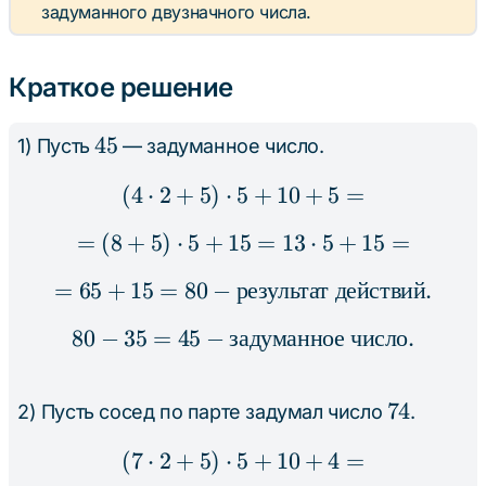
задуманного двузначного числа.
Краткое решение
45
45
1) Пусть
— задуманное число.
(
4
⋅
2
+
5
)
⋅
5
(4 \cdot 2 + 5) \cdot 5
+
10
+
5
=
=
(
8
+
5
)
⋅
5
+
15
= (8 + 5) \cdot 5 + 15 
=
13
⋅
5
+
15
=
=
65
+
15
=
80
−
результат
= 65 + 15 = 80 - \text{
действий
.
80
−
35
=
45
−
задуманное
80 - 35 = 45 - \text{за
число
.
74
74
2) Пусть сосед по парте задумал число
.
(
7
⋅
2
+
5
)
⋅
5
(7 \cdot 2 + 5) \cdot 5
+
10
+
4
=