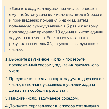
«Если кто задумал двузначное число, то скажи
2
2
ему, чтобы он увеличил число десятков в
раза и
5
5
к произведению прибавил
единиц; затем
5
5
полученную сумму увеличил в
раз и к новому
10
10
произведению прибавил
единиц и число единиц
задуманного числа. Если ты из указанного
35
35
результата вычтешь
, то узнаешь задуманное
число».
Выберите двузначное число и проверьте
предложенный способ угадывания задуманного
числа.
Предложите соседу по парте задумать двузначное
число, выполнить указанные в условии задачи
действия и сообщить результат.
Найдите число, задуманное соседом.
Докажите справедливость способа отгадывания