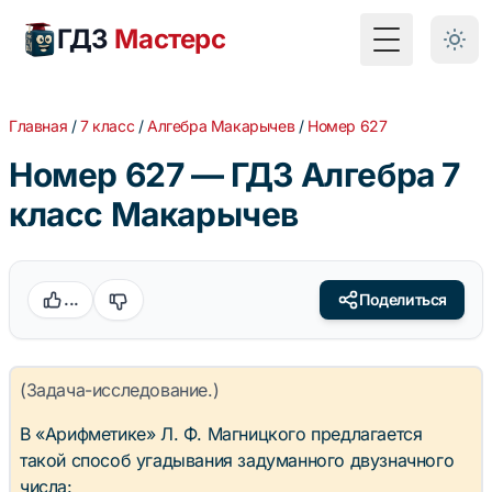
ГДЗ
Мастерс
Toggle Menu
Главная
/
7 класс
/
Алгебра Макарычев
/
Номер 627
Номер 627 — ГДЗ Алгебра 7
класс Макарычев
...
Поделиться
(Задача-исследование.)
В «Арифметике» Л. Ф. Магницкого предлагается
такой способ угадывания задуманного двузначного
числа: