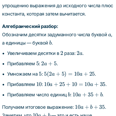
упрощению выражения до исходного числа плюс
константа, которая затем вычитается.
Алгебраический разбор:
a
Обозначим десятки задуманного числа буквой
,
a
b
а единицы — буквой
.
b
2
2a
2
2
Увеличиваем десятки в
раза:
.
a
5
2a
5
2
+
5
Прибавляем
:
.
a
+
5
5(2a
5
5
(
2
+
5
)
=
10
+
25
Умножаем на
:
.
a
a
5
+
10
10a
10
10
+
25
+
10
=
10
+
35
Прибавляем
:
.
a
a
5)
+
=
b
10a
10
+
35
+
Прибавляем число единиц
:
.
b
a
b
25
10a
+
+
10a
+
10
+
+
35
35
Получаем итоговое выражение:
.
a
b
10
+
25
+
10a
10
+
Заметим, что
— это и есть наше
a
b