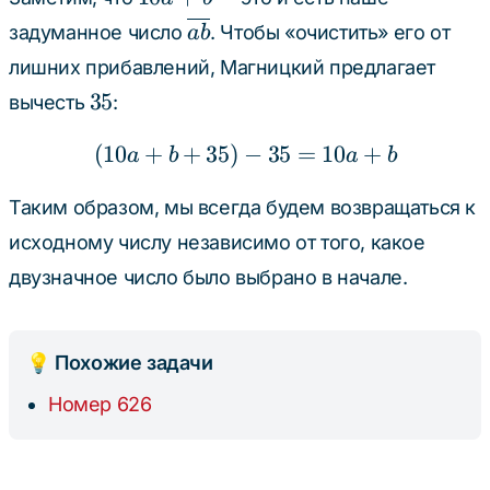
=
b
b
+
\overline{ab}
10a
задуманное число
. Чтобы «очистить» его от
ab
+
b
+
лишних прибавлений, Магницкий предлагает
35
35
35
35
вычесть
:
(
10
+
+
35
)
−
(10a + b + 35) - 35 = 1
35
=
10
+
a
b
a
b
Таким образом, мы всегда будем возвращаться к
исходному числу независимо от того, какое
двузначное число было выбрано в начале.
💡 Похожие задачи
Номер 626