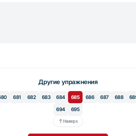
Другие упражнения
680
681
682
683
684
685
686
687
688
68
694
695
Наверх