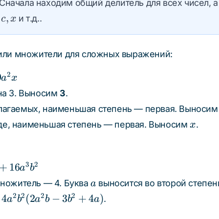
Сначала находим общий делитель для всех чисел, а
,
и т.д..
c
x
или множители для сложных выражений:
2
9
a
x
я на 3. Выносим
3
.
слагаемых, наименьшая степень — первая. Выноси
x
де, наименьшая степень — первая. Выносим
.
x
3
2
+
16
a
b
a
ножитель — 4. Буква
выносится во второй степен
a
4a^2b^2(2a^2b
2
2
2
2
4
(
2
−
3
+
4
)
м
.
a
b
a
b
b
a
- 3b^2 + 4a)