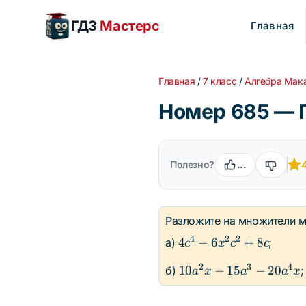
ГДЗ
Мастерс
Главная
Главная
/
7 класс
/
Алгебра Мак
Номер 685 — 
Полезно?
...
Разложите на множители м
4
2
2
4c^4 -
4
−
6
+
8
а)
;
c
x
c
c
6x^2c^2
2
3
4
10a^2x
10
−
15
−
20
б)
;
a
x
a
a
x
+ 8c
-
15a^3