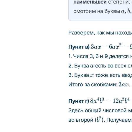
наименьшей
степени. 
a,
,
,
смотрим на буквы
a
b
b,
c,
Разберем, как мы наход
x
3ax -
2
3
−
6
−
Пункт в)
a
x
a
x
6ax^2
1. Числа 3, 6 и 9 делятс
-
a
2. Буква
есть во всех 
a
9a^2x
x
3. Буква
тоже есть вез
x
3ax
3
Итого за скобками:
.
a
x
8a^4b^3
4
3
2
4
8
−
12
Пункт г)
a
b
a
b
-
Здесь общий числовой м
12a^2b^4
b^2
2
во второй (
). Получае
b
+
16a^3b^2