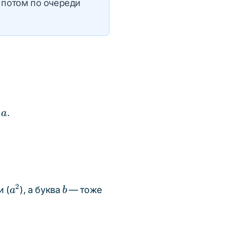
 потом по очереди
a
м
.
a
a^2
b
2
и (
), а буква
— тоже
a
b