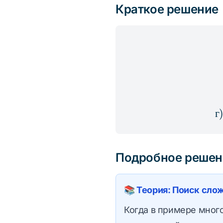
Краткое решение
-
20a^4x
г
Подробное решен
📚 Теория: Поиск сло
Когда в примере мног