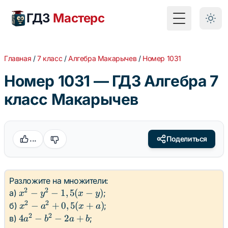
ГДЗ
Мастерс
Toggle Menu
Главная
/
7 класс
/
Алгебра Макарычев
/
Номер 1031
Номер 1031 — ГДЗ Алгебра 7
класс Макарычев
...
Поделиться
Разложите на множители:
2
2
x^2 -
−
−
1
,
5
(
−
)
а)
;
x
y
x
y
y^2 -
2
2
x^2 -
−
+
0
,
5
(
+
)
б)
;
x
a
x
a
1,5(x
a^2
2
2
4a^2
4
−
−
2
+
в)
;
a
b
a
b
- y)