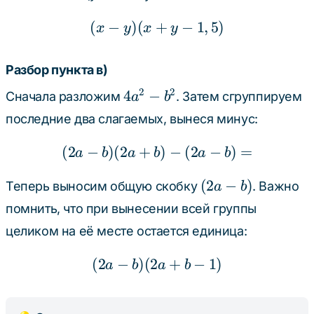
(
−
)
(
+
(x - y)(x + y - 1,5)
−
1
,
5
)
x
y
x
y
Разбор пункта в)
4a^2
2
2
4
−
Сначала разложим
. Затем сгруппируем
a
b
-
последние два слагаемых, вынеся минус:
b^2
(
2
−
)
(
2
+
(2a - b)(2a + b) - (2a - 
)
−
(
2
−
)
=
a
b
a
b
a
b
(2a
(
2
−
)
Теперь выносим общую скобку
. Важно
a
b
-
помнить, что при вынесении всей группы
b)
целиком на её месте остается единица:
(
2
−
)
(
2
(2a - b)(2a + b - 1)
+
−
1
)
a
b
a
b