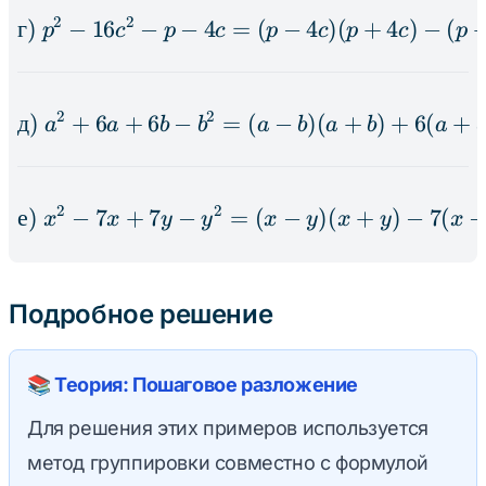
2
2
г
)
−
16
−
−
4
=
\text{г) } p^2 - 16c^2 - 
(
−
4
)
(
+
4
)
−
(
p
c
p
c
p
c
p
c
p
2
2
д
)
+
6
+
6
−
=
\text{д) } a^2 + 6a + 6b
(
−
)
(
+
)
+
6
(
+
a
a
b
b
a
b
a
b
a
b
2
2
е
)
−
7
+
7
−
=
\text{е) } x^2 - 7x + 7y 
(
−
)
(
+
)
−
7
(
x
x
y
y
x
y
x
y
x
Подробное решение
📚 Теория: Пошаговое разложение
Для решения этих примеров используется
метод группировки совместно с формулой