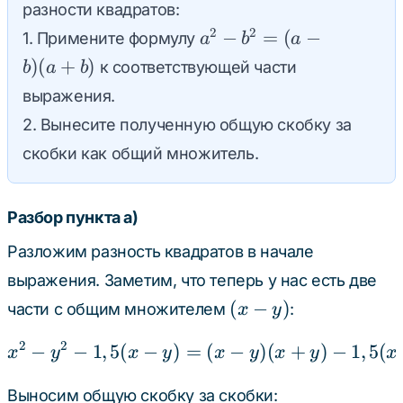
разности квадратов:
a^2
2
2
−
=
(
−
1. Примените формулу
a
b
a
-
)
(
+
)
к соответствующей части
b
a
b
b^2
выражения.
=
2. Вынесите полученную общую скобку за
(a -
b)
скобки как общий множитель.
(a
+
Разбор пункта а)
b)
Разложим разность квадратов в начале
выражения. Заметим, что теперь у нас есть две
(x
(
−
)
части с общим множителем
:
x
y
-
2
2
−
−
1
,
5
(
−
)
=
x^2 - y^2 - 1,5(x - y) = (
(
−
)
(
+
)
−
1
,
5
(
y)
x
y
x
y
x
y
x
y
x
Выносим общую скобку за скобки: