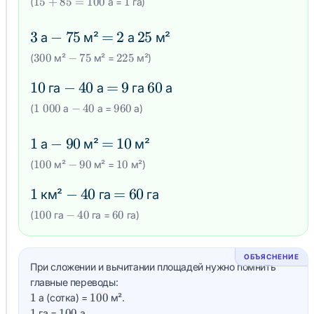
15
+
85
=
100
1
(
а =
га)
= 100
3
3
-
−
75
75
=
=
2
2
25
25
а
м²
а
м²
300
-
75
225
300
−
75
225
(
м²
м² =
м²)
10
10
-
−
40
40
=
=
9
9
60
60
га
а
га
а
1\;000
-
40
960
1
000
−
40
960
(
а
а =
а)
1
1
-
−
90
90
=
=
10
10
а
м²
м²
100
-
90
10
100
−
90
10
(
м²
м² =
м²)
1
1
-
−
40
40
=
=
60
60
км²
га
га
100
-
40
60
100
−
40
60
(
га
га =
га)
ОБЪЯСНЕНИЕ
При сложении и вычитании площадей нужно помнить
главные переводы:
1
100
1
100
а (сотка) =
м².
1
100
1
100
га =
а.