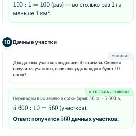
55
100
100
:
1
=
100
1
1
(раз) — во столько раз
га
: 1
1
1
меньше
км².
=
100
10
Дачные участки
УСЛОВИЕ
56
56
Для дачных участков выделили
га земли. Сколько
10
10
получится участков, если площадь каждого будет
соток?
В ТЕТРАДЬ / РЕШЕНИЕ
56
56
5\;600
5
600
Переведём всю землю в сотки (ары):
га =
а.
5\;600
5
600
:
10
=
560
(участков).
: 10 =
560
560
Ответ: получится
дачных участков.
560