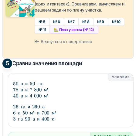
(арах и гектарах). Сравниваем, вычисляем и
решаем задачи по плану участка.
№ 5
№ 6
№ 7
№ 8
№ 9
№ 10
№ 11
🏡 План участка (№ 12)
Вернуться к содержанию
5
Сравни значения площади
УСЛОВИЕ
50
50
50
50
а и
га
78
78
7\;800
7
800
а и
м²
40
40
4\;000
4
000
а и
м²
26
26
260
260
га и
а
6
6
50
50
700
700
а
м² и
м²
3
3
90
90
400
400
га
а и
а