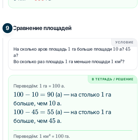
9
Сравнение площадей
УСЛОВИЕ
1
1
10
10
45
45
На сколько аров площадь
га больше площади
а?
а?
1
1
1
1
Во сколько раз площадь
га меньше площади
км²?
В ТЕТРАДЬ / РЕШЕНИЕ
1
1
100
100
Переведём:
га =
а.
100
100
−
10
=
90
1
1
(а) — на столько
га
-
10
10
больше, чем
а.
10
100
100
−
45
=
55
1
1
(а) — на столько
га
=
-
45
45
больше, чем
а.
90
45
=
1
1
100
100
Переведём:
км² =
га.