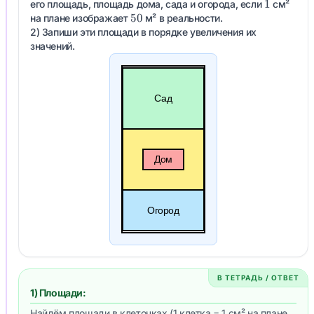
1
1
его площадь, площадь дома, сада и огорода, если
см²
50
50
на плане изображает
м² в реальности.
2) Запиши эти площади в порядке увеличения их
значений.
Сад
Дом
Огород
В ТЕТРАДЬ / ОТВЕТ
1) Площади:
Найдём площади в клеточках (1 клетка = 1 см² на плане,