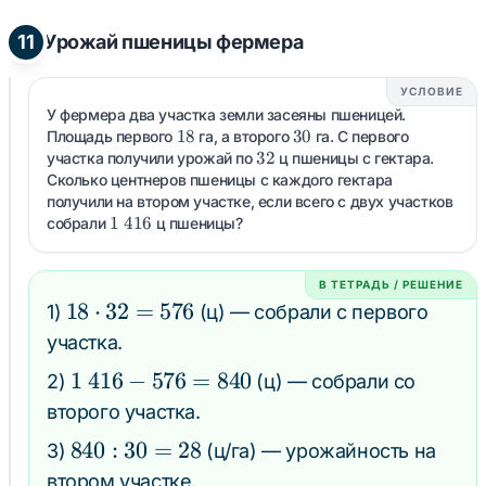
11
Урожай пшеницы фермера
УСЛОВИЕ
У фермера два участка земли засеяны пшеницей.
18
18
30
30
Площадь первого
га, а второго
га. С первого
32
32
участка получили урожай по
ц пшеницы с гектара.
Сколько центнеров пшеницы с каждого гектара
получили на втором участке, если всего с двух участков
1\;416
1
416
собрали
ц пшеницы?
В ТЕТРАДЬ / РЕШЕНИЕ
18
18
⋅
32
=
576
1)
(ц) — собрали с первого
\cdot
участка.
32 =
1\;416
1
416
−
576
=
840
2)
(ц) — собрали со
576
- 576
второго участка.
= 840
840
840
:
30
=
28
3)
(ц/га) — урожайность на
:
втором участке.