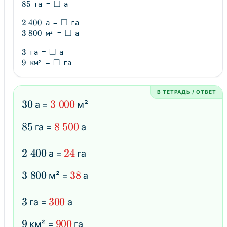
□
85
85
\square
га =
а
□
2\;400
2
400
\square
а =
га
□
3\;800
3
800
\square
м² =
а
□
3
3
\square
га =
а
□
9
9
\square
км² =
га
В ТЕТРАДЬ / ОТВЕТ
30
30
3\;000
3
000
а =
м²
85
85
8\;500
8
500
га =
а
2\;400
2
400
24
24
а =
га
3\;800
3
800
38
38
м² =
а
3
3
300
300
га =
а
9
9
900
900
км² =
га