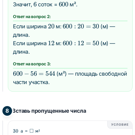
6
6
600
600
Значит,
соток =
м².
Ответ на вопрос 2:
20
20
600
600
:
20
=
30
Если ширина
м:
(м) —
:
длина.
20
12
12
600
600
:
12
=
50
Если ширина
м:
(м) —
=
:
длина.
30
12
Ответ на вопрос 3:
=
600
600
−
56
=
544
(м²) — площадь свободной
50
-
части участка.
56
=
544
8
Вставь пропущенные числа
УСЛОВИЕ
□
30
30
\square
а =
м²