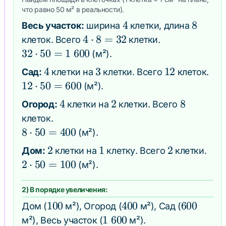
что равно 50 м² в реальности).
4
4
8
8
Весь участок:
ширина
клетки, длина
4
4
⋅
8
=
32
клеток. Всего
клетки.
\cdot
32
32
⋅
50
=
1
600
(м²).
8 =
\cdot
4
4
3
3
12
12
Сад:
клетки на
клетки. Всего
клеток.
32
50 =
12
12
⋅
50
=
600
(м²).
1\;600
\cdot
4
4
2
2
8
8
Огород:
клетки на
клетки. Всего
50 =
клеток.
600
8
8
⋅
50
=
400
(м²).
\cdot
2
2
1
1
2
2
Дом:
клетки на
клетку. Всего
клетки.
50 =
2
2
⋅
50
=
100
(м²).
400
\cdot
50 =
2) В порядке увеличения:
100
100
100
400
400
600
600
Дом (
м²), Огород (
м²), Сад (
1\;600
1
600
м²), Весь участок (
м²).