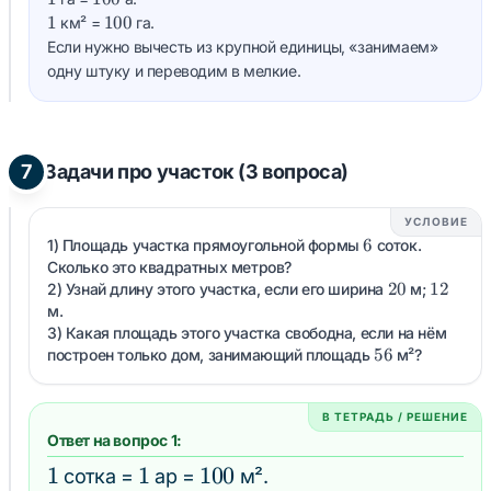
1
100
1
100
км² =
га.
Если нужно вычесть из крупной единицы, «занимаем»
одну штуку и переводим в мелкие.
7
Задачи про участок (3 вопроса)
УСЛОВИЕ
6
6
1) Площадь участка прямоугольной формы
соток.
Сколько это квадратных метров?
20
20
12
12
2) Узнай длину этого участка, если его ширина
м;
м.
3) Какая площадь этого участка свободна, если на нём
56
56
построен только дом, занимающий площадь
м²?
В ТЕТРАДЬ / РЕШЕНИЕ
Ответ на вопрос 1:
1
1
1
1
100
100
сотка =
ар =
м².