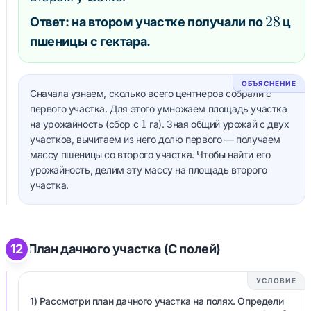
30
28
28
Ответ: на втором участке получали по
ц
=
пшеницы с гектара.
28
ОБЪЯСНЕНИЕ
Сначала узнаем, сколько всего центнеров собрали с
первого участка. Для этого умножаем площадь участка
1
1
на урожайность (сбор с
га). Зная общий урожай с двух
участков, вычитаем из него долю первого — получаем
массу пшеницы со второго участка. Чтобы найти его
урожайность, делим эту массу на площадь второго
участка.
12
План дачного участка (С полей)
УСЛОВИЕ
1) Рассмотри план дачного участка на полях. Определи