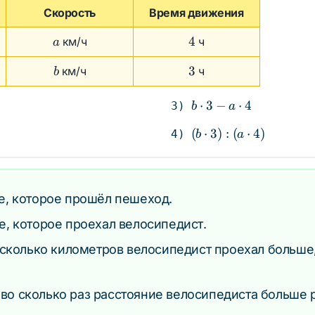
Скорость
Время движения
a
4
4
км/ч
ч
a
b
3
3
км/ч
ч
b
b
⋅
3
−
⋅
4
3)
b
a
\cdot
(b
(
⋅
3
)
:
(
⋅
4
)
4)
b
a
3 - a
\cdot
\cdot
3) :
4
(a
\cdot
, которое прошёл пешеход.
4)
, которое проехал велосипедист.
сколько километров велосипедист проехал больше
во сколько раз расстояние велосипедиста больше 