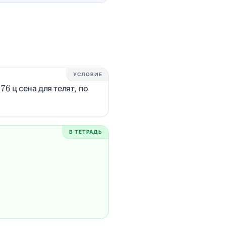
=
3
УСЛОВИЕ
;176
12
176
ц сена для телят, по
В ТЕТРАДЬ