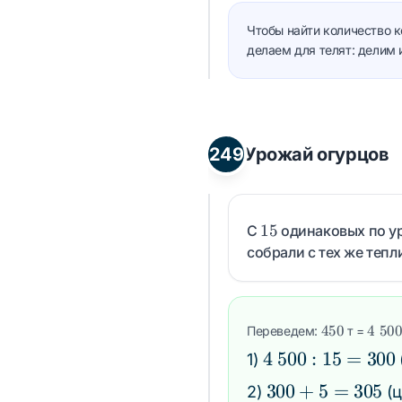
Чтобы найти количество к
делаем для телят: делим 
249
Урожай огурцов
15
15
С
одинаковых по у
собрали с тех же тепл
450
450
4\;5
4
50
Переведем:
т =
4\;500
4
500
:
15
=
300
1)
: 15 =
300
300
+
5
=
305
2)
(ц