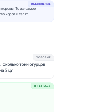
ОБЪЯСНЕНИЕ
 коровы. То же самое
во коров и телят.
УСЛОВИЕ
. Сколько тонн огурцов
5
5
 на
ц?
В ТЕТРАДЬ