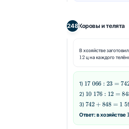
248
Коровы и телята
В хозяйстве заготови
12
ц на каждого телёнк
17\;066
17
066
:
23
=
74
1)
: 23 =
10\;176
10
176
:
12
=
84
2)
742
: 12 =
742 +
742
+
848
=
1
5
3)
848
848 =
Ответ: в хозяйстве
1\;590