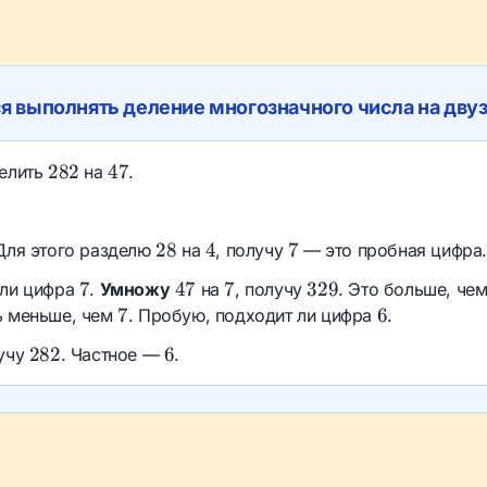
 выполнять деление многозначного числа на двуз
282
47
282
47
делить
на
.
28
4
7
28
4
7
 Для этого разделю
на
, получу
— это пробная цифра
7
47
7
329
7
47
7
329
 ли цифра
.
Умножу
на
, получу
. Это больше, че
7
6
7
6
ь меньше, чем
. Пробую, подходит ли цифра
.
282
6
282
6
лучу
. Частное —
.