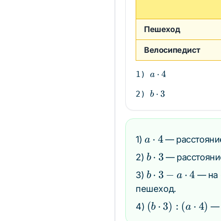
Пешеход
Велосипедист
a
⋅
4
1)
a
\cdot
b
⋅
3
2)
b
4
\cdot
3
a
⋅
4
1)
— расстояние
a
\cdot
b
⋅
3
2)
— расстояние
b
4
\cdot
b
⋅
3
−
⋅
4
3)
— на 
b
a
3
\cdot
пешеход.
3 - a
(b
(
⋅
3
)
:
(
⋅
4
)
4)
— 
b
a
\cdot
\cdot