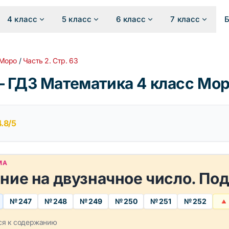
4 класс
5 класс
6 класс
7 класс
 Моро
/
Часть 2. Стр. 63
 ГДЗ Математика 4 класс Моро
4.8/5
МА
ние на двузначное число. По
№ 247
№ 248
№ 249
№ 250
№ 251
№ 252
🔺
ся к содержанию