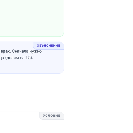
ОБЪЯСНЕНИЕ
нерах
. Сначала нужно
15
15
ица (делим на
).
УСЛОВИЕ