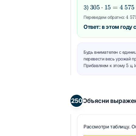
300
+
305
305
⋅
15
=
4
575
3)
5
\cdot
4\;5
4
57
Переведем обратно:
=
15 =
Ответ: в этом году
305
4\;575
Будь внимателен с едини
перевести весь урожай пр
5
5
Прибавляем к этому
ц. 
250
Объясни выражен
Рассмотри таблицу. О