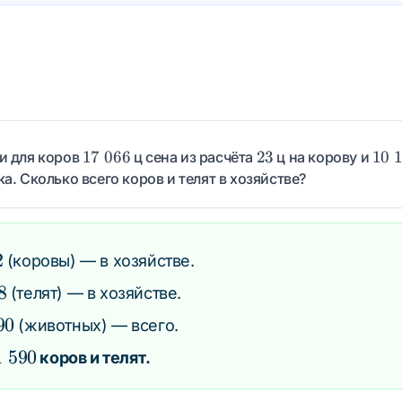
216
= 5
17\;066
23
10\
17
066
23
10
ли для коров
ц сена из расчёта
ц на корову и
а. Сколько всего коров и телят в хозяйстве?
2
(коровы) — в хозяйстве.
8
(телят) — в хозяйстве.
90
(животных) — всего.
1\;590
1
590
коров и телят.