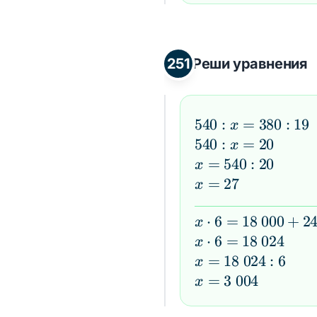
4
3) :
(a
\cdot
251
Реши уравнения
4)
540
540
:
=
380
:
19
x
: x
540
540
:
=
20
x
=
: x
x
=
540
:
20
x
380
=
=
x
=
27
x
:
20
540
=
19
:
27
x \cdot
⋅
6
=
18
000
+
2
x
20
6 =
x \cdot
⋅
6
=
18
024
x
18\;000
6 =
x =
=
18
024
:
6
x
+ 24
18\;024
18\;024
x =
=
3
004
x
: 6
3\;004