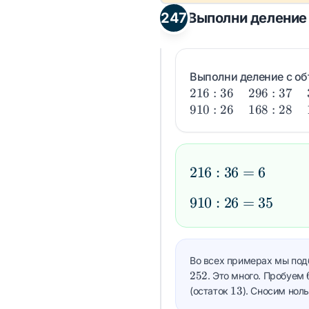
247
Выполни деление
Выполни деление с о
216
296
216
:
36
296
:
37
: 36
: 37
910
168
910
:
26
168
:
28
: 26
: 28
216
216
:
36
=
6
:
910
910
:
26
=
35
36
:
=
26
6
=
Во всех примерах мы по
35
252
. Это много. Пробуем
13
13
(остаток
). Сносим нол