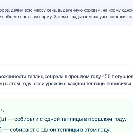
оров, делим всю массу сена, выделенную коровам, на норму одной
их общее сено на их норму. Затем складываем полученное количест
450
450
рожайности теплиц собрали в прошлом году
т огурцов
иц в этом году, если урожай с каждой теплицы повысился
00
0
ц.
(ц) — собирали с одной теплицы в прошлом году.
) — собирают с одной теплицы в этом году.