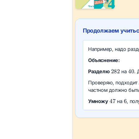
Продолжаем учиться
Например, надо раз
Объяснение:
282
40
282
40
Разделю
на
.
Проверяю, подходит
частном должно быт
47
6
47
6
Умножу
на
, по