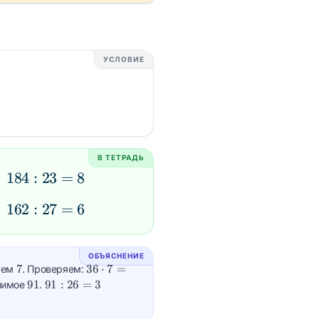
УСЛОВИЕ
В ТЕТРАДЬ
184
184
:
23
=
8
:
162
162
:
27
=
6
23
:
=
27
8
ОБЪЯСНЕНИЕ
=
7
36
7
36
⋅
7
=
чаем
. Проверяем:
6
\cdot
91
91
91
91
:
26
=
3
лимое
.
7 =
:
252
26