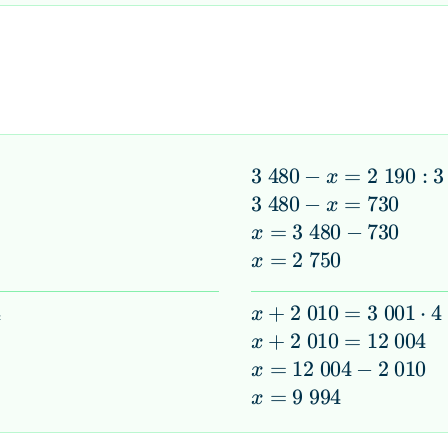
3\;480
3
480
−
=
2
190
:
3
x
- x =
3\;480
3
480
−
=
730
x
2\;190
- x =
x =
=
3
480
−
730
x
: 3
730
3\;480
x =
=
2
750
x
- 730
2\;750
4
x +
+
2
010
=
3
001
⋅
4
x
2\;010
x +
+
2
010
=
12
004
x
=
2\;010
x =
=
12
004
−
2
010
x
3\;001
=
12\;004
x =
=
9
994
x
\cdot
12\;004
-
9\;994
4
2\;010