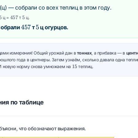
(ц) — собрали со всех теплиц в этом году.
75
5
457
457
5
5
ц =
т
ц.
457
457
5
5
 собрали
т
ц огурцов.
цами измерения! Общий урожай дан в
тоннах
, а прибавка — в
цент
ошлого года в центнеры. Затем узнаём, сколько давала одна тепл
15
15
И новую норму снова умножаем на
теплиц.
ия по таблице
бъясни, что обозначают выражения.