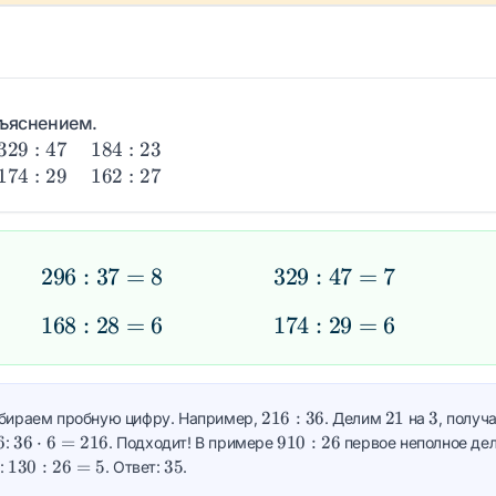
бъяснением.
329
184
329
:
47
184
:
23
: 47
: 23
174
162
174
:
29
162
:
27
: 29
: 27
296
296
:
37
=
8
329
329
:
47
=
7
:
:
168
168
:
28
=
6
174
174
:
29
=
6
37
47
:
:
=
=
28
29
8
7
=
=
216
21
3
216
:
36
21
3
дбираем пробную цифру. Например,
. Делим
на
, полу
6
6
: 36
6
36
910
6
36
⋅
6
=
216
910
:
26
:
. Подходит! В примере
первое неполное де
\cdot
: 26
130
35
130
:
26
=
5
35
ь:
. Ответ:
.
6 =
: 26