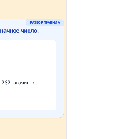
РАЗБОР ПРАВИЛА
начное число.
.
282
282
м
, значит, в